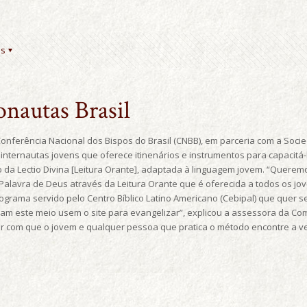
es
onautas Brasil
 Conferência Nacional dos Bispos do Brasil (CNBB), em parceria com a Socied
internautas jovens que oferece itinenários e instrumentos para capacitá-
 da Lectio Divina [Leitura Orante], adaptada à linguagem jovem. “Quere
alavra de Deus através da Leitura Orante que é oferecida a todos os jov
rograma servido pelo Centro Bíblico Latino Americano (Cebipal) que quer
izam este meio usem o site para evangelizar”, explicou a assessora da Com
er com que o jovem e qualquer pessoa que pratica o método encontre a ve