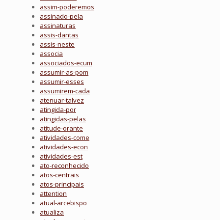
assim-poderemos
assinado-pela
assinaturas
assis-dantas
assis-neste
associa
associados-ecum
assumir-as-pom
assumir-esses
assumirem-cada
atenuar-talvez
atingida-por
atingidas-pelas
atitude-orante
atividades-come
atividades-econ
atividades-est
ato-reconhecido
atos-centrais
atos-principais
attention
atual-arcebispo
atualiza