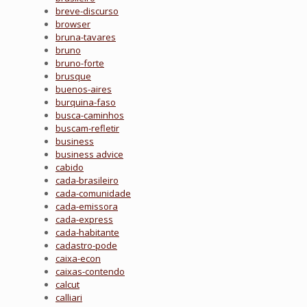
breve-discurso
browser
bruna-tavares
bruno
bruno-forte
brusque
buenos-aires
burquina-faso
busca-caminhos
buscam-refletir
business
business advice
cabido
cada-brasileiro
cada-comunidade
cada-emissora
cada-express
cada-habitante
cadastro-pode
caixa-econ
caixas-contendo
calcut
calliari