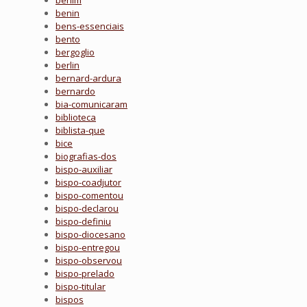
benim
benin
bens-essenciais
bento
bergoglio
berlin
bernard-ardura
bernardo
bia-comunicaram
biblioteca
biblista-que
bice
biografias-dos
bispo-auxiliar
bispo-coadjutor
bispo-comentou
bispo-declarou
bispo-definiu
bispo-diocesano
bispo-entregou
bispo-observou
bispo-prelado
bispo-titular
bispos