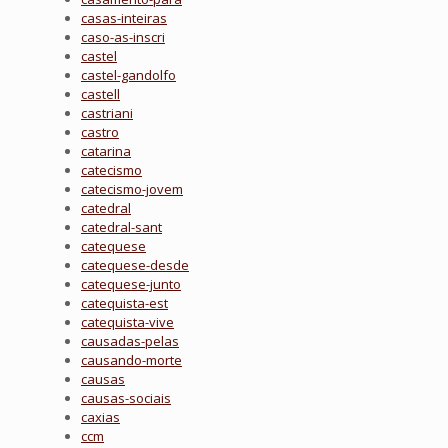
casas-inteiras
caso-as-inscri
castel
castel-gandolfo
castell
castriani
castro
catarina
catecismo
catecismo-jovem
catedral
catedral-sant
catequese
catequese-desde
catequese-junto
catequista-est
catequista-vive
causadas-pelas
causando-morte
causas
causas-sociais
caxias
ccm