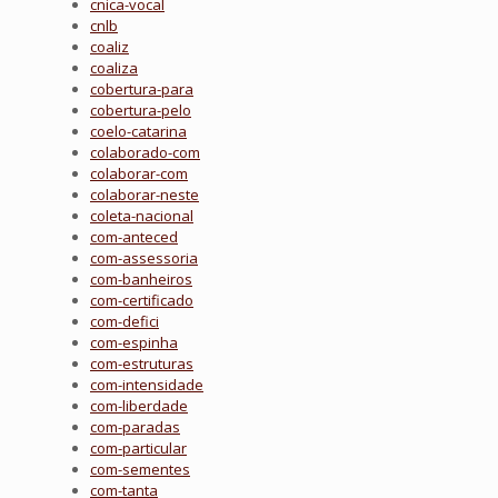
cnica-vocal
cnlb
coaliz
coaliza
cobertura-para
cobertura-pelo
coelo-catarina
colaborado-com
colaborar-com
colaborar-neste
coleta-nacional
com-anteced
com-assessoria
com-banheiros
com-certificado
com-defici
com-espinha
com-estruturas
com-intensidade
com-liberdade
com-paradas
com-particular
com-sementes
com-tanta