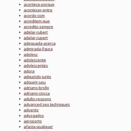
acontece-porque
acontecer-entre
acordo-com
acreditem-que
acredito-sempre
adelar-rubert
adelar-rupert
adequada-acerca
admirada-figura
adolesc
adolescente
adolescentes
adora
adquirido-junto
adquirir-seu
adriano-brollo
adriano-ciocca
adulto-respons
advanced seo techniques
advento
advogados
aeroporto
afasta-qualquer