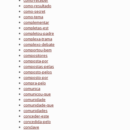
como-receber
como-resultado
como-secret
como-tema
complementar
completas-est
completou-padre
complexa-trama
complexo-debate
comportou-bem
compositores
composta-por
compostas-pelas
composto-pelos
composto-por
compra-pelo
comunica
comunicou-que
comunidade
comunidade-que
comunidades
conceder-este
concedida-pelo
conclave