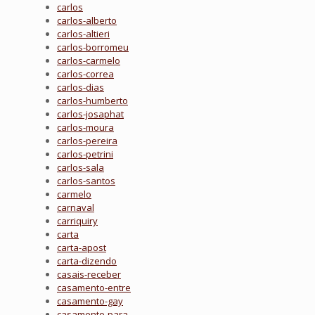
carlos
carlos-alberto
carlos-altieri
carlos-borromeu
carlos-carmelo
carlos-correa
carlos-dias
carlos-humberto
carlos-josaphat
carlos-moura
carlos-pereira
carlos-petrini
carlos-sala
carlos-santos
carmelo
carnaval
carriquiry
carta
carta-apost
carta-dizendo
casais-receber
casamento-entre
casamento-gay
casamento-para