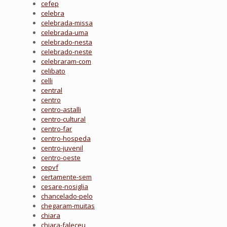
cefep
celebra
celebrada-missa
celebrada-uma
celebrado-nesta
celebrado-neste
celebraram-com
celibato
celli
central
centro
centro-astalli
centro-cultural
centro-far
centro-hospeda
centro-juvenil
centro-oeste
cepvf
certamente-sem
cesare-nosiglia
chancelado-pelo
chegaram-muitas
chiara
chiara-faleceu