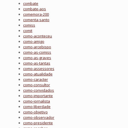
combate
combate-aos
comemora-200
comenta-santo
comiss
comit
como-aconteceu
como-amigo
como-arcebispo
como-as-comiss
como-as-graves
como-as-tantas
como-assessores
como-atualidade
como-caracter
como-consultor
como-convidados
como-importante
como-jornalista
como-liberdade
como-objetivo
como-observador
como-presidente