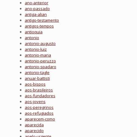
ano-anterior
ano-passado
antiga-alian
antigo-testamento
antigos-tempos
antioquia
antonio
antonio-augusto
antonio-luiz
antonio-maria
antonio-peruzzo
antonio-spadaro
antonio-tagle
anuar-battisti
aos-bispos
aos-brasileiros
aos-fundadores
aos-jovens
aos-peregrinos
aos-refugiados
aparecem-como
aparecida
aparecido
apelo-urgente