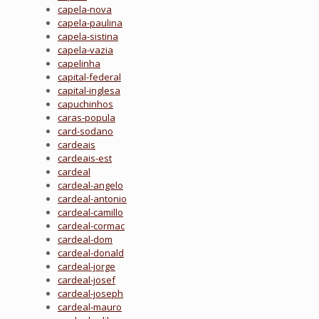
capela-nova
capela-paulina
capela-sistina
capela-vazia
capelinha
capital-federal
capital-inglesa
capuchinhos
caras-popula
card-sodano
cardeais
cardeais-est
cardeal
cardeal-angelo
cardeal-antonio
cardeal-camillo
cardeal-cormac
cardeal-dom
cardeal-donald
cardeal-jorge
cardeal-josef
cardeal-joseph
cardeal-mauro