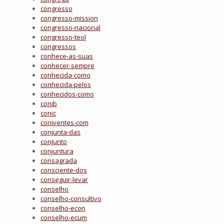
congresso
congresso-mission
congresso-nacional
congresso-teol
congressos
conhece-as-suas
conhecer-sempre
conhecida-como
conhecida-pelos
conhecidos-como
conib
conic
coniventes-com
conjunta-das
conjunto
conjuntura
consagrada
consciente-dos
conseguir-levar
conselho
conselho-consultivo
conselho-econ
conselho-ecum