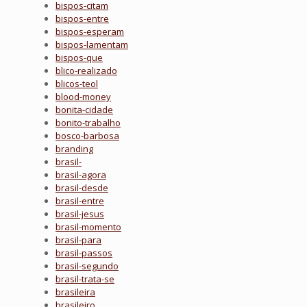
bispos-citam
bispos-entre
bispos-esperam
bispos-lamentam
bispos-que
blico-realizado
blicos-teol
blood-money
bonita-cidade
bonito-trabalho
bosco-barbosa
branding
brasil-
brasil-agora
brasil-desde
brasil-entre
brasil-jesus
brasil-momento
brasil-para
brasil-passos
brasil-segundo
brasil-trata-se
brasileira
brasileiro