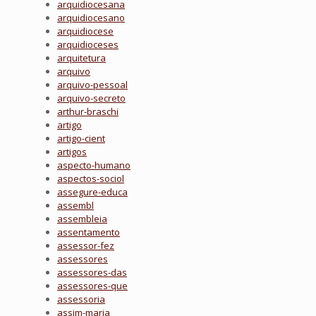
arquidiocesana
arquidiocesano
arquidiocese
arquidioceses
arquitetura
arquivo
arquivo-pessoal
arquivo-secreto
arthur-braschi
artigo
artigo-cient
artigos
aspecto-humano
aspectos-sociol
assegure-educa
assembl
assembleia
assentamento
assessor-fez
assessores
assessores-das
assessores-que
assessoria
assim-maria