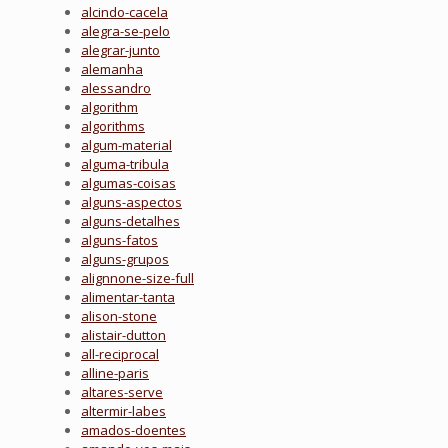
alcindo-cacela
alegra-se-pelo
alegrar-junto
alemanha
alessandro
algorithm
algorithms
algum-material
alguma-tribula
algumas-coisas
alguns-aspectos
alguns-detalhes
alguns-fatos
alguns-grupos
alignnone-size-full
alimentar-tanta
alison-stone
alistair-dutton
all-reciprocal
alline-paris
altares-serve
altermir-labes
amados-doentes