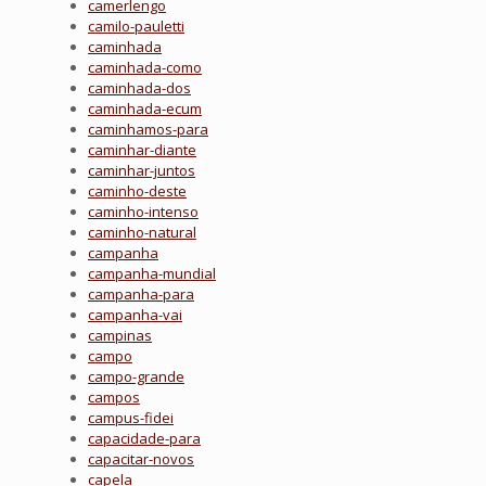
camerlengo
camilo-pauletti
caminhada
caminhada-como
caminhada-dos
caminhada-ecum
caminhamos-para
caminhar-diante
caminhar-juntos
caminho-deste
caminho-intenso
caminho-natural
campanha
campanha-mundial
campanha-para
campanha-vai
campinas
campo
campo-grande
campos
campus-fidei
capacidade-para
capacitar-novos
capela