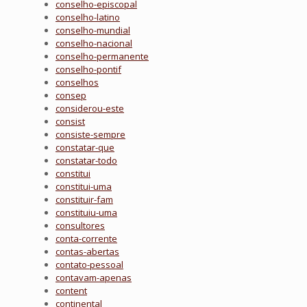
conselho-episcopal
conselho-latino
conselho-mundial
conselho-nacional
conselho-permanente
conselho-pontif
conselhos
consep
considerou-este
consist
consiste-sempre
constatar-que
constatar-todo
constitui
constitui-uma
constituir-fam
constituiu-uma
consultores
conta-corrente
contas-abertas
contato-pessoal
contavam-apenas
content
continental