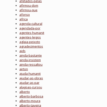
afetados-pelas
afirmou-dom
afirmou-que
afonso
africa
agenda-cultural
agendada-por
agentes-humanit
agentes-leigos
aglaia-peixoto
agradecimentos
aids
ainda-bastante
ainda-insistem
ainda-ressaltou
airton
ajuda-humanit
ajudar-as-obras
ajudar-as-par
alagoas-cursou
alberto
alberto-barbosa
alberto-moura
alberto-taveira