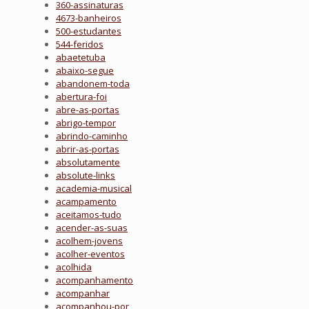
360-assinaturas
4673-banheiros
500-estudantes
544-feridos
abaetetuba
abaixo-segue
abandonem-toda
abertura-foi
abre-as-portas
abrigo-tempor
abrindo-caminho
abrir-as-portas
absolutamente
absolute-links
academia-musical
acampamento
aceitamos-tudo
acender-as-suas
acolhem-jovens
acolher-eventos
acolhida
acompanhamento
acompanhar
acompanhou-por