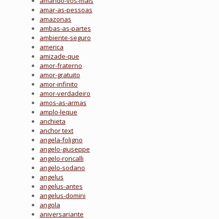
amando-vos-mais
amar-as-pessoas
amazonas
ambas-as-partes
ambiente-seguro
america
amizade-que
amor-fraterno
amor-gratuito
amor-infinito
amor-verdadeiro
amos-as-armas
amplo-leque
anchieta
anchor text
angela-foligno
angelo-giuseppe
angelo-roncalli
angelo-sodano
angelus
angelus-antes
angelus-domini
angola
aniversariante