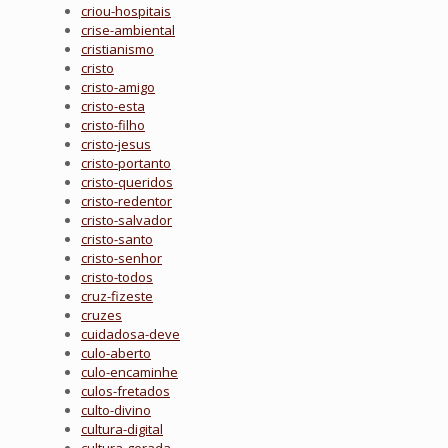
criou-hospitais
crise-ambiental
cristianismo
cristo
cristo-amigo
cristo-esta
cristo-filho
cristo-jesus
cristo-portanto
cristo-queridos
cristo-redentor
cristo-salvador
cristo-santo
cristo-senhor
cristo-todos
cruz-fizeste
cruzes
cuidadosa-deve
culo-aberto
culo-encaminhe
culos-fretados
culto-divino
cultura-digital