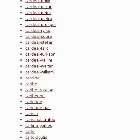
cardeal-odilo
cardeal-oscar
cardeal-peter
cardeal-pietro
cardeal-prosper
cardeal-rylko
cardeal-sobre
cardeal-stefan
cardeal-tarc
cardeal-turkson
cardeal-vallini
cardeal-walter
cardeal-william
cardinal
caribe
caribe-trata-se
caribenho
caridade
caridade-nas
carism
carismas-tratou
carlina-gomes
carlo
carlo-acutis