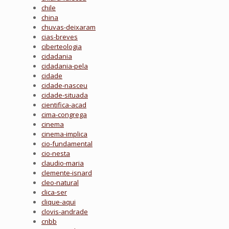
chile
china
chuvas-deixaram
cias-breves
ciberteologia
cidadania
cidadania-pela
cidade
cidade-nasceu
cidade-situada
cientifica-acad
cima-congrega
cinema
cinema-implica
cio-fundamental
cio-nesta
claudio-maria
clemente-isnard
cleo-natural
clica-ser
clique-aqui
clovis-andrade
cnbb