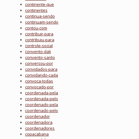
continente-que
continentes
continua-sendo
continuam-sendo
contou-com
contribuir-para
contribuiu-para
controle-social
convento-dali
convento-santo
conversou-por
convidados-para
convidando-cada
convoca-todas
convocado-por
coordenada-pela
coordenada-pelo
coordenado-pela
coordenado-pelo
coordenador
coordenadora
coordenadores
copacabana