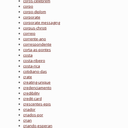
coros-celebrem
corpo
corpo-diplom
corporate
corporate messaging
corpus-christi
correio
corrente-ano
correspondente
corta-as-pontes
costa
costa-ribeiro
costa-rica
cotidiano-das
crate
creating-unique
credenciamento
credibility
credit-card
crescentes-epis
criador
criados-por
crian
criando-esperan