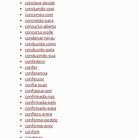
conclave-desde
concluindo-com
concorreu-com
concretas-para
concurso-aberto
concurso-pode
condenar-ningu
conduzida-como
conduzido-pela
conduzindo-sua
confedera
confer
conferencia
confessor
confia-suas
configurar-por
confirmada-nas
confirmada-pelo
confirmado-pela
conflitos-entre
conforme-pedido
conforme-prev
conforti
congrega