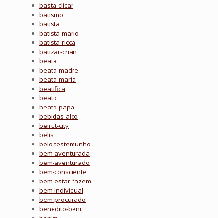
basta-clicar
batismo
batista
batista-mario
batista-ricca
batizar-crian
beata
beata-madre
beata-maria
beatifica
beato
beato-papa
bebidas-alco
beirut-city
belis
belo-testemunho
bem-aventurada
bem-aventurado
bem-consciente
bem-estar-fazem
bem-individual
bem-procurado
benedito-beni