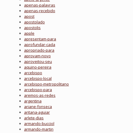
apenas-palavras
apenas-recebido
apost
apostolado
apostolis
apple
apresentam-para
aprofundar-cada
apropriado-para
aprovam-novo
aproveitou-seu
aquino-pereira
arcebispo
arcebispo-local
arcebispo-metropolitano
arcebispo-para
aremos-as-redes
argentina
ariane-fonseca
aritana-aguiar
arlete-dias
armando-bucciol
armando-martin