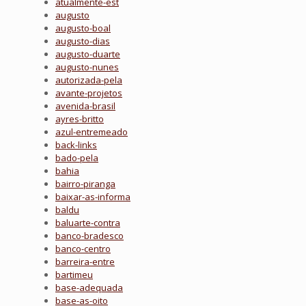
atualmente-est
augusto
augusto-boal
augusto-dias
augusto-duarte
augusto-nunes
autorizada-pela
avante-projetos
avenida-brasil
ayres-britto
azul-entremeado
back-links
bado-pela
bahia
bairro-piranga
baixar-as-informa
baldu
baluarte-contra
banco-bradesco
banco-centro
barreira-entre
bartimeu
base-adequada
base-as-oito