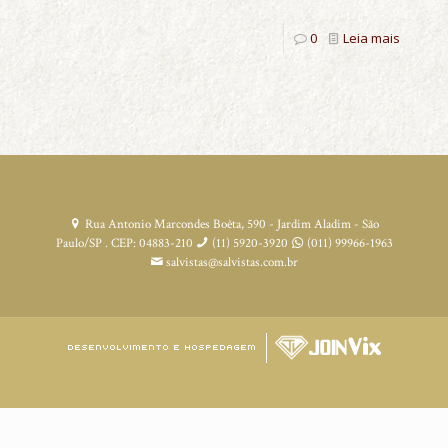
0
Leia mais
Rua Antonio Marcondes Boêta, 590 - Jardim Aladim - São
Paulo/SP . CEP: 04883-210
(11) 5920-3920
(011) 99966-1963
salvistas@salvistas.com.br