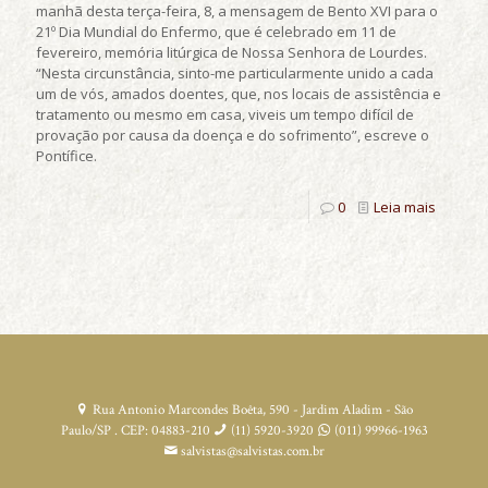
manhã desta terça-feira, 8, a mensagem de Bento XVI para o
21º Dia Mundial do Enfermo, que é celebrado em 11 de
fevereiro, memória litúrgica de Nossa Senhora de Lourdes.
“Nesta circunstância, sinto-me particularmente unido a cada
um de vós, amados doentes, que, nos locais de assistência e
tratamento ou mesmo em casa, viveis um tempo difícil de
provação por causa da doença e do sofrimento”, escreve o
Pontífice.
0
Leia mais
Rua Antonio Marcondes Boêta, 590 - Jardim Aladim - São
Paulo/SP . CEP: 04883-210
(11) 5920-3920
(011) 99966-1963
salvistas@salvistas.com.br