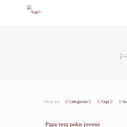
pa
Filtrar por
Categorias
Tags
Au
Papa reza pelos jovens