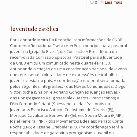
0
Leia mais
Juventude católica
Por: Leonardo Meira Da Redação, com informações da CNBB
Coordenação nacional ”será referência principal para pastoral
juvenil na Igreja do Brasil”, diz Comissão A Presidência da
recém-criada Comissão Episcopal Pastoral para a Juventude
da CNBB emitiu um comunicado nesta quarta-feira, 30,
anunciando a criação de uma coordenação nacional de jovens
que represente a pluralidade de expressões de trabalho
juvenil eclesial no país. A coordenação nacional será formada
pelos seguintes integrantes: - das Novas Comunidades: Diogo
Victor Rocha (Shalon) e Adriano Gonçalves (Canção Nova); -
das Congregações Religiosas: Alex Bastos (Franciscanos) e
Félix Fernando Siriani (Salesianos); - das Pastorais da
Juventude: Francisco Antonio Crisóstomo de Oliveira (PJ),
Monique Cavalcante Benevent (PJE), Eric Souza Moura (PJMP),
Josiel Ferreira (PJR); - dos Movimentos Eclesiais: Renato Conte
Rocha (ENS) e Lisiane Griebeler (RCC). “A coordenação terá a
responsabilidade de garantir o protagonismo juvenil na