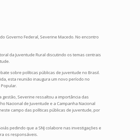
de do Governo Federal, Severine Macedo. No encontro
toral da Juventude Rural discutindo os temas centrais
tude.
ate sobre políticas públicas de juventude no Brasil.
vida, esta reunião inaugura um novo período no
 Popular.
a gestão, Severine ressaltou a importância das
elho Nacional de Juventude e a Campanha Nacional
 neste campo das políticas públicas de juventude, por
Goiás pedindo que a SNJ colabore nas investigações e
ara os responsáveis.