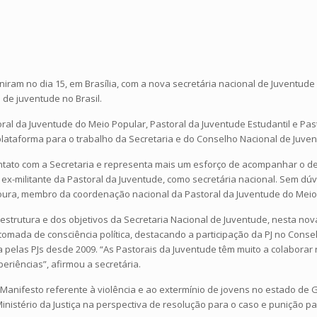
niram no dia 15, em Brasília, com a nova secretária nacional de Juventu
 de juventude no Brasil.
oral da Juventude do Meio Popular, Pastoral da Juventude Estudantil e Pas
plataforma para o trabalho da Secretaria e do Conselho Nacional de Juven
ntato com a Secretaria e representa mais um esforço de acompanhar o deb
ex-militante da Pastoral da Juventude, como secretária nacional. Sem dú
Moura, membro da coordenação nacional da Pastoral da Juventude do Meio
strutura e dos objetivos da Secretaria Nacional de Juventude, nesta nov
omada de consciência política, destacando a participação da PJ no Cons
a pelas PJs desde 2009. “As Pastorais da Juventude têm muito a colaborar
eriências”, afirmou a secretária.
Manifesto referente à violência e ao extermínio de jovens no estado de 
Ministério da Justiça na perspectiva de resolução para o caso e punição p