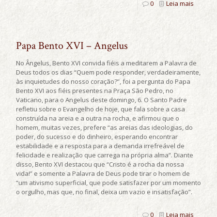
0
Leia mais
Papa Bento XVI – Angelus
No Ângelus, Bento XVI convida fiéis a meditarem a Palavra de
Deus todos os dias “Quem pode responder, verdadeiramente,
às inquietudes do nosso coração?”, foi a pergunta do Papa
Bento XVI aos fiéis presentes na Praça São Pedro, no
Vaticano, para o Angelus deste domingo, 6. O Santo Padre
refletiu sobre o Evangelho de hoje, que fala sobre a casa
construída na areia e a outra na rocha, e afirmou que o
homem, muitas vezes, prefere “as areias das ideologias, do
poder, do sucesso e do dinheiro, esperando encontrar
estabilidade e a resposta para a demanda irrefreável de
felicidade e realização que carrega na própria alma”. Diante
disso, Bento XVI destacou que “Cristo é a rocha da nossa
vida!” e somente a Palavra de Deus pode tirar o homem de
“um ativismo superficial, que pode satisfazer por um momento
o orgulho, mas que, no final, deixa um vazio e insatisfação”.
0
Leia mais