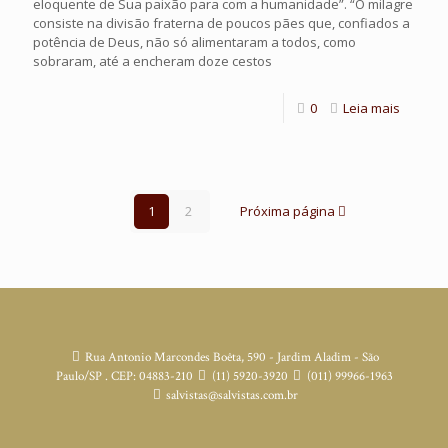
eloquente de Sua paixão para com a humanidade”. “O milagre
consiste na divisão fraterna de poucos pães que, confiados a
potência de Deus, não só alimentaram a todos, como
sobraram, até a encheram doze cestos
0
Leia mais
1
2
Próxima página
Rua Antonio Marcondes Boêta, 590 - Jardim Aladim - São
Paulo/SP . CEP: 04883-210
(11) 5920-3920
(011) 99966-1963
salvistas@salvistas.com.br