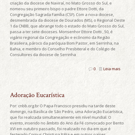
criação da diocese de Naviraí, no Mato Grosso do Sul, e
nomeou seu primeiro bispo o padre Ettore Dotti, da
Congregação Sagrada Família (CSF). Com a nova diocese,
desmembrada da diocese de Dourados (MS), o Regional Oeste
1 da CNBB, que abrange todo o estado do Mato Grosso do Sul,
passa a ter sete dioceses. Monsenhor Ettore Dotti , 50, é
vigário regional da Congregação e ecônomo da Região
Brasileira, pároco da paróquia Bom Pastor, em Serrinha, na
Bahia, e membro do Conselho Presbiteral e do Colégio de
Consultores da diocese de Serrinha
0
Leia mais
Adoração Eucarística
Por: cnbb.org.br O Papa Francisco presidiu na tarde deste
domingo, na Basílica de São Pedro, uma Adoração Eucarística,
que foi realizada simultaneamente em nível mundial. O
evento, inserido no âmbito do Ano da Fé convocado por Bento
XVI em outubro passado, foi realizado no dia em que é
festejado Corpus Christi na Itália e em outros países