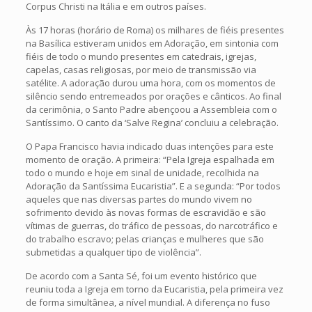
Corpus Christi na Itália e em outros países.
Às 17 horas (horário de Roma) os milhares de fiéis presentes
na Basílica estiveram unidos em Adoração, em sintonia com
fiéis de todo o mundo presentes em catedrais, igrejas,
capelas, casas religiosas, por meio de transmissão via
satélite. A adoração durou uma hora, com os momentos de
silêncio sendo entremeados por orações e cânticos. Ao final
da cerimônia, o Santo Padre abençoou a Assembleia com o
Santíssimo. O canto da ‘Salve Regina’ concluiu a celebração.
O Papa Francisco havia indicado duas intenções para este
momento de oração. A primeira: “Pela Igreja espalhada em
todo o mundo e hoje em sinal de unidade, recolhida na
Adoração da Santíssima Eucaristia”. E a segunda: “Por todos
aqueles que nas diversas partes do mundo vivem no
sofrimento devido às novas formas de escravidão e são
vítimas de guerras, do tráfico de pessoas, do narcotráfico e
do trabalho escravo; pelas crianças e mulheres que são
submetidas a qualquer tipo de violência”.
De acordo com a Santa Sé, foi um evento histórico que
reuniu toda a Igreja em torno da Eucaristia, pela primeira vez
de forma simultânea, a nível mundial. A diferença no fuso