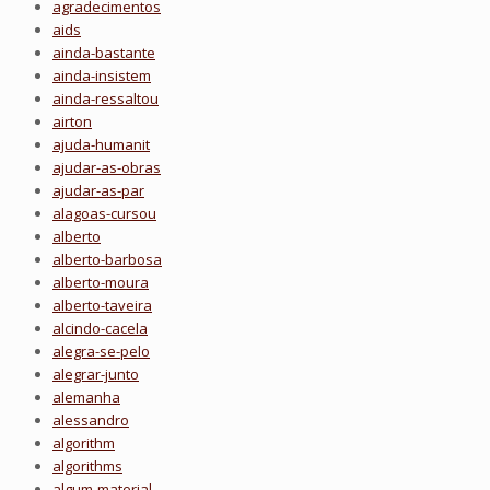
agradecimentos
aids
ainda-bastante
ainda-insistem
ainda-ressaltou
airton
ajuda-humanit
ajudar-as-obras
ajudar-as-par
alagoas-cursou
alberto
alberto-barbosa
alberto-moura
alberto-taveira
alcindo-cacela
alegra-se-pelo
alegrar-junto
alemanha
alessandro
algorithm
algorithms
algum-material