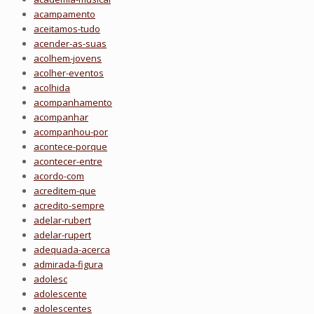
acampamento
aceitamos-tudo
acender-as-suas
acolhem-jovens
acolher-eventos
acolhida
acompanhamento
acompanhar
acompanhou-por
acontece-porque
acontecer-entre
acordo-com
acreditem-que
acredito-sempre
adelar-rubert
adelar-rupert
adequada-acerca
admirada-figura
adolesc
adolescente
adolescentes