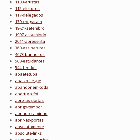
1100-artistas
115-eleitores
117-delegados
130-chegaram
19-21-setembro
1997-assumindo
2011-apresenta
360-assinaturas
4673-banheiros
500-estudantes
544-feridos
abaetetuba
abaixo-segue
abandonem-toda
abertura-foi
abre-as-portas
abrigo-tempor
abrindo-caminho
abrir-as-portas
absolutamente
absolute-links
academia-musical