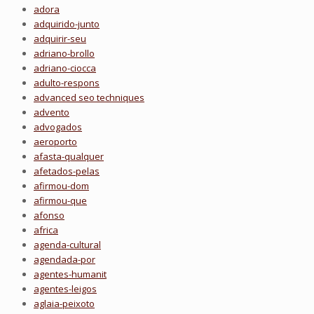
adora
adquirido-junto
adquirir-seu
adriano-brollo
adriano-ciocca
adulto-respons
advanced seo techniques
advento
advogados
aeroporto
afasta-qualquer
afetados-pelas
afirmou-dom
afirmou-que
afonso
africa
agenda-cultural
agendada-por
agentes-humanit
agentes-leigos
aglaia-peixoto