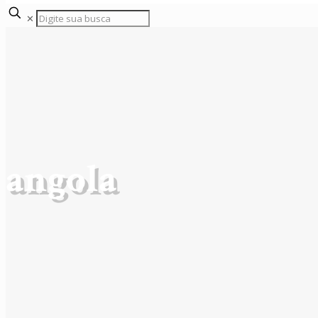
✕
angola