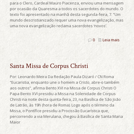
para o Clero, Cardeal Mauro Piacenza, enviou uma mensagem
por ocasião da Quaresma a todos os sacerdotes do mundo. O
texto foi apresentado na manhã desta segunda-feira, 7. “Um
mundo descristianizado requer uma nova evangelização, mas
uma nova evangelização reclama sacerdotes ‘novos’.
0
Leia mais
Santa Missa de Corpus Christi
Por: Leonardo Meira Da Redação Paula Dizaró / CN Roma
“Eucaristia, enquanto une o homem a Cristo, abre-o também
aos outros”, afirma Bento XVI na Missa de Corpus Christi O
Papa Bento XVI presidiu a Missa na Solenidade de Corpus
Christi na noite desta quinta-feira, 23, na Basílica de São João
de Latrão, às 19h (hora de Roma). Logo após o término da
Missa, o Pontífice presidiu a Procissão Eucarística que,
percorrendo a via Merulana, chegou à Basílica de Santa Maria
Maior