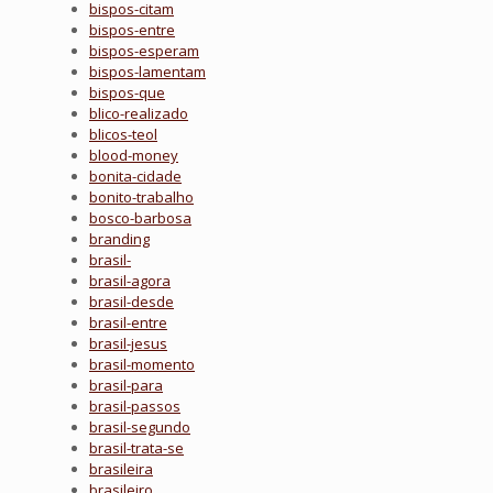
bispos-citam
bispos-entre
bispos-esperam
bispos-lamentam
bispos-que
blico-realizado
blicos-teol
blood-money
bonita-cidade
bonito-trabalho
bosco-barbosa
branding
brasil-
brasil-agora
brasil-desde
brasil-entre
brasil-jesus
brasil-momento
brasil-para
brasil-passos
brasil-segundo
brasil-trata-se
brasileira
brasileiro