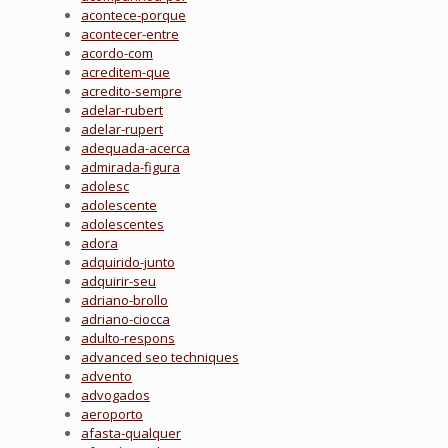
acontece-porque
acontecer-entre
acordo-com
acreditem-que
acredito-sempre
adelar-rubert
adelar-rupert
adequada-acerca
admirada-figura
adolesc
adolescente
adolescentes
adora
adquirido-junto
adquirir-seu
adriano-brollo
adriano-ciocca
adulto-respons
advanced seo techniques
advento
advogados
aeroporto
afasta-qualquer