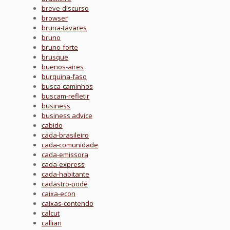
breve-discurso
browser
bruna-tavares
bruno
bruno-forte
brusque
buenos-aires
burquina-faso
busca-caminhos
buscam-refletir
business
business advice
cabido
cada-brasileiro
cada-comunidade
cada-emissora
cada-express
cada-habitante
cadastro-pode
caixa-econ
caixas-contendo
calcut
calliari