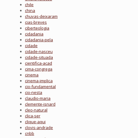
chile
china
chuvas-deixaram
cias-breves
ciberteologia
cidadania
cidadania-pela
cidade
cidade-nasceu
cidade-situada
cientifica-acad
cima-congrega
cinema
cinema-implica
cio-fundamental
cio-nesta
claudio-maria
clemente-isnard
cleo-natural
clica-ser
clique-aqui
clovis-andrade
cnbb