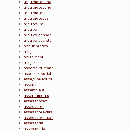
arquidiocesana
arquidiocesano
arquidiocese
arquidioceses
arquitetura
arquivo
arquivo-pessoal
arquivo-secreto
arthur-braschi
artigo
artigo-cient
artigos
aspecto-humano
aspectos-sociol
assegure-educa
assembl
assembleia
assentamento
assessor-fez
assessores
assessores-das
assessores-que
assessoria
assim-maria