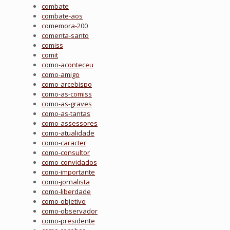
combate
combate-aos
comemora-200
comenta-santo
comiss
comit
como-aconteceu
como-amigo
como-arcebispo
como-as-comiss
como-as-graves
como-as-tantas
como-assessores
como-atualidade
como-caracter
como-consultor
como-convidados
como-importante
como-jornalista
como-liberdade
como-objetivo
como-observador
como-presidente