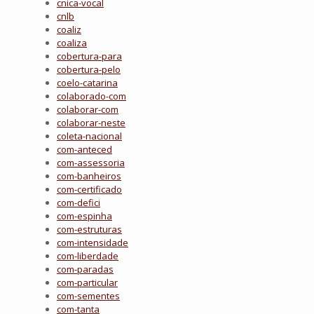
cnica-vocal
cnlb
coaliz
coaliza
cobertura-para
cobertura-pelo
coelo-catarina
colaborado-com
colaborar-com
colaborar-neste
coleta-nacional
com-anteced
com-assessoria
com-banheiros
com-certificado
com-defici
com-espinha
com-estruturas
com-intensidade
com-liberdade
com-paradas
com-particular
com-sementes
com-tanta