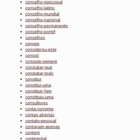
conselho-episcopal
conselho-latino
conselho-mundial
conselho-nacional
conselho-permanente
conselho-pontif
conselhos
consep
considerou-este
consist
consiste-sempre
constatar-que
constatar-todo
constitui
constitui-uma
constituir-fam
constituiu-uma
consultores
conta-corrente
contas-abertas
contato-pessoal
contavam-apenas
content
continental