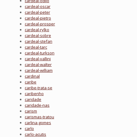
cardeal-odilo
cardeal-oscar
cardeal-peter
cardeal-pietro
cardeal-prosper
cardeal-rylko
cardeal-sobre
cardeal-stefan
cardeal-tarc
cardeal-turkson
cardeal-vallini
cardeal-walter
cardeal-william
cardinal
caribe
caribe-trata-se
caribenho
caridade
caridade-nas
carism
carismas-tratou
carlina-gomes
carlo
carlo-acutis