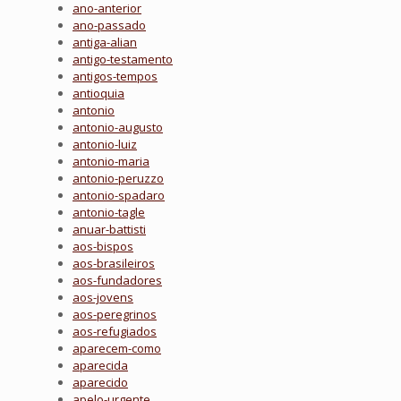
ano-anterior
ano-passado
antiga-alian
antigo-testamento
antigos-tempos
antioquia
antonio
antonio-augusto
antonio-luiz
antonio-maria
antonio-peruzzo
antonio-spadaro
antonio-tagle
anuar-battisti
aos-bispos
aos-brasileiros
aos-fundadores
aos-jovens
aos-peregrinos
aos-refugiados
aparecem-como
aparecida
aparecido
apelo-urgente