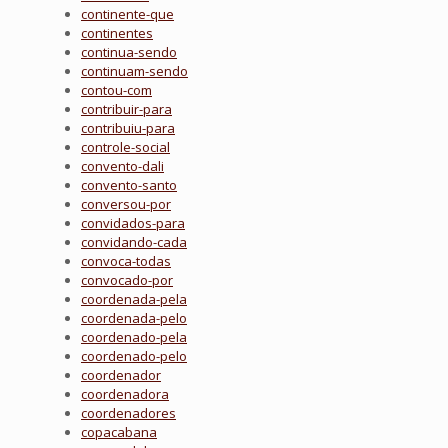
continente-que
continentes
continua-sendo
continuam-sendo
contou-com
contribuir-para
contribuiu-para
controle-social
convento-dali
convento-santo
conversou-por
convidados-para
convidando-cada
convoca-todas
convocado-por
coordenada-pela
coordenada-pelo
coordenado-pela
coordenado-pelo
coordenador
coordenadora
coordenadores
copacabana