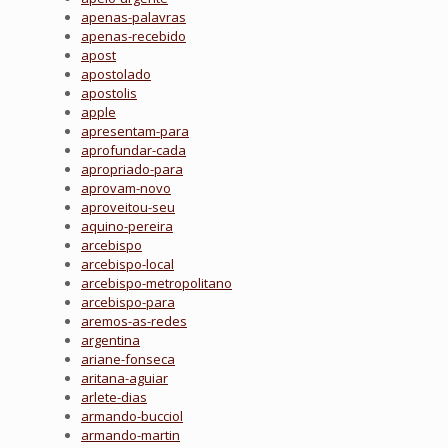
apenas-palavras
apenas-recebido
apost
apostolado
apostolis
apple
apresentam-para
aprofundar-cada
apropriado-para
aprovam-novo
aproveitou-seu
aquino-pereira
arcebispo
arcebispo-local
arcebispo-metropolitano
arcebispo-para
aremos-as-redes
argentina
ariane-fonseca
aritana-aguiar
arlete-dias
armando-bucciol
armando-martin