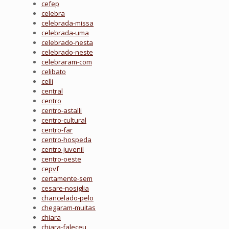
cefep
celebra
celebrada-missa
celebrada-uma
celebrado-nesta
celebrado-neste
celebraram-com
celibato
celli
central
centro
centro-astalli
centro-cultural
centro-far
centro-hospeda
centro-juvenil
centro-oeste
cepvf
certamente-sem
cesare-nosiglia
chancelado-pelo
chegaram-muitas
chiara
chiara-faleceu