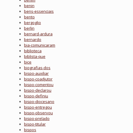
benim
benin
bens-essenciais
bento
bergoglio
berlin
bernard-ardura
bernardo
bia-comunicaram
biblioteca
biblista-que
bice
biografias-dos
bispo-auxiliar
bispo-coadjutor
bispo-comentou
bispo-declarou
bispo-definiu
bispo-diocesano
bispo-entregou
bispo-observou
bispo-prelado
bispo-titular
bispos