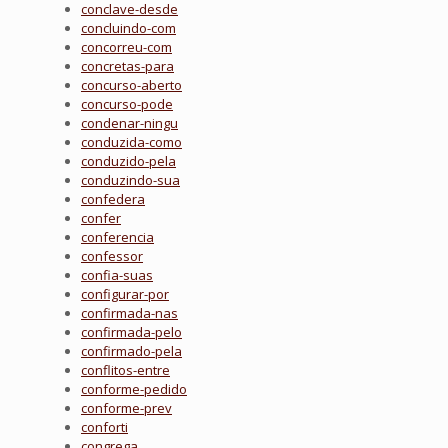
conclave-desde
concluindo-com
concorreu-com
concretas-para
concurso-aberto
concurso-pode
condenar-ningu
conduzida-como
conduzido-pela
conduzindo-sua
confedera
confer
conferencia
confessor
confia-suas
configurar-por
confirmada-nas
confirmada-pelo
confirmado-pela
conflitos-entre
conforme-pedido
conforme-prev
conforti
congrega