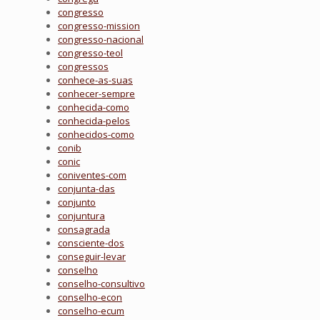
congresso
congresso-mission
congresso-nacional
congresso-teol
congressos
conhece-as-suas
conhecer-sempre
conhecida-como
conhecida-pelos
conhecidos-como
conib
conic
coniventes-com
conjunta-das
conjunto
conjuntura
consagrada
consciente-dos
conseguir-levar
conselho
conselho-consultivo
conselho-econ
conselho-ecum