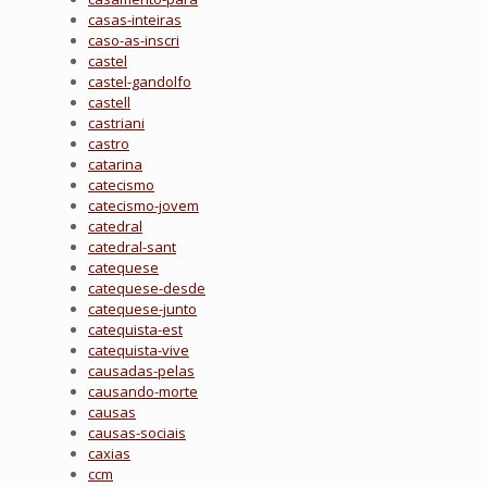
casas-inteiras
caso-as-inscri
castel
castel-gandolfo
castell
castriani
castro
catarina
catecismo
catecismo-jovem
catedral
catedral-sant
catequese
catequese-desde
catequese-junto
catequista-est
catequista-vive
causadas-pelas
causando-morte
causas
causas-sociais
caxias
ccm