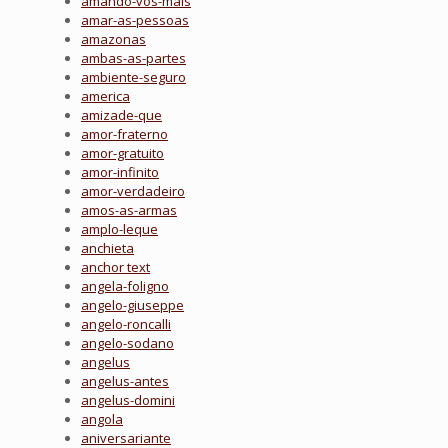
amando-vos-mais
amar-as-pessoas
amazonas
ambas-as-partes
ambiente-seguro
america
amizade-que
amor-fraterno
amor-gratuito
amor-infinito
amor-verdadeiro
amos-as-armas
amplo-leque
anchieta
anchor text
angela-foligno
angelo-giuseppe
angelo-roncalli
angelo-sodano
angelus
angelus-antes
angelus-domini
angola
aniversariante