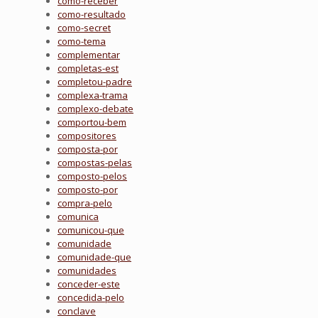
como-receber
como-resultado
como-secret
como-tema
complementar
completas-est
completou-padre
complexa-trama
complexo-debate
comportou-bem
compositores
composta-por
compostas-pelas
composto-pelos
composto-por
compra-pelo
comunica
comunicou-que
comunidade
comunidade-que
comunidades
conceder-este
concedida-pelo
conclave