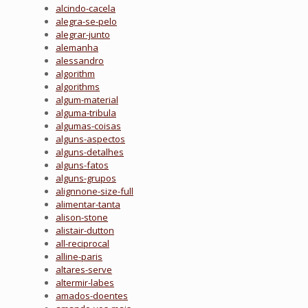
alcindo-cacela
alegra-se-pelo
alegrar-junto
alemanha
alessandro
algorithm
algorithms
algum-material
alguma-tribula
algumas-coisas
alguns-aspectos
alguns-detalhes
alguns-fatos
alguns-grupos
alignnone-size-full
alimentar-tanta
alison-stone
alistair-dutton
all-reciprocal
alline-paris
altares-serve
altermir-labes
amados-doentes