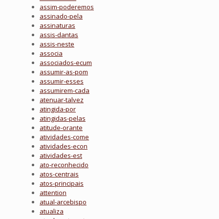
assim-poderemos
assinado-pela
assinaturas
assis-dantas
assis-neste
associa
associados-ecum
assumir-as-pom
assumir-esses
assumirem-cada
atenuar-talvez
atingida-por
atingidas-pelas
atitude-orante
atividades-come
atividades-econ
atividades-est
ato-reconhecido
atos-centrais
atos-principais
attention
atual-arcebispo
atualiza