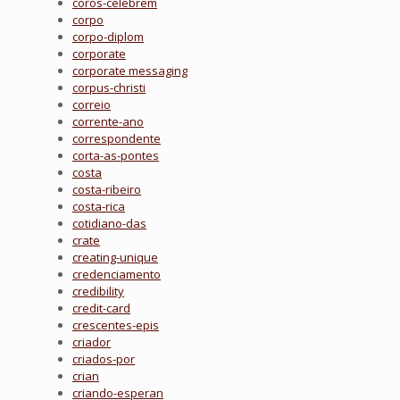
coros-celebrem
corpo
corpo-diplom
corporate
corporate messaging
corpus-christi
correio
corrente-ano
correspondente
corta-as-pontes
costa
costa-ribeiro
costa-rica
cotidiano-das
crate
creating-unique
credenciamento
credibility
credit-card
crescentes-epis
criador
criados-por
crian
criando-esperan