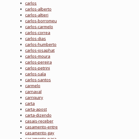
carlos
carlos-alberto
carlos-altieri
carlos-borromeu
carlos-carmelo
carlos-correa
carlos-dias
carlos-humberto
carlos-josaphat
carlos-moura
carlos-pereira
carlos-petrini
carlos-sala
carlos-santos
carmelo
carnaval
carriquiry
carta
carta-apost
carta-dizendo
casais-receber
casamento-entre
casamento-gay
casamento-para