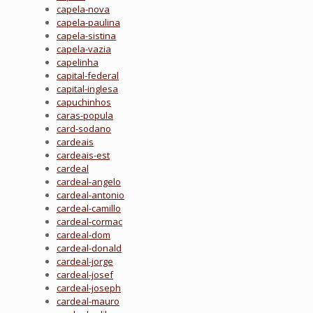
capela-nova
capela-paulina
capela-sistina
capela-vazia
capelinha
capital-federal
capital-inglesa
capuchinhos
caras-popula
card-sodano
cardeais
cardeais-est
cardeal
cardeal-angelo
cardeal-antonio
cardeal-camillo
cardeal-cormac
cardeal-dom
cardeal-donald
cardeal-jorge
cardeal-josef
cardeal-joseph
cardeal-mauro