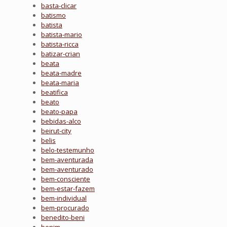
basta-clicar
batismo
batista
batista-mario
batista-ricca
batizar-crian
beata
beata-madre
beata-maria
beatifica
beato
beato-papa
bebidas-alco
beirut-city
belis
belo-testemunho
bem-aventurada
bem-aventurado
bem-consciente
bem-estar-fazem
bem-individual
bem-procurado
benedito-beni