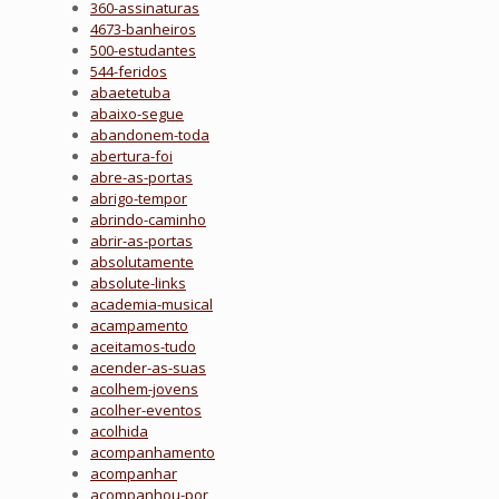
360-assinaturas
4673-banheiros
500-estudantes
544-feridos
abaetetuba
abaixo-segue
abandonem-toda
abertura-foi
abre-as-portas
abrigo-tempor
abrindo-caminho
abrir-as-portas
absolutamente
absolute-links
academia-musical
acampamento
aceitamos-tudo
acender-as-suas
acolhem-jovens
acolher-eventos
acolhida
acompanhamento
acompanhar
acompanhou-por