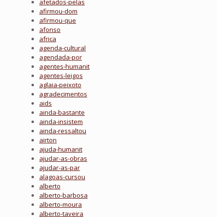
afetados-pelas
afirmou-dom
afirmou-que
afonso
africa
agenda-cultural
agendada-por
agentes-humanit
agentes-leigos
aglaia-peixoto
agradecimentos
aids
ainda-bastante
ainda-insistem
ainda-ressaltou
airton
ajuda-humanit
ajudar-as-obras
ajudar-as-par
alagoas-cursou
alberto
alberto-barbosa
alberto-moura
alberto-taveira