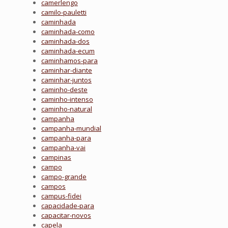
camerlengo
camilo-pauletti
caminhada
caminhada-como
caminhada-dos
caminhada-ecum
caminhamos-para
caminhar-diante
caminhar-juntos
caminho-deste
caminho-intenso
caminho-natural
campanha
campanha-mundial
campanha-para
campanha-vai
campinas
campo
campo-grande
campos
campus-fidei
capacidade-para
capacitar-novos
capela