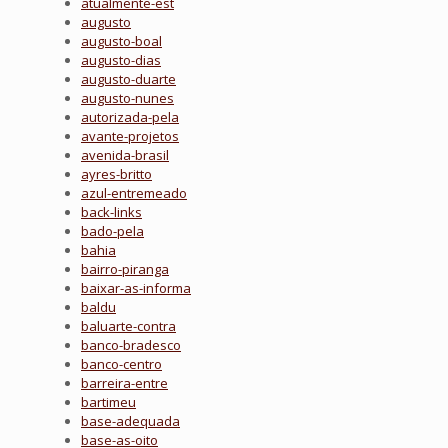
atualmente-est
augusto
augusto-boal
augusto-dias
augusto-duarte
augusto-nunes
autorizada-pela
avante-projetos
avenida-brasil
ayres-britto
azul-entremeado
back-links
bado-pela
bahia
bairro-piranga
baixar-as-informa
baldu
baluarte-contra
banco-bradesco
banco-centro
barreira-entre
bartimeu
base-adequada
base-as-oito