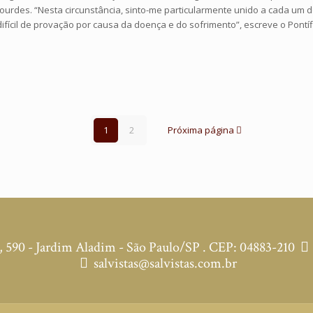
ourdes. “Nesta circunstância, sinto-me particularmente unido a cada um d
ícil de provação por causa da doença e do sofrimento”, escreve o Pontíf
1
2
Próxima página
590 - Jardim Aladim - São Paulo/SP . CEP: 04883-210
salvistas@salvistas.com.br