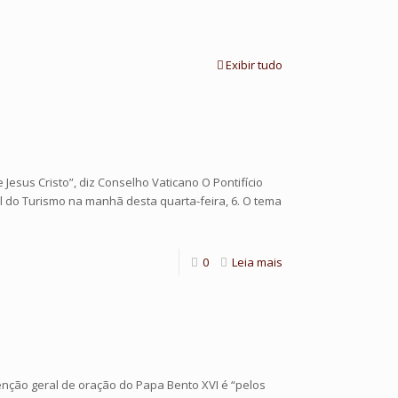
Exibir tudo
 Jesus Cristo”, diz Conselho Vaticano O Pontifício
l do Turismo na manhã desta quarta-feira, 6. O tema
0
Leia mais
nção geral de oração do Papa Bento XVI é “pelos