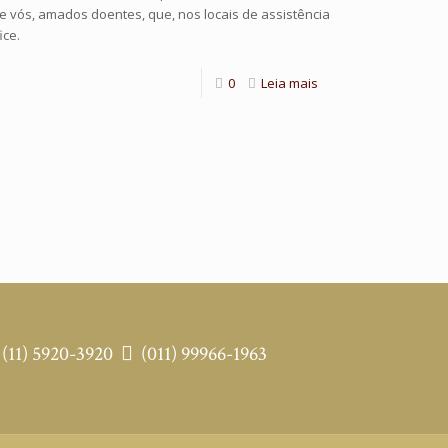
e vós, amados doentes, que, nos locais de assistência
ice.
0
Leia mais
(11) 5920-3920
(011) 99966-1963