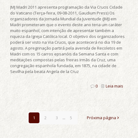
JMJ Madri 2011 apresenta programação da Via Crucis Cidade
do Vaticano (Terça-feira, 09-08-2011, Gaudium Press) Os
organizadores da Jornada Mundial da Juventude (JMJ) em
Madri prometeram que o evento deste ano teria um caráter
muito espanhol, com intenção de apresentar também a
riqueza da Igreja Católica local. O objetivo dos organizadores
poderá ser visto na Via Crucis, que acontecerá no dia 19 de
agosto. A pregrinação partirá pela avenida de Recoletos em
Madri com os 15 carros epsanóis da Semana Santa e com
meditações compostas pelas freiras Irmãs da Cruz, uma
congregação espanhola fundada, em 1875, na cidade de
Sevilha pela beata Angela de la Cruz
0
Leia mais
1
2
3
...
5
Próxima página