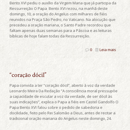
Bento XVI pediu o auxílio da Virgem Maria que já participa da
Ressurreição O Papa Bento XVI rezou, na manhã deste
domingo, 10, a oração do Angelus com milhares de fiéis
reunidos na Praça São Pedro, no Vaticano. Na alocução que
precedeu a oração mariana, o Santo Padre recordou que
faltam apenas duas semanas para a Páscoa e as leituras
bíblicas de hoje falam todas da Ressurreição.
0
Leia mais
“coração dócil”
Papa convida a ter “coração dócil”, aberto à voz da verdade
Leonardo Meira Da Redação ”A consciência moral pressupõe
a capacidade de escutar a voz da verdade, de ser dócil às
suas indicações”, explica o Papa a fiéis em Castel Gandolfo O
Papa Bento XVI falou sobre o pedido de sabedoria e
docilidade, feito pelo Rei Salomão a Deus, antes de recitar a
tradicional oração mariana do Angelus neste domingo, 24.