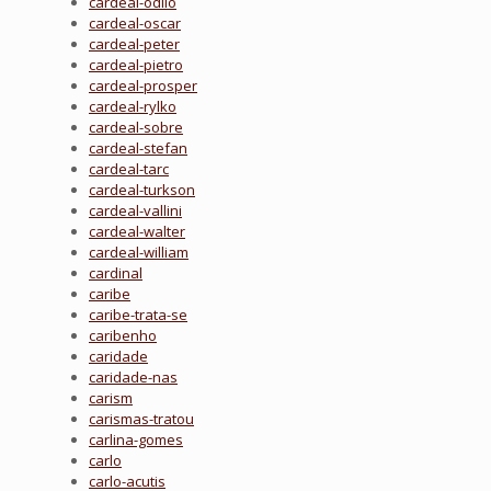
cardeal-odilo
cardeal-oscar
cardeal-peter
cardeal-pietro
cardeal-prosper
cardeal-rylko
cardeal-sobre
cardeal-stefan
cardeal-tarc
cardeal-turkson
cardeal-vallini
cardeal-walter
cardeal-william
cardinal
caribe
caribe-trata-se
caribenho
caridade
caridade-nas
carism
carismas-tratou
carlina-gomes
carlo
carlo-acutis