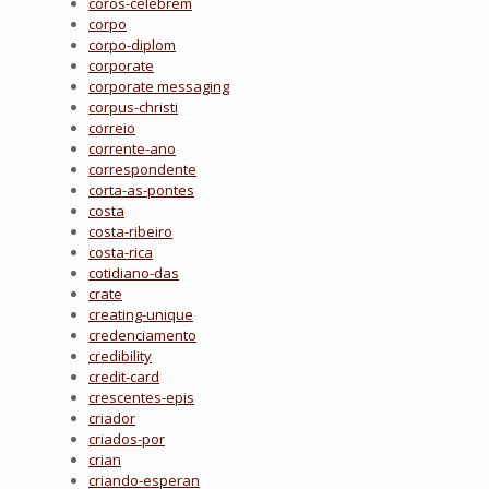
coros-celebrem
corpo
corpo-diplom
corporate
corporate messaging
corpus-christi
correio
corrente-ano
correspondente
corta-as-pontes
costa
costa-ribeiro
costa-rica
cotidiano-das
crate
creating-unique
credenciamento
credibility
credit-card
crescentes-epis
criador
criados-por
crian
criando-esperan