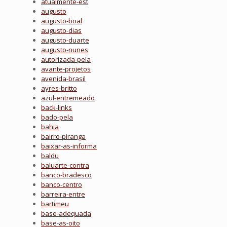
atualmente-est
augusto
augusto-boal
augusto-dias
augusto-duarte
augusto-nunes
autorizada-pela
avante-projetos
avenida-brasil
ayres-britto
azul-entremeado
back-links
bado-pela
bahia
bairro-piranga
baixar-as-informa
baldu
baluarte-contra
banco-bradesco
banco-centro
barreira-entre
bartimeu
base-adequada
base-as-oito