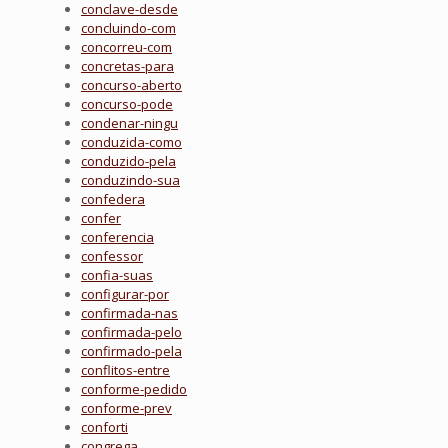
conclave-desde
concluindo-com
concorreu-com
concretas-para
concurso-aberto
concurso-pode
condenar-ningu
conduzida-como
conduzido-pela
conduzindo-sua
confedera
confer
conferencia
confessor
confia-suas
configurar-por
confirmada-nas
confirmada-pelo
confirmado-pela
conflitos-entre
conforme-pedido
conforme-prev
conforti
congrega