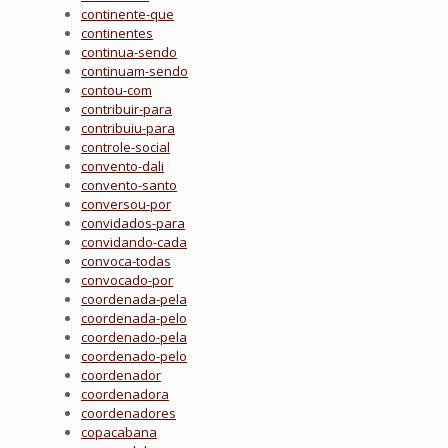
continente-que
continentes
continua-sendo
continuam-sendo
contou-com
contribuir-para
contribuiu-para
controle-social
convento-dali
convento-santo
conversou-por
convidados-para
convidando-cada
convoca-todas
convocado-por
coordenada-pela
coordenada-pelo
coordenado-pela
coordenado-pelo
coordenador
coordenadora
coordenadores
copacabana