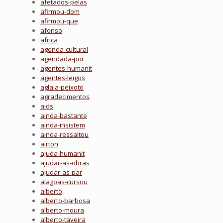
afetados-pelas
afirmou-dom
afirmou-que
afonso
africa
agenda-cultural
agendada-por
agentes-humanit
agentes-leigos
aglaia-peixoto
agradecimentos
aids
ainda-bastante
ainda-insistem
ainda-ressaltou
airton
ajuda-humanit
ajudar-as-obras
ajudar-as-par
alagoas-cursou
alberto
alberto-barbosa
alberto-moura
alberto-taveira