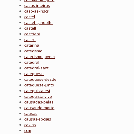
casas-inteiras
caso-as-inscri
castel
castel-gandolfo
castell
castriani
castro
catarina
catecismo
catecismo-jovem
catedral
catedral-sant
catequese
catequese-desde
catequese-junto
catequista-est
catequista-vive
causadas-pelas
causando-morte
causas
causas-sociais
caxias
ccm