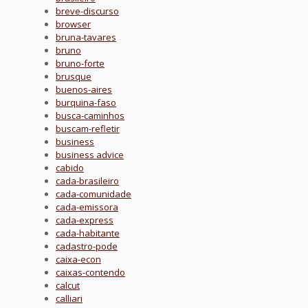
breve-discurso
browser
bruna-tavares
bruno
bruno-forte
brusque
buenos-aires
burquina-faso
busca-caminhos
buscam-refletir
business
business advice
cabido
cada-brasileiro
cada-comunidade
cada-emissora
cada-express
cada-habitante
cadastro-pode
caixa-econ
caixas-contendo
calcut
calliari