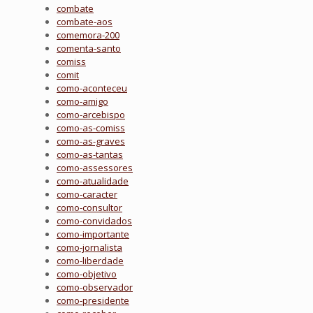
combate
combate-aos
comemora-200
comenta-santo
comiss
comit
como-aconteceu
como-amigo
como-arcebispo
como-as-comiss
como-as-graves
como-as-tantas
como-assessores
como-atualidade
como-caracter
como-consultor
como-convidados
como-importante
como-jornalista
como-liberdade
como-objetivo
como-observador
como-presidente