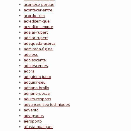
acontece-porque
acontecer-entre
acordo-com
acreditem-que
acredito-sempre
adelar-rubert
adelar-rupert
adequada-acerca
admirada-figura
adolesc
adolescente
adolescentes
adora
adquirido-junto
adquirir-seu
adriano-brollo
adriano-ciocca
adulto-respons
advanced seo techniques
advento
advogados
aeroporto
afasta-qualquer