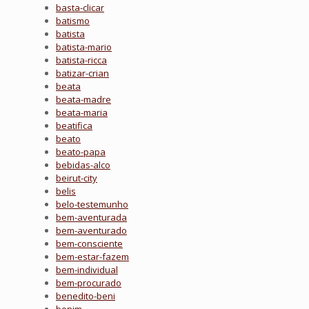
basta-clicar
batismo
batista
batista-mario
batista-ricca
batizar-crian
beata
beata-madre
beata-maria
beatifica
beato
beato-papa
bebidas-alco
beirut-city
belis
belo-testemunho
bem-aventurada
bem-aventurado
bem-consciente
bem-estar-fazem
bem-individual
bem-procurado
benedito-beni