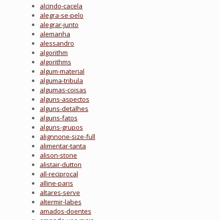
alcindo-cacela
alegra-se-pelo
alegrar-junto
alemanha
alessandro
algorithm
algorithms
algum-material
alguma-tribula
algumas-coisas
alguns-aspectos
alguns-detalhes
alguns-fatos
alguns-grupos
alignnone-size-full
alimentar-tanta
alison-stone
alistair-dutton
all-reciprocal
alline-paris
altares-serve
altermir-labes
amados-doentes