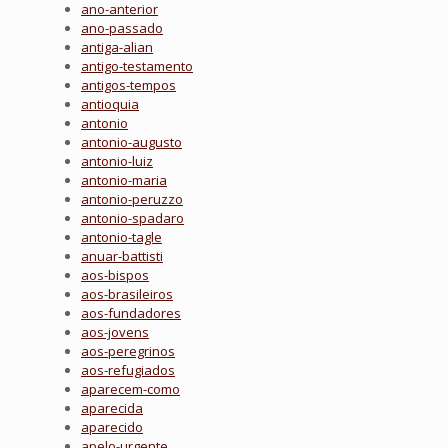
ano-anterior
ano-passado
antiga-alian
antigo-testamento
antigos-tempos
antioquia
antonio
antonio-augusto
antonio-luiz
antonio-maria
antonio-peruzzo
antonio-spadaro
antonio-tagle
anuar-battisti
aos-bispos
aos-brasileiros
aos-fundadores
aos-jovens
aos-peregrinos
aos-refugiados
aparecem-como
aparecida
aparecido
apelo-urgente