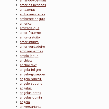
amando-vos-mais
amar-as-pessoas
amazonas
ambas-as-partes
ambiente-seguro
america
amizade-que
amor-fraterno
amor-gratuito
amor-infinito
amor-verdadeiro
amos-as-armas
amplo-leque
anchieta
anchor text
angela-foligno
angelo-giuseppe
angelo-roncalli
angelo-sodano
angelus
angelus-antes
angelus-domini
angola
aniversariante