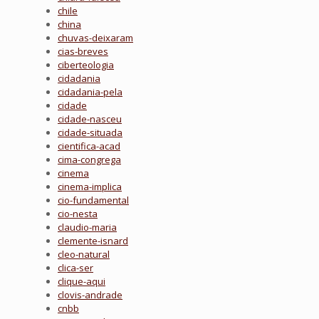
chile
china
chuvas-deixaram
cias-breves
ciberteologia
cidadania
cidadania-pela
cidade
cidade-nasceu
cidade-situada
cientifica-acad
cima-congrega
cinema
cinema-implica
cio-fundamental
cio-nesta
claudio-maria
clemente-isnard
cleo-natural
clica-ser
clique-aqui
clovis-andrade
cnbb