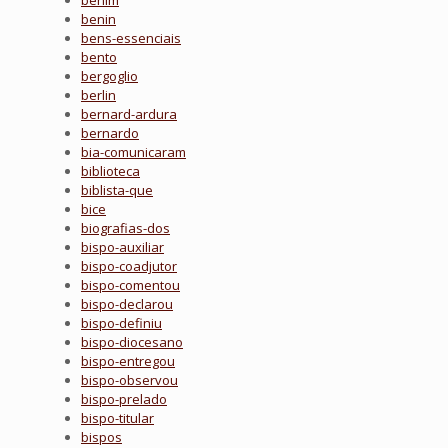
benim
benin
bens-essenciais
bento
bergoglio
berlin
bernard-ardura
bernardo
bia-comunicaram
biblioteca
biblista-que
bice
biografias-dos
bispo-auxiliar
bispo-coadjutor
bispo-comentou
bispo-declarou
bispo-definiu
bispo-diocesano
bispo-entregou
bispo-observou
bispo-prelado
bispo-titular
bispos