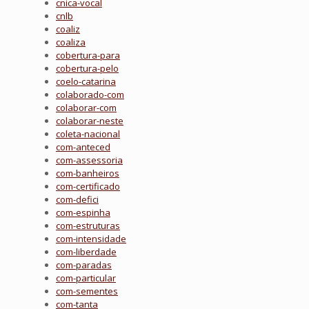
cnica-vocal
cnlb
coaliz
coaliza
cobertura-para
cobertura-pelo
coelo-catarina
colaborado-com
colaborar-com
colaborar-neste
coleta-nacional
com-anteced
com-assessoria
com-banheiros
com-certificado
com-defici
com-espinha
com-estruturas
com-intensidade
com-liberdade
com-paradas
com-particular
com-sementes
com-tanta