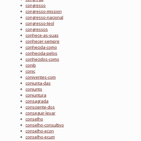
congresso
congresso-mission
congresso-nacional
congresso-teol
congressos
conhece-as-suas
conhecer-sempre
conhecida-como
conhecida-pelos
conhecidos-como
conib
conic
coniventes-com
conjunta-das
conjunto
conjuntura
consagrada
consciente-dos
conseguir-levar
conselho
conselho-consultivo
conselho-econ
conselho-ecum