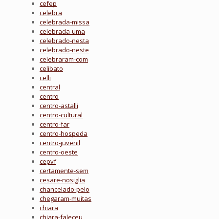
cefep
celebra
celebrada-missa
celebrada-uma
celebrado-nesta
celebrado-neste
celebraram-com
celibato
celli
central
centro
centro-astalli
centro-cultural
centro-far
centro-hospeda
centro-juvenil
centro-oeste
cepvf
certamente-sem
cesare-nosiglia
chancelado-pelo
chegaram-muitas
chiara
chiara-faleceu