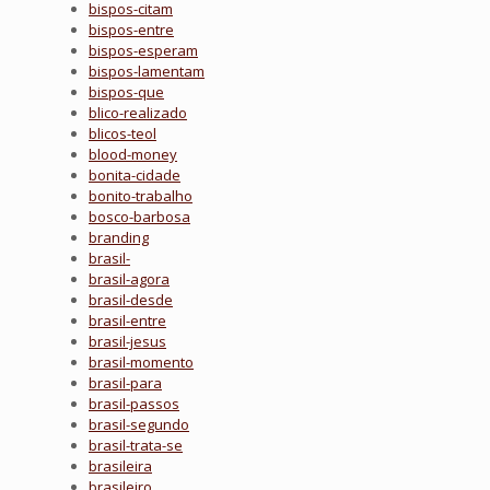
bispos-citam
bispos-entre
bispos-esperam
bispos-lamentam
bispos-que
blico-realizado
blicos-teol
blood-money
bonita-cidade
bonito-trabalho
bosco-barbosa
branding
brasil-
brasil-agora
brasil-desde
brasil-entre
brasil-jesus
brasil-momento
brasil-para
brasil-passos
brasil-segundo
brasil-trata-se
brasileira
brasileiro