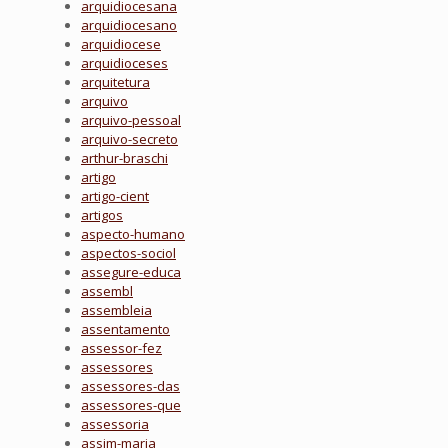
arquidiocesana
arquidiocesano
arquidiocese
arquidioceses
arquitetura
arquivo
arquivo-pessoal
arquivo-secreto
arthur-braschi
artigo
artigo-cient
artigos
aspecto-humano
aspectos-sociol
assegure-educa
assembl
assembleia
assentamento
assessor-fez
assessores
assessores-das
assessores-que
assessoria
assim-maria