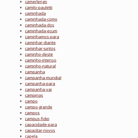
camerlengo
camilo-pauletti
caminhada
caminhada-como
caminhada-dos
caminhada-ecum
caminhamos-para
caminhar-diante
caminhar-juntos
caminho-deste
caminho-intenso
caminho-natural
campanha
campanha-mundial
campanha-para
campanha-vai
campinas
campo
campo-grande
campos
campus-fidei
capacidade-para
capacitar-novos
capela