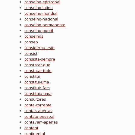
conselho-episcopal
conselho-latino
conselho-mundial
conselho-nacional
conselho-permanente
conselho-pontif
conselhos
consep
considerou-este
consist
consiste-sempre
constatar-que
constatar-todo
constitui
constitui-uma
constituir-fam
constituiu-uma
consultores
conta-corrente
contas-abertas
contato-pessoal
contavam-apenas
content
continental