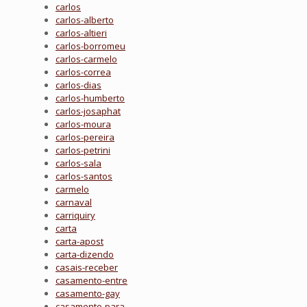
carlos
carlos-alberto
carlos-altieri
carlos-borromeu
carlos-carmelo
carlos-correa
carlos-dias
carlos-humberto
carlos-josaphat
carlos-moura
carlos-pereira
carlos-petrini
carlos-sala
carlos-santos
carmelo
carnaval
carriquiry
carta
carta-apost
carta-dizendo
casais-receber
casamento-entre
casamento-gay
casamento-para