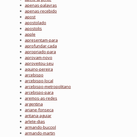
apenas-palavras
apenas-recebido
apost
apostolado
apostolis
apple
apresentam-para
aprofundar-cada
apropriado-para
aprovam-novo
aproveitou-seu
aquino-pereira
arcebispo
arcebispo-local
arcebispo-metropolitano
arcebispo-para
aremos-as-redes
argentina
ariane-fonseca
aritana-aguiar
arlete-dias
armando-bucciol
armando-martin