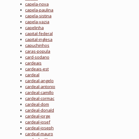
capela-nova
capela-paulina
capela-sistina
capela-vazia
capelinha
capital-federal
capital-inglesa
capuchinhos
caras-popula
card-sodano
cardeais
cardeais-est
cardeal
cardeal-angelo
cardeal-antonio
cardeal-camillo
cardeal-cormac
cardeal-dom
cardeal-donald
cardeal-jorge
cardeal-josef
cardeal-joseph
cardeal-mauro