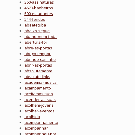
360-assinaturas
4673-banheiros
500-estudantes
544-feridos
abaetetuba
abaixo-segue
abandonem-toda
abertura-foi
abre-as-portas
abrigo-tempor
abrindo-caminho
abrir-as-portas
absolutamente
absolute-links
academia-musical
acampamento
aceitamos-tudo
acender-as-suas
acolhem-jovens
acolher-eventos
acolhida
acompanhamento
acompanhar
acompanhou-por