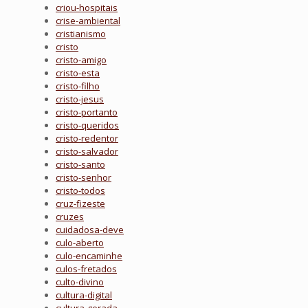
criou-hospitais
crise-ambiental
cristianismo
cristo
cristo-amigo
cristo-esta
cristo-filho
cristo-jesus
cristo-portanto
cristo-queridos
cristo-redentor
cristo-salvador
cristo-santo
cristo-senhor
cristo-todos
cruz-fizeste
cruzes
cuidadosa-deve
culo-aberto
culo-encaminhe
culos-fretados
culto-divino
cultura-digital