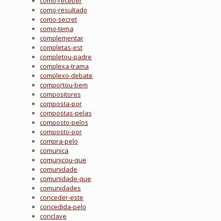
como-receber
como-resultado
como-secret
como-tema
complementar
completas-est
completou-padre
complexa-trama
complexo-debate
comportou-bem
compositores
composta-por
compostas-pelas
composto-pelos
composto-por
compra-pelo
comunica
comunicou-que
comunidade
comunidade-que
comunidades
conceder-este
concedida-pelo
conclave