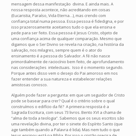
mensagem dessa manifestação divina. E ainda mais. A
nossa resposta acontece, não acreditando em coisas
(Eucaristia, Paraíso, Vida Eterna…), mas crendo com
confiança total numa pessoa. Essa pessoa é fidedigna, e por
isso prazerosamente aceitamos tudo o que ela ensina e
pede para ser feito. Essa pessoa é Jesus Cristo, objeto de
uma confiança acima de qualquer comparação. Mesmo que
digamos que o Ser Divino se revela na criação, na história da
salvação, nos milagres, sempre quem é o ator do
ensinamento é a pessoa do Salvador. A fé não nasce
primordialmente de raciocínio bem feito, de aprofundamento
nas considerações intelectuais. Isso é o momento segundo.
Porque antes disso vem o desejo do Pai amoroso em nos
fazer entender a sua natureza e estabelecer relações
amistosas conosco.
Alguém pode fazer a pergunta: em que um seguidor de Cristo
pode se basear para crer? Qual é o critério sobre o qual
construímos o edifício da fé? A primeira resposta é a
Sagrada Escritura, com seus 73 livros. Bento XVI a chama de
“alma de toda a teologia”. Sabemos que os seus escritos são
uma revelação divina, por ter o sinete do Espírito Santo (que
age também quando a Palavra é lida). Mas nem tudo o que
Jesus ensinou está na Bíblia. Por isso o cristão precisa de