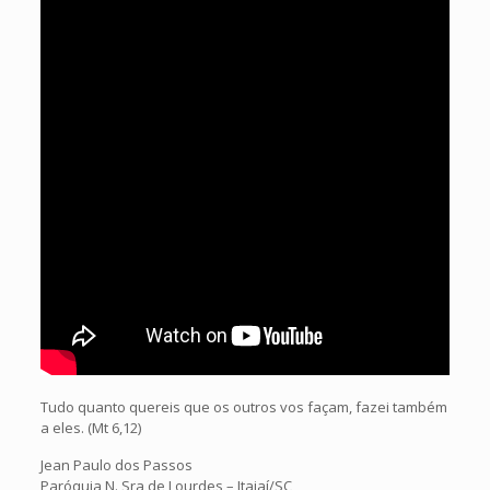
Tudo quanto quereis que os outros vos façam, fazei também
a eles. (Mt 6,12)
Jean Paulo dos Passos
Paróquia N. Sra de Lourdes – Itajaí/SC