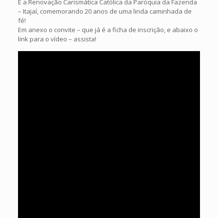
É a Renovação Carismática Católica da Paróquia da Fazenda
– Itajaí, comemorando 20 anos de uma linda caminhada de
fé!
Em anexo o convite – que já é a ficha de inscrição, e abaixo o
link para o vídeo – assista!