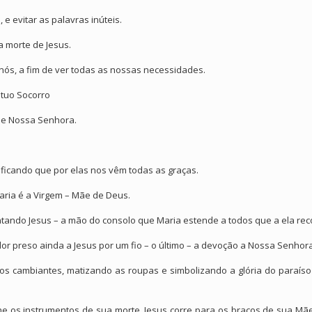
 e evitar as palavras inúteis.
a morte de Jesus.
nós, a fim de ver todas as nossas necessidades.
tuo Socorro
 de Nossa Senhora.
ificando que por elas nos vêm todas as graças.
ria é a Virgem – Mãe de Deus.
ando Jesus – a mão do consolo que Maria estende a todos que a ela reco
or preso ainda a Jesus por um fio – o último – a devoção a Nossa Senhor
os cambiantes, matizando as roupas e simbolizando a glória do paraíso
he os instrumentos de sua morte, Jesus corre para os braços de sua M