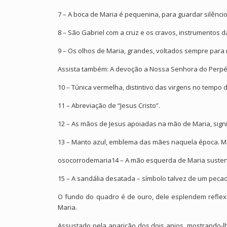
7 – A boca de Maria é pequenina, para guardar silêncio,
8 – São Gabriel com a cruz e os cravos, instrumentos d
9 – Os olhos de Maria, grandes, voltados sempre para 
Assista também: A devoção a Nossa Senhora do Perpé
10 – Túnica vermelha, distintivo das virgens no tempo
11 – Abreviação de “Jesus Cristo”.
12 – As mãos de Jesus apoiadas na mão de Maria, sign
13 – Manto azul, emblema das mães naquela época. Ma
osocorrodemaria14 – A mão esquerda de Maria sustent
15 – A sandália desatada – símbolo talvez de um pecad
O fundo do quadro é de ouro, dele esplendem reflex
Maria.
Assustado pela aparição dos dois anjos, mostrando-l