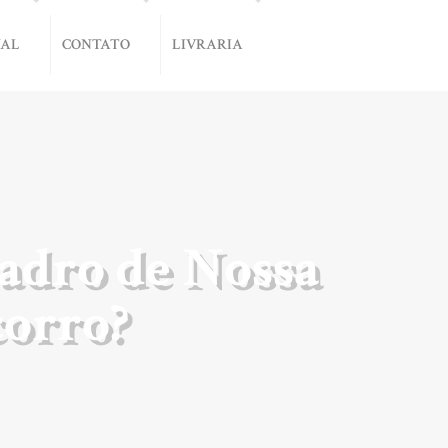
NAL
CONTATO
LIVRARIA
adro de Nossa
corro?