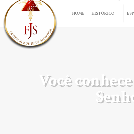
HOME
HISTÓRICO
ES
Você conhece
Senho