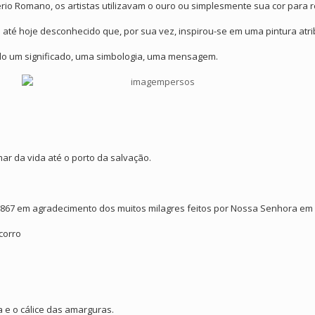
rio Romano, os artistas utilizavam o ouro ou simplesmente sua cor para 
a até hoje desconhecido que, por sua vez, inspirou-se em uma pintura atri
uído um significado, uma simbologia, uma mensagem.
mar da vida até o porto da salvação.
1867 em agradecimento dos muitos milagres feitos por Nossa Senhora em s
corro
a e o cálice das amarguras.