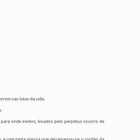
rrem nas lutas da vida.
a.
 para onde iremos, levados pelo perpétuo socorro de
ãe, e com tanta pressa que desamarrou-se o cordão da