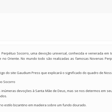
o Perpétuo Socorro, uma devoção universal, conhecida e venerada em t
e no Oriente. No mundo todo são realizadas as famosas Novenas Pe
igo do site Gaudium Press que explicará o significado do quadro de Nos
o Socorro
 inúmeras devoções à Santa Mãe de Deus, mas se nos determos em se
ados.
o no estilo bizantino em madeira sobre um fundo dourado.