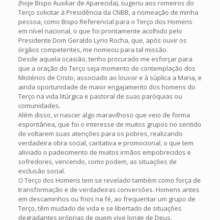
(hoje Bispo Auxiliar de Aparecida), sugeriu aos romeiros do
Terço solicitar à Presidência da CNBB, a nomeação de minha
pessoa, como Bispo Referencial para o Terço dos Homens
em nível nacional, o que foi prontamente acolhido pelo
Presidente Dom Geraldo Lyrio Rocha, que, após ouvir os
órgãos competentes, me nomeou para tal missão.
Desde aquela ocasião, tenho procurado me esforçar para
que a oração do Terço seja momento de contemplação dos
Mistérios de Cristo, associado ao louvor e à súplica a Maria, e
ainda oportunidade de maior engajamento dos homens do
Terço na vida litúrgica e pastoral de suas paróquias ou
comunidades.
Além disso, vi nascer algo maravilhoso que veio de forma
espontânea, que foi o interesse de muitos grupos no sentido
de voltarem suas atenções para os pobres, realizando
verdadeira obra social, caritativa e promocional, o que tem
aliviado o padecimento de muitos irmãos empobrecidos e
sofredores, vencendo, como podem, as situações de
exclusão social.
O Terço dos Homens tem se revelado também como força de
transformação e de verdadeiras conversões. Homens antes
em descaminhos ou frios na fé, ao frequentar um grupo de
Terço, têm mudado de vida e se libertado de situações
degradantes próprias de quem vive longe de Deus.