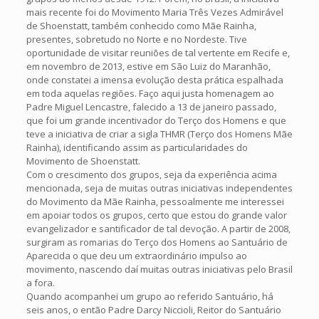
mais recente foi do Movimento Maria Três Vezes Admirável
de Shoenstatt, também conhecido como Mãe Rainha,
presentes, sobretudo no Norte e no Nordeste. Tive
oportunidade de visitar reuniões de tal vertente em Recife e,
em novembro de 2013, estive em São Luiz do Maranhão,
onde constatei a imensa evolução desta prática espalhada
em toda aquelas regiões. Faço aqui justa homenagem ao
Padre Miguel Lencastre, falecido a 13 de janeiro passado,
que foi um grande incentivador do Terço dos Homens e que
teve a iniciativa de criar a sigla THMR (Terço dos Homens Mãe
Rainha), identificando assim as particularidades do
Movimento de Shoenstatt.
Com o crescimento dos grupos, seja da experiência acima
mencionada, seja de muitas outras iniciativas independentes
do Movimento da Mãe Rainha, pessoalmente me interessei
em apoiar todos os grupos, certo que estou do grande valor
evangelizador e santificador de tal devoção. A partir de 2008,
surgiram as romarias do Terço dos Homens ao Santuário de
Aparecida o que deu um extraordinário impulso ao
movimento, nascendo daí muitas outras iniciativas pelo Brasil
a fora.
Quando acompanhei um grupo ao referido Santuário, há
seis anos, o então Padre Darcy Niccioli, Reitor do Santuário