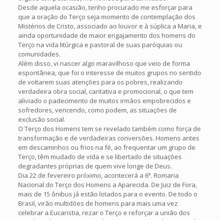
Desde aquela ocasião, tenho procurado me esforçar para
que a oração do Terço seja momento de contemplação dos
Mistérios de Cristo, associado ao louvor e à súplica a Maria, e
ainda oportunidade de maior engajamento dos homens do
Terço na vida litúrgica e pastoral de suas paróquias ou
comunidades.
Além disso, vi nascer algo maravilhoso que veio de forma
espontânea, que foi o interesse de muitos grupos no sentido
de voltarem suas atenções para os pobres, realizando
verdadeira obra social, caritativa e promocional, o que tem
aliviado o padecimento de muitos irmãos empobrecidos e
sofredores, vencendo, como podem, as situações de
exclusão social.
O Terço dos Homens tem se revelado também como força de
transformação e de verdadeiras conversões. Homens antes
em descaminhos ou frios na fé, ao frequentar um grupo de
Terço, têm mudado de vida e se libertado de situações
degradantes próprias de quem vive longe de Deus.
Dia 22 de fevereiro próximo, acontecerá a 6ª. Romaria
Nacional do Terço dos Homens a Aparecida. De Juiz de Fora,
mais de 15 ônibus já estão lotados para o evento. De todo o
Brasil, virão multidões de homens para mais uma vez
celebrar a Eucaristia, rezar o Terço e reforçar a união dos