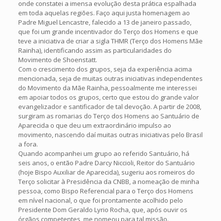
onde constatei a imensa evolução desta prática espalhada
em toda aquelas regiões. Faço aqui justa homenagem ao
Padre Miguel Lencastre, falecido a 13 de janeiro passado,
que foi um grande incentivador do Terço dos Homens e que
teve a iniciativa de criar a sigla THMR (Terço dos Homens Mãe
Rainha), identificando assim as particularidades do
Movimento de Shoenstatt.
Com o crescimento dos grupos, seja da experiência acima
mencionada, seja de muitas outras iniciativas independentes
do Movimento da Mãe Rainha, pessoalmente me interessei
em apoiar todos os grupos, certo que estou do grande valor
evangelizador e santificador de tal devoção. A partir de 2008,
surgiram as romarias do Terço dos Homens ao Santuário de
Aparecida o que deu um extraordinário impulso ao
movimento, nascendo daí muitas outras iniciativas pelo Brasil
a fora.
Quando acompanhei um grupo ao referido Santuário, há
seis anos, o então Padre Darcy Niccioli, Reitor do Santuário
(hoje Bispo Auxiliar de Aparecida), sugeriu aos romeiros do
Terço solicitar à Presidência da CNBB, a nomeação de minha
pessoa, como Bispo Referencial para o Terço dos Homens
em nível nacional, o que foi prontamente acolhido pelo
Presidente Dom Geraldo Lyrio Rocha, que, após ouvir os
órgãos competentes, me nomeou para tal missão.