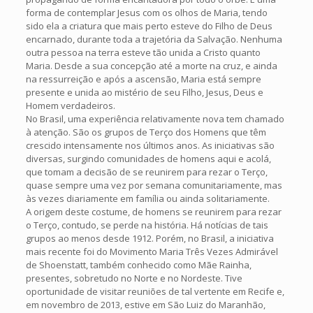
forma de contemplar Jesus com os olhos de Maria, tendo
sido ela a criatura que mais perto esteve do Filho de Deus
encarnado, durante toda a trajetória da Salvação. Nenhuma
outra pessoa na terra esteve tão unida a Cristo quanto
Maria. Desde a sua concepção até a morte na cruz, e ainda
na ressurreição e após a ascensão, Maria está sempre
presente e unida ao mistério de seu Filho, Jesus, Deus e
Homem verdadeiros.
No Brasil, uma experiência relativamente nova tem chamado
à atenção. São os grupos de Terço dos Homens que têm
crescido intensamente nos últimos anos. As iniciativas são
diversas, surgindo comunidades de homens aqui e acolá,
que tomam a decisão de se reunirem para rezar o Terço,
quase sempre uma vez por semana comunitariamente, mas
às vezes diariamente em família ou ainda solitariamente.
A origem deste costume, de homens se reunirem para rezar
o Terço, contudo, se perde na história. Há notícias de tais
grupos ao menos desde 1912. Porém, no Brasil, a iniciativa
mais recente foi do Movimento Maria Três Vezes Admirável
de Shoenstatt, também conhecido como Mãe Rainha,
presentes, sobretudo no Norte e no Nordeste. Tive
oportunidade de visitar reuniões de tal vertente em Recife e,
em novembro de 2013, estive em São Luiz do Maranhão,