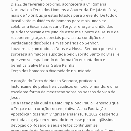
Dia 22 de fevereiro próximo, acontecerá a 6ª. Romaria
Nacional do Terço dos Homens a Aparecida. De Juiz de Fora,
mais de 15 ônibus já estão lotados para o evento. De todo o
Brasil, virão multidões de homens para mais uma vez
celebrar a Eucaristia, rezar o Terço e reforçar a união dos
que descobriram este jeito de estar mais perto de Deus e de
receberem graças especiais para a sua condição de
verdadeiros discípulos e missionários do Senhor.
Louvores sejam dados a Deus e a Nossa Senhora por esta
surpresa animadora suscitada pelo Espírito Santo no Brasil e
que vem se espalhando de forma tão encantadora e
benéfica! Salve Maria, Salve Rainha!
Terço dos homens: a diversidade na unidade
A oração do Terço de Nossa Senhora, praticada
historicamente pelos fieis católicos em todo o mundo, é uma
excelente forma de meditação sobre os passos da vida de
Jesus.
Eis a razão pela qual o Beato Papa João Paulo II ensinou que
o Terço é uma oração contemplativa. A sua Exortação
Apostólica “Rosarium Virginis Mariae” (16.10.2002) despertou
em toda a Igreja um renovado interesse pela antiqüíssima
devoção do Rosário e seus efeitos continuam se
propagando de forma encantadora por todo o orbe. É uma