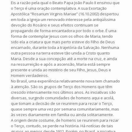
Eis a razão pela qual o Beato Papa João Paulo II ensinou que
o Terço é uma oração contemplativa. A sua Exortação
Apostólica “Rosarium Virginis Mariae” (16.10.2002) despertou
em toda a Igreja um renovado interesse pela antiqüíssima
devoção do Rosário e seus efeitos continuam se
propagando de forma encantadora por todo o orbe. É uma
forma de contemplar Jesus com os olhos de Maria, tendo
sido ela a criatura que mais perto esteve do Filho de Deus
encarnado, durante toda a trajetória da Salvação. Nenhuma
outra pessoa na terra esteve tão unida a Cristo quanto
Maria. Desde a sua concepção até a morte na cruz, e ainda
na ressurreição e após a ascensão, Maria está sempre
presente e unida ao mistério de seu Filho, Jesus, Deus e
Homem verdadeiros.
No Brasil, uma experiência relativamente nova tem chamado
à atenção. São os grupos de Terço dos Homens que têm
crescido intensamente nos últimos anos. As iniciativas são
diversas, surgindo comunidades de homens aqui e acolá,
que tomam a decisão de se reunirem para rezar o Terço,
quase sempre uma vez por semana comunitariamente, mas
às vezes diariamente em família ou ainda solitariamente.
A origem deste costume, de homens se reunirem para rezar
o Terço, contudo, se perde na história. Há notícias de tais
grupos ao menos desde 1912. Porém, no Brasil, a iniciativa