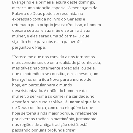
Evangelho e a primeira leitura deste domingo,
merece uma atenção especial. A mensagem da
Palavra de Deus pode ser resumida na
expressão contida no livro do Gênesis e
retomada pelo próprio Jesus: «Por isso, o homem
deixará seu pai e sua mãe e se unirá à sua
mulher, e eles serão uma só carne». O que
significa hoje para nós essa palavra? –
perguntou o Papa:
“Parece-me que nos convida a nos tornarmos
mais conscientes de uma realidade já conhecida,
mas talvez não totalmente apreciada, ou seja,
que o matrimônio se constitui, em si mesmo, um
Evangelho, uma Boa Nova para o mundo de
hoje, em particular para o mundo
descristianizado. A união do homem e da
mulher, o ser «uma só carne» na caridade, no
amor fecundo e indissolúvel, é um sinal que fala
de Deus com força, com uma eloqüência que
hoje se torna ainda maior porque, infelizmente,
por diversas razões, o matrimônio, justamente
nas regiões de antiga tradição cristã, está
passando por uma profunda crise”.