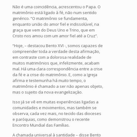
Não é uma coincidência, acrescentou o Papa. O
matrimônio está ligado à fé, não num sentido
genérico. “O matrimônio se fundamenta,
enquanto união do amor fiel e indissolúvel, na
graça que vem do Deus Uno e Trino, que em
Cristo nos amou com um amor fiel até a Cruz”.
“Hoje, – destacou Bento XVI -, somos capazes de
compreender toda a verdade desta afirmação,
em contraste com a dolorosa realidade de
muitos matrimônios que, infelizmente, acabam
mal. Há uma clara correspondência entre a crise
da fé e a crise do matrimônio. E, como a Igreja
afirma e testemunha há muito tempo, o
matrimônio é chamado a ser não apenas objeto,
mas o sujeito da nova evangelização.
Isso já se vê em muitas experiências ligadas a
comunidades e movimentos, mas também se
observa, cada vez mais, no tecido das dioceses
e paróquias, como demonstrou o recente
Encontro Mundial das Famílias.
A chamada universal à santidade – disse Bento