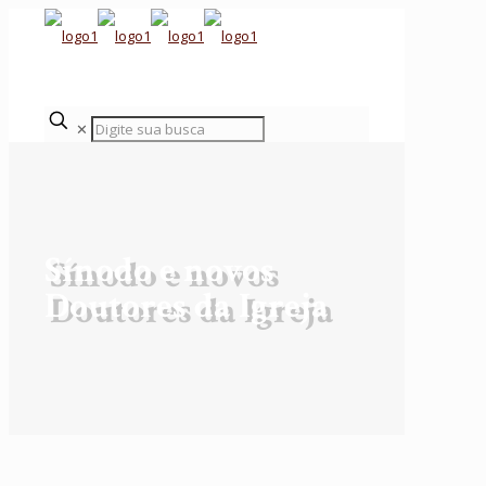
✕
Sínodo e novos
Doutores da Igreja