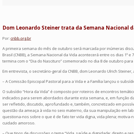
Dom Leonardo Steiner trata da Semana Nacional d
Por:
cnbb.org.br
A primeira semana do mês de outubro será marcada por inúmeras discuss
Brasil (CNBB), a Semana Nacional da Vida acontecerá entre os dias 1º e 
termina com o “Dia do Nascituro” comemorado no dia 8 de outubro para
Em entrevista, o secretário-geral da CNBB, dom Leonardo Ulrich Steiner,
– A Comissão Episcopal Pastoral para a Vida e a Família lançou o subs
O subsídio “Hora da Vida” é composto por roteiros de encontros temáti
indicados para serem abordados durante esta semana, e, em função da 
ser refletido, discutido, aprofundado e, também, concretizado em possív
questão da ameaça à vida no seio materno, da sua manipulação em labora
questiona-nos sobre o que é de fato ter vida digna, vida plena; motiva-
cuidado amoroso.
– Que tipos de discussões o tema “Vida, saúde e dignidade: direito e r