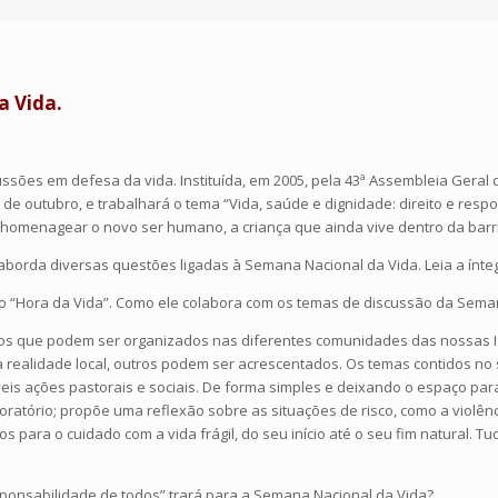
a Vida.
ões em defesa da vida. Instituída, em 2005, pela 43ª Assembleia Geral 
7 de outubro, e trabalhará o tema “Vida, saúde e dignidade: direito e res
 homenagear o novo ser humano, a criança que ainda vive dentro da barr
 aborda diversas questões ligadas à Semana Nacional da Vida. Leia a ínteg
ídio “Hora da Vida”. Como ele colabora com os temas de discussão da Sema
cos que podem ser organizados nas diferentes comunidades das nossas Ig
realidade local, outros podem ser acrescentados. Os temas contidos no
eis ações pastorais e sociais. De forma simples e deixando o espaço para
tório; propõe uma reflexão sobre as situações de risco, como a violênci
nos para o cuidado com a vida frágil, do seu início até o seu fim natural.
esponsabilidade de todos” trará para a Semana Nacional da Vida?