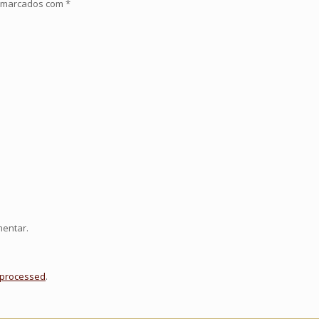
o marcados com
*
mentar.
 processed
.