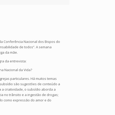
da Conferência Nacional dos Bispos do
ponsabilidade de todos”. A semana
iga da mãe.
ra da entrevista:
na Nacional da Vida?
rejas particulares. Há muitos temas
 subsídio são sugestões de conteúdo a
 a criatividade, o subsídio aborda a
a no trânsito e a ingestão de drogas;
 Tudo como expressão do amor e do