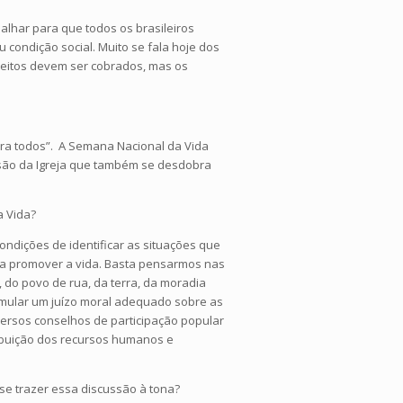
balhar para que todos os brasileiros
condição social. Muito se fala hoje dos
reitos devem ser cobrados, mas os
para todos”. A Semana Nacional da Vida
issão da Igreja que também se desdobra
a Vida?
 condições de identificar as situações que
para promover a vida. Basta pensarmos nas
, do povo de rua, da terra, da moradia
ormular um juízo moral adequado sobre as
iversos conselhos de participação popular
ibuição dos recursos humanos e
se trazer essa discussão à tona?