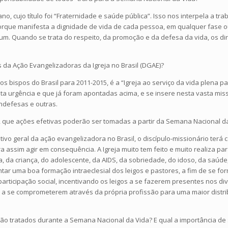
 cujo título foi “Fraternidade e saúde pública”. Isso nos interpela a tra
que manifesta a dignidade de vida de cada pessoa, em qualquer fase ou 
um. Quando se trata do respeito, da promoção e da defesa da vida, os di
 da Ação Evangelizadoras da Igreja no Brasil (DGAE)?
s bispos do Brasil para 2011-2015, é a “Igreja ao serviço da vida plena 
nta urgência e que já foram apontadas acima, e se insere nesta vasta m
ndefesas e outras.
, que ações efetivas poderão ser tomadas a partir da Semana Nacional d
jetivo geral da ação evangelizadora no Brasil, o discípulo-missionário terá
ra assim agir em consequência. A Igreja muito tem feito e muito realiza 
, da criança, do adolescente, da AIDS, da sobriedade, do idoso, da saúde
ntar uma boa formação intraeclesial dos leigos e pastores, a fim de se f
 participação social, incentivando os leigos a se fazerem presentes nos d
u a se comprometerem através da própria profissão para uma maior distr
rão tratados durante a Semana Nacional da Vida? E qual a importância de 