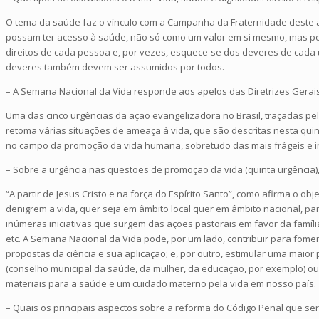
O tema da saúde faz o vínculo com a Campanha da Fraternidade deste ano,
possam ter acesso à saúde, não só como um valor em si mesmo, mas por
direitos de cada pessoa e, por vezes, esquece-se dos deveres de cada 
deveres também devem ser assumidos por todos.
– A Semana Nacional da Vida responde aos apelos das Diretrizes Gerais
Uma das cinco urgências da ação evangelizadora no Brasil, traçadas pelo
retoma várias situações de ameaça à vida, que são descritas nesta qui
no campo da promoção da vida humana, sobretudo das mais frágeis e i
– Sobre a urgência nas questões de promoção da vida (quinta urgência)
“A partir de Jesus Cristo e na força do Espírito Santo”, como afirma o ob
denigrem a vida, quer seja em âmbito local quer em âmbito nacional, pa
inúmeras iniciativas que surgem das ações pastorais em favor da família
etc. A Semana Nacional da Vida pode, por um lado, contribuir para fome
propostas da ciência e sua aplicação; e, por outro, estimular uma maior
(conselho municipal da saúde, da mulher, da educação, por exemplo) o
materiais para a saúde e um cuidado materno pela vida em nosso país.
– Quais os principais aspectos sobre a reforma do Código Penal que se