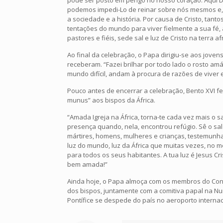
pode ser posto em perigo no nosso coração. Aqui D
podemos impedi-Lo de reinar sobre nós mesmos e, em
a sociedade e a história. Por causa de Cristo, tan
tentações do mundo para viver fielmente a sua fé
pastores e fiéis, sede sal e luz de Cristo na terra a
Ao final da celebração, o Papa dirigiu-se aos jov
receberam. “Fazei brilhar por todo lado o rosto am
mundo difícil, andam à procura de razões de viver 
Pouco antes de encerrar a celebração, Bento XVI fe
munus” aos bispos da África.
“Amada Igreja na África, torna-te cada vez mais o s
presença quando, nela, encontrou refúgio. Sê o sa
mártires, homens, mulheres e crianças, testemunha
luz do mundo, luz da África que muitas vezes, no m
para todos os seus habitantes. A tua luz é Jesus Cri
bem amada!”
Ainda hoje, o Papa almoça com os membros do Conse
dos bispos, juntamente com a comitiva papal na Nunc
Pontífice se despede do país no aeroporto interna