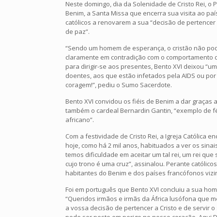
Neste domingo, dia da Solenidade de Cristo Rei, o 
Benim, a Santa Missa que encerra sua visita ao país
católicos a renovarem a sua “decisão de pertencer a 
de paz”.
“Sendo um homem de esperança, o cristão não pode
claramente em contradição com o comportamento de 
para dirigir-se aos presentes, Bento XVI deixou “
doentes, aos que estão infetados pela AIDS ou po
coragem!”, pediu o Sumo Sacerdote.
Bento XVI convidou os fiéis de Benim a dar graças
também o cardeal Bernardin Gantin, “exemplo de fé
africano”.
Com a festividade de Cristo Rei, a Igreja Católica e
hoje, como há 2 mil anos, habituados a ver os sinai
temos dificuldade em aceitar um tal rei, um rei qu
cujo trono é uma cruz”, assinalou. Perante católic
habitantes do Benim e dos países francófonos vizin
Foi em português que Bento XVI concluiu a sua homi
“Queridos irmãos e irmãs da África lusófona que me
a vossa decisão de pertencer a Cristo e de servir o