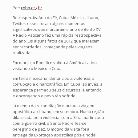
Por:
cnbb.org.br
RetrospectivaAno da Fé, Cuba, México, Líbano,
Twitter: esses foram alguns momentos
significativos que marcaram o ano de Bento XVI.
A Rádio Vaticano fez uma rápida restrospectiva
do ano. Eis alguns fatos de 2012 que merecem
ser recordados, começando pelas viagens
realizadas.
Em março, o Pontífice voltou à América Latina,
visitando o México e Cuba.
Em terra mexicana, denunciou a violência, a
corrupção e o narcotráfico. Em Cuba, ao invés, a
esperança permeou seus discursos, alentando
e encorajando o povo tão sofrido.
Já o tema da reconciliação marcou a viagem
apostólica ao Líbano, em setembro. Numa região
dilacerada pela violência, com a Síria martirizada
com a guerra civil, o Santo Padre fez-se
peregrino de paz. O motivo da visita foi a
entrega da Exortação apostólica pós-sinodal