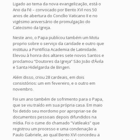
Ligado ao tema da nova evangelização, está o
Ano da Fé – convocado por Bento XVI nos 50
anos de abertura do Concílio Vaticano II e no
vigésimo aniversário de promulgação do
Catecismo da Igreja.
Neste ano, o Papa publicou também um Motu
proprio sobre o serviço da caridade e outro que
instituiu a Pontifícia Academia de Latinidade.
Elevou à honra dos altares sete novos Santos e
proclamou “Doutores da Igreja” São João d’Ávila
e Santa Hidelgarda de Bingen.
Além disso, criou 28 cardeais, em dois
consistórios: um em fevereiro, e o outro em
novembro.
Foi um ano também de sofrimento para o Papa,
que se viu traído em sua própria casa. Em maio
foi detido seu mordomo por apropriar-se de
documentos pessoais depois difundidos na
mídia. Foi o cume do chamado “Vatileaks” que
registrou um processo e uma condenação a
Paulo Gabriele, ao qual Bento XVI concedeu a