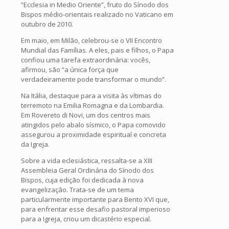
“Ecclesia in Medio Oriente”, fruto do Sínodo dos
Bispos médio-orientais realizado no Vaticano em
outubro de 2010.
Em maio, em Milão, celebrou-se o VII Encontro
Mundial das Famílias. A eles, pais e filhos, o Papa
confiou uma tarefa extraordinária: vocês,
afirmou, são “a única força que
verdadeiramente pode transformar o mundo”.
Na Itália, destaque para a visita às vítimas do
terremoto na Emilia Romagna e da Lombardia.
Em Rovereto di Novi, um dos centros mais
atingidos pelo abalo sísmico, o Papa comovido
assegurou a proximidade espiritual e concreta
da Igreja.
Sobre a vida eclesiástica, ressalta-se a XIII
Assembleia Geral Ordinária do Sínodo dos
Bispos, cuja edição foi dedicada à nova
evangelização. Trata-se de um tema
particularmente importante para Bento XVI que,
para enfrentar esse desafio pastoral imperioso
para a Igreja, criou um dicastério especial.