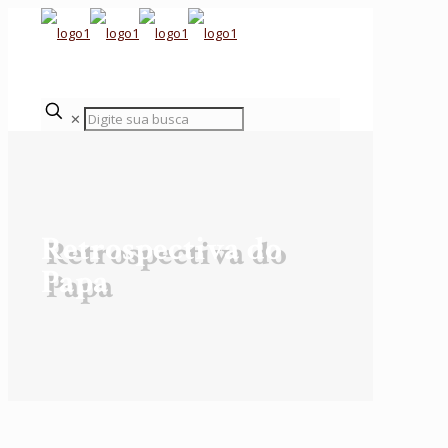
✕
Retrospectiva do
Papa