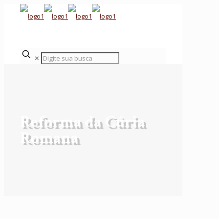
✕
Reforma da Cúria
Romana