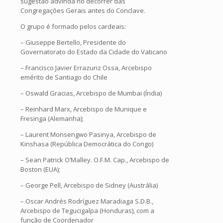
sugestão advinda no decorrer das
Congregações Gerais antes do Conclave.
O grupo é formado pelos cardeais:
– Giuseppe Bertello, Presidente do
Governatorato do Estado da Cidade do Vaticano
– Francisco Javier Errazuriz Ossa, Arcebispo
emérito de Santiago do Chile
– Oswald Gracias, Arcebispo de Mumbai (Índia)
– Reinhard Marx, Arcebispo de Munique e
Fresinga (Alemanha);
– Laurent Monsengwo Pasinya, Arcebispo de
Kinshasa (República Democrática do Congo)
– Sean Patrick O’Malley. O.F.M. Cap., Arcebispo de
Boston (EUA);
– George Pell, Arcebispo de Sidney (Austrália)
– Oscar Andrés Rodríguez Maradiaga S.D.B.,
Arcebispo de Tegucigalpa (Honduras), com a
função de Coordenador