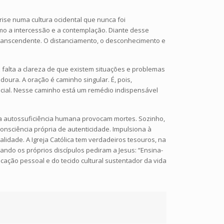
rise numa cultura ocidental que nunca foi
omo a intercessão e a contemplação. Diante desse
 transcendente. O distanciamento, o desconhecimento e
 falta a clareza de que existem situações e problemas
doura. A oração é caminho singular. É, pois,
sencial. Nesse caminho está um remédio indispensável
 autossuficiência humana provocam mortes. Sozinho,
onsciência própria de autenticidade. Impulsiona à
lidade. A Igreja Católica tem verdadeiros tesouros, na
uando os próprios discípulos pediram a Jesus: “Ensina-
cação pessoal e do tecido cultural sustentador da vida