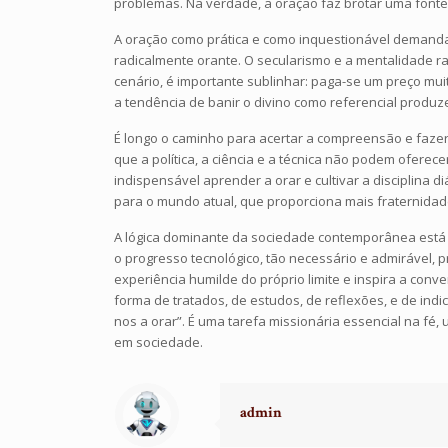
problemas. Na verdade, a oração faz brotar uma fonte 
A oração como prática e como inquestionável demanda, 
radicalmente orante. O secularismo e a mentalidade r
cenário, é importante sublinhar: paga-se um preço mu
a tendência de banir o divino como referencial produz
É longo o caminho para acertar a compreensão e fazer
que a política, a ciência e a técnica não podem oferec
indispensável aprender a orar e cultivar a disciplina
para o mundo atual, que proporciona mais fraternidad
A lógica dominante da sociedade contemporânea está
o progresso tecnológico, tão necessário e admirável, 
experiência humilde do próprio limite e inspira a con
forma de tratados, de estudos, de reflexões, e de indi
nos a orar”. É uma tarefa missionária essencial na fé
em sociedade.
admin