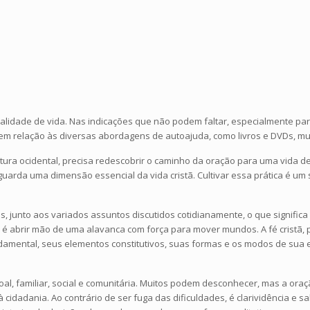
idade de vida. Nas indicações que não podem faltar, especialmente para a 
 em relação às diversas abordagens de autoajuda, como livros e DVDs, mu
ultura ocidental, precisa redescobrir o caminho da oração para uma vida
guarda uma dimensão essencial da vida cristã. Cultivar essa prática é um
ões, junto aos variados assuntos discutidos cotidianamente, o que signifi
a é abrir mão de uma alavanca com força para mover mundos. A fé cristã, p
damental, seus elementos constitutivos, suas formas e os modos de sua e
oal, familiar, social e comunitária. Muitos podem desconhecer, mas a or
 cidadania. Ao contrário de ser fuga das dificuldades, é clarividência e