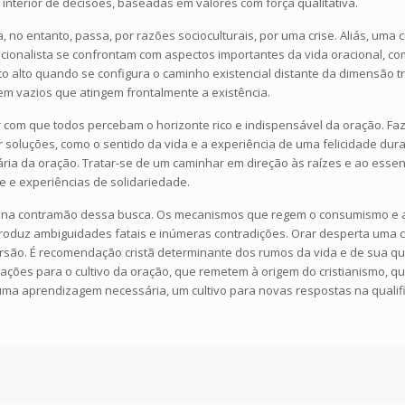
interior de decisões, baseadas em valores com força qualitativa.
no entanto, passa, por razões socioculturais, por uma crise. Aliás, uma c
acionalista se confrontam com aspectos importantes da vida oracional, c
ito alto quando se configura o caminho existencial distante da dimensão
em vazios que atingem frontalmente a existência.
 com que todos percebam o horizonte rico e indispensável da oração. Faz
er soluções, como o sentido da vida e a experiência de uma felicidade dura
 diária da oração. Tratar-se de um caminhar em direção às raízes e ao es
e e experiências de solidariedade.
 na contramão dessa busca. Os mecanismos que regem o consumismo e a
produz ambiguidades fatais e inúmeras contradições. Orar desperta uma c
versão. É recomendação cristã determinante dos rumos da vida e de sua qua
cações para o cultivo da oração, que remetem à origem do cristianismo, q
, uma aprendizagem necessária, um cultivo para novas respostas na qualifi