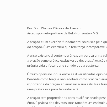
Por: Dom Walmor Oliveira de Azevedo
Arcebispo metropolitano de Belo Horizonte – MG
A oração é um exercício fundamental na busca pela qual
da oração. É um exercício que tem força incomparável
A crise existencial contemporânea, em particular na c
a oração como prática exclusiva de devotos. A oração 
própria vida e fecundar o sentido que a sustenta.
É muito oportuno incluir entre as diversificadas opini
Perdê-la como força e não adotá-la como prática diári
importância da oração ao analisar a sua estrutura fun
uma prática rica para fecundar a fé.
A oração tem propriedades para qualificar a vida pess
ético. É prática dos devotos, mas também um estímulo à