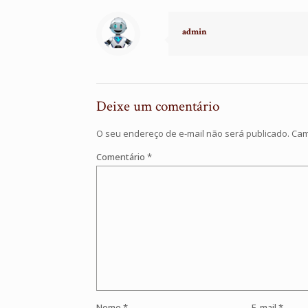
admin
Deixe um comentário
O seu endereço de e-mail não será publicado.
Cam
Comentário
*
Nome
*
E-mail
*