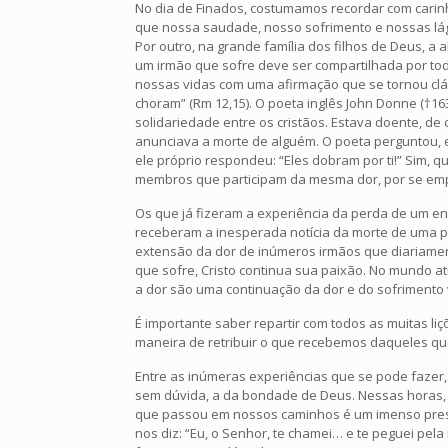
No dia de Finados, costumamos recordar com carin
que nossa saudade, nosso sofrimento e nossas lág
Por outro, na grande família dos filhos de Deus, a
um irmão que sofre deve ser compartilhada por to
nossas vidas com uma afirmação que se tornou clás
choram” (Rm 12,15). O poeta inglês John Donne (†1
solidariedade entre os cristãos. Estava doente, d
anunciava a morte de alguém. O poeta perguntou, 
ele próprio respondeu: “Eles dobram por ti!” Sim
membros que participam da mesma dor, por se em
Os que já fizeram a experiência da perda de um e
receberam a inesperada notícia da morte de uma p
extensão da dor de inúmeros irmãos que diariame
que sofre, Cristo continua sua paixão. No mundo at
a dor são uma continuação da dor e do sofrimento 
É importante saber repartir com todos as muitas 
maneira de retribuir o que recebemos daqueles que
Entre as inúmeras experiências que se pode faze
sem dúvida, a da bondade de Deus. Nessas horas,
que passou em nossos caminhos é um imenso presen
nos diz: “Eu, o Senhor, te chamei… e te peguei pel