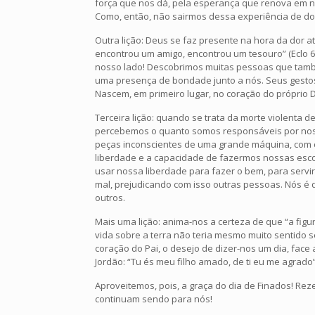
força que nos dá, pela esperança que renova em n
Como, então, não sairmos dessa experiência de do
Outra lição: Deus se faz presente na hora da dor a
encontrou um amigo, encontrou um tesouro” (Eclo 6
nosso lado! Descobrimos muitas pessoas que tamb
uma presença de bondade junto a nós. Seus gesto
Nascem, em primeiro lugar, no coração do próprio 
Terceira lição: quando se trata da morte violenta 
percebemos o quanto somos responsáveis por nos
peças inconscientes de uma grande máquina, com 
liberdade e a capacidade de fazermos nossas es
usar nossa liberdade para fazer o bem, para serv
mal, prejudicando com isso outras pessoas. Nós é 
outros.
Mais uma lição: anima-nos a certeza de que “a fig
vida sobre a terra não teria mesmo muito sentido 
coração do Pai, o desejo de dizer-nos um dia, face a
Jordão: “Tu és meu filho amado, de ti eu me agrado” 
Aproveitemos, pois, a graça do dia de Finados! R
continuam sendo para nós!