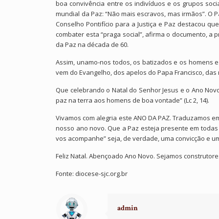
boa convivência entre os indivíduos e os grupos soci
mundial da Paz: “Não mais escravos, mas irmãos”. O 
Conselho Pontifício para a Justiça e Paz destacou qu
combater esta “praga social”, afirma o documento, a p
da Paz na década de 60.
Assim, unamo-nos todos, os batizados e os homens e
vem do Evangelho, dos apelos do Papa Francisco, das
Que celebrando o Natal do Senhor Jesus e o Ano Novo
paz na terra aos homens de boa vontade” (Lc 2, 14).
Vivamos com alegria este ANO DA PAZ. Traduzamos em 
nosso ano novo. Que a Paz esteja presente em todas as
vos acompanhe” seja, de verdade, uma convicção e um
Feliz Natal. Abençoado Ano Novo. Sejamos construtore
Fonte: diocese-sjc.org.br
admin