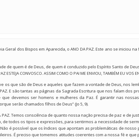
a Geral dos Bispos em Aparecida, o ANO DA PAZ. Este ano se iniciou na fe
ude de quem é de Deus, de quem é conduzido pelo Espírito Santo de Deus.
“A PAZ ESTEJA CONVOSCO. ASSIM COMO O PAI ME ENVIOU, TAMBÉM EU VOS ENVI
e os que são de Deus e aqueles que fazem a vontade de Deus, nos lemb
AZ. E são tantas as páginas da Sagrada Escritura que nos falam dos p
 que devemos ser homens e mulheres da Paz. É garantir nas nossas
rque serão chamados filhos de Deus” (Jo 5, 9).
 PAZ. Temos consciência de quanto nossa nação precisa de paz e de justi
, de todos os tipos e expressões, para sentirmos a necessidade de sermo
 Não é possível que os índices que apontam as problemáticas de nosso pa
leiros. É preciso que tomemos atitudes coerentes com a nossa fé e que p