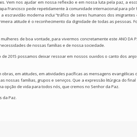
ais. Vem nos ajudar em nossa reflexão e em nossa luta pela paz, a esc
Papa Francisco pede repetidamente à comunidade internacional para pôr 
e a escravidão moderna inclui “tráfico de seres humanos dos imigrantes e
rimeira atitude é o reconhecimento da dignidade de todas as pessoas. Fo
 mulheres de boa vontade, para vivermos concretamente este ANO DA P
 necessidades de nossas famílias e de nossa sociedade.
 de 2015 possamos deixar ressoar em nossos ouvidos o canto dos anjos 
obras, em atitudes, em atividades pacíficas as mensagens evangélicas
 nossas famílias, grupos e serviços. Que a expressão litúrgica do final
a opção de vida para todos nós, que cremos no Senhor da Paz.
s da Paz.