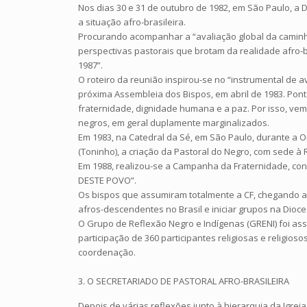
Nos dias 30 e 31 de outubro de 1982, em São Paulo, a
a situação afro-brasileira.
Procurando acompanhar a “avaliação global da caminhad
perspectivas pastorais que brotam da realidade afro-b
1987”.
O roteiro da reunião inspirou-se no “instrumental de 
próxima Assembleia dos Bispos, em abril de 1983. Pont
fraternidade, dignidade humana e a paz. Por isso, ve
negros, em geral duplamente marginalizados.
Em 1983, na Catedral da Sé, em São Paulo, durante a Or
(Toninho), a criação da Pastoral do Negro, com sede à 
Em 1988, realizou-se a Campanha da Fraternidade, co
DESTE POVO”.
Os bispos que assumiram totalmente a CF, chegando a 
afros-descendentes no Brasil e iniciar grupos na Dioce
O Grupo de Reflexão Negro e Indígenas (GRENI) foi ass
participação de 360 participantes religiosas e religi
coordenação.
3. O SECRETARIADO DE PASTORAL AFRO-BRASILEIRA
Depois de várias reflexões junto à hierarquia da Ig