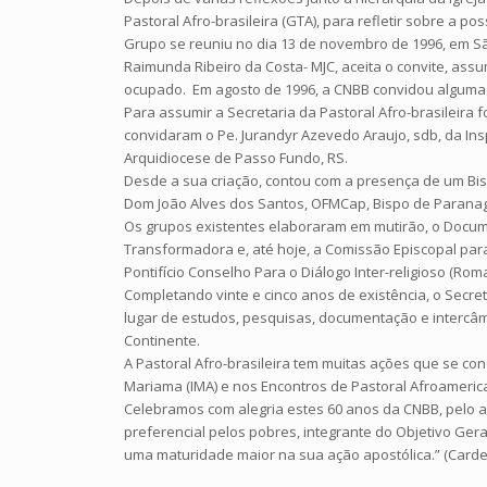
Pastoral Afro-brasileira (GTA), para refletir sobre a p
Grupo se reuniu no dia 13 de novembro de 1996, em São 
Raimunda Ribeiro da Costa- MJC, aceita o convite, ass
ocupado. Em agosto de 1996, a CNBB convidou algumas
Para assumir a Secretaria da Pastoral Afro-brasileira
convidaram o Pe. Jurandyr Azevedo Araujo, sdb, da Insp
Arquidiocese de Passo Fundo, RS.
Desde a sua criação, contou com a presença de um Bisp
Dom João Alves dos Santos, OFMCap, Bispo de Paranag
Os grupos existentes elaboraram em mutirão, o Documen
Transformadora e, até hoje, a Comissão Episcopal para
Pontifício Conselho Para o Diálogo Inter-religioso (Roma
Completando vinte e cinco anos de existência, o Secre
lugar de estudos, pesquisas, documentação e intercâm
Continente.
A Pastoral Afro-brasileira tem muitas ações que se co
Mariama (IMA) e nos Encontros de Pastoral Afroameric
Celebramos com alegria estes 60 anos da CNBB, pelo ap
preferencial pelos pobres, integrante do Objetivo Gera
uma maturidade maior na sua ação apostólica.” (Carde