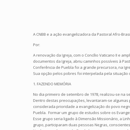
A CNBB e a ação evangelizadora da Pastoral Afro-Brasi
Por:
A renovação da Igreja, com o Concílio Vaticano II e am
documentos da Igreja, abriu caminhos possíveis à Pastor
Conferência de Puebla foi a grande precursora, na Igr
Sua opção pelos pobres foi interpelada pela situação 
1. FAZENDO MEMÓRIA
No dia primeiro de setembro de 1978, realizou-se na 
Dentro destas preocupações, levantaram-se algumas p
considerada prioridade a evangelização do povo negro 
Puebla. Formar um grupo de estudos sobre os Evangelh
Esse grupo seria ligado à Dimensão Missionário, a Lin
grupo, participaram duas pessoas Negras, conscientes