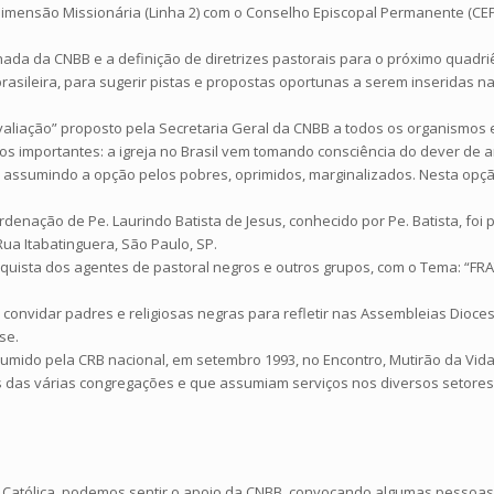
 Dimensão Missionária (Linha 2) com o Conselho Episcopal Permanente (CE
a da CNBB e a definição de diretrizes pastorais para o próximo quadriêni
rasileira, para sugerir pistas e propostas oportunas a serem inseridas na
avaliação” proposto pela Secretaria Geral da CNBB a todos os organismos 
os importantes: a igreja no Brasil vem tomando consciência do dever de an
m assumindo a opção pelos pobres, oprimidos, marginalizados. Nesta opçã
denação de Pe. Laurindo Batista de Jesus, conhecido por Pe. Batista, foi
Rua Itabatinguera, São Paulo, SP.
nquista dos agentes de pastoral negros e outros grupos, com o Tema: “
convidar padres e religiosas negras para refletir nas Assembleias Dioc
se.
umido pela CRB nacional, em setembro 1993, no Encontro, Mutirão da Vida
osos das várias congregações e que assumiam serviços nos diversos setores
reja Católica, podemos sentir o apoio da CNBB, convocando algumas pess