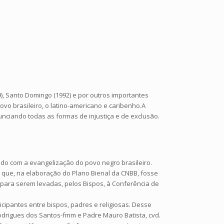
9), Santo Domingo (1992) e por outros importantes
povo brasileiro, o latino-americano e caribenho.A
unciando todas as formas de injustiça e de exclusão.
ado com a evangelização do povo negro brasileiro.
 que, na elaboração do Plano Bienal da CNBB, fosse
, para serem levadas, pelos Bispos, à Conferência de
cipantes entre bispos, padres e religiosas. Desse
odrigues dos Santos-fmm e Padre Mauro Batista, cvd.