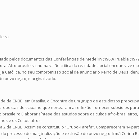
leira
pliado pelos documentos das Conferências de Medellín (1968), Puebla (197
al Afro-brasileira, numa visão crítica da realidade social em que vive o 
eja Católica, no seu compromisso social de anunciar o Reino de Deus, den
do povo negro, marginalizado.
sede da CNBB, em Brasília, o Encontro de um grupo de estudiosos preocup
ropostas de trabalho que nortearam a reflexão: fornecer subsídios para
brasileiro.Elaborar síntese dos estudos sobre os cultos afro-brasileiros
os e os Cultos afros.
ha 2 da CNBB. Assim se constituiu o “Grupo-Tarefa”. Compareceram 14 parti
 do processo de marginalização e exclusão do povo negro: Irmã Corina R