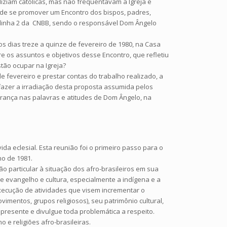
ziam católicas, mas não frequentavam a Igreja e
 de se promover um Encontro dos bispos, padres,
la linha 2 da CNBB, sendo o responsável Dom Ângelo
s dias treze a quinze de fevereiro de 1980, na Casa
e os assuntos e objetivos desse Encontro, que refletiu
stão ocupar na Igreja?
 fevereiro e prestar contas do trabalho realizado, a
fazer a irradiação desta proposta assumida pelos
urança nas palavras e atitudes de Dom Ângelo, na
da eclesial. Esta reunião foi o primeiro passo para o
ho de 1981.
 particular à situação dos afro-brasileiros em sua
e evangelho e cultura, especialmente a indígena e a
xecução de atividades que visem incrementar o
entos, grupos religiosos), seu patrimônio cultural,
apresente e divulgue toda problemática a respeito.
 e religiões afro-brasileiras.