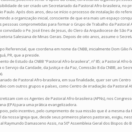
ossibilidade de ser criado um Secretariado da Pastoral Afro-brasileira, no
Paulo. Após dois anos, deu-se início o processo de instalação do referido
umindo a organização inicial, consciente de que era mais um espaço conq
 pessoas comprometidas para formar o Grupo de Trabalho da Pastoral Af
 foi convidado o Pe. José Enes de Jesus, do Clero da Arquidiocese de São
etoria Salesiana de Minas Gerais. Depois de oito anos, assume o Secretar
o Referencial, que coordena em nome da CNBB, inicialmente Dom Gilio Fel
uá, PR, que a preside.
to de Estudo da CNBB “Pastoral Afro-brasileira”, nº 85; a Pastoral Afro-
 o Serviço da Caridade, da Justiça e da Paz, Comissão 8 da CNBB, ao Sec
).
tariado de Pastoral Afro-brasileira, em sua finalidade, quer ser um Cent
bio com outros grupos e países, como Centro de irradiação da Pastoral A
ncretizam com os Agentes de Pastoral Afro-brasileira (APNs), nos Congres
ana (EPA) para uma prática evangelizadora.
oio, pelo incentivo, pelo cumprimento de sua missão que é a mesma da Pa
l da nossa Igreja que, desde seus primeiros planos pastorais, exigiu, nes
al Raymundo Damasceno Assis, na 50ª Assembleia Geral dos Bispos do Bras