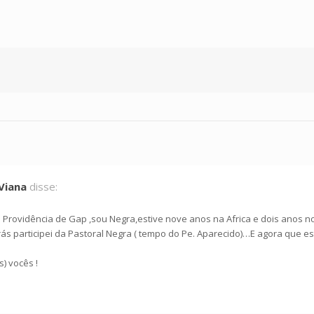
Viana
disse:
rovidência de Gap ,sou Negra,estive nove anos na Africa e dois anos no H
trás participei da Pastoral Negra ( tempo do Pe. Aparecido)…E agora que e
) vocês !