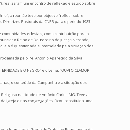
P), realizaram um encontro de reflexão e estudo sobre
o”, a reunião teve por objetivo “refletir sobre
s Diretrizes Pastorais da CNBB para o período 1983-
e comunidades eclesiais, como contribuição para a
unciar o Reino de Deus: reino de justiça, verdade,
o, ela é questionada e interpelada pela situação dos
 proclamada pelo Pe. Antônio Aparecido da Silva
FRATERNIDADE E O NEGRO” e o Lema: ”OUVI O CLAMOR
esanas, o conteúdo da Campanha e a situação dos
 Religiosa na cidade de Antônio Carlos-MG. Teve a
 da Igreja e nas congregações. Ficou constituída uma
oas que formaram o Grupo de Trabalho Permanente da