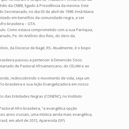
 prédio da CNBB, ligado à Presidência da mesma. Este
 Secretariado, no dia 03 de abril de 1998. Irmã Maria
uistado em benefício da comunidade negra, a ser
ro-brasileira – GTA.
 Paulo. Como estava comprometido com a sua Paróquia,
iado, Pe. Ari Antônio dos Reis, do clero da
icio, da Diocese de Bagé, RS. Atualmente, é o bispo
brasileira passou a pertencer à Dimensão Sócio
retariado de Pastoral Afroamericano, do CELAM e ao
ro onde, redescobrindo o movimento de vida, seja um
fro-brasileira e sua Ação Evangelizadora em nosso
sos das Entidades Negras (CONENC), no Instituto
storal Afro-brasileira, “a evangélica opção
ses anos cruciais, uma mística ainda mais evangélica,
il, em abril de 2012, Aparecida (SP).