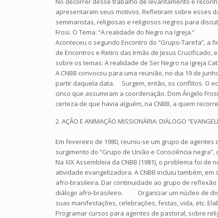
No decorrer desse trabalho de levantamento e reconhe
apresentaram seus motivos. Refletiram sobre esses da
seminaristas, religiosas e religiosos negros para dis
Frosi. O Tema: “A realidade do Negro na Igreja.”
Aconteceu o segundo Encontro do “Grupo-Tarefa”, a fim
de Encontros e Retiro das Irmãs de Jesus Crucificado,
sobre os temas: A realidade de Ser Negro na Igreja Cat
A CNBB convocou para uma reunião, no dia 19 de junho 
partir daquela data. Surgem, então, os conflitos. O 
cinco que assumiram a coordenação. Dom Ângelo Frosi, 
certeza de que havia alguém, na CNBB, a quem recorre
2. AÇÃO E ANIMAÇÃO MISSIONÁRIA: DIÁLOGO “EVANGEL
Em fevereiro de 1980, reuniu-se um grupo de agentes de
surgimento do “Grupo de União e Consciência negra”, cr
Na XIX Assembleia da CNBB (1981), o problema foi de 
atividade evangelizadora. A CNBB incluiu também, em s
afro-brasileira. Dar continuidade ao grupo de reflex
diálogo afro-brasileiro. Organizar um núcleo de docu
suas manifestações, celebrações, festas, vida, etc. E
Programar cursos para agentes de pastoral, sobre relig