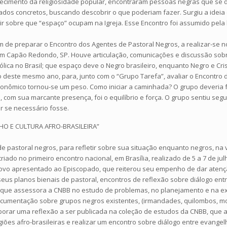
cimento da religiosidade popular, encontraram pessoas negras que se di
dos concretos, buscando descobrir o que poderiam fazer. Surgiu a ideia
cutir sobre que “espaço” ocupam na Igreja. Esse Encontro foi assumido pe
 de preparar o Encontro dos Agentes de Pastoral Negros, a realizar-se no
 em Capão Redondo, SP. Houve articulação, comunicações e discussão sobr
ólica no Brasil; que espaço deve o Negro brasileiro, enquanto Negro e Cri
deste mesmo ano, para, junto com o “Grupo Tarefa”, avaliar o Encontro de
econômico tornou-se um peso. Como iniciar a caminhada? O grupo deveria 
com sua marcante presença, foi o equilíbrio e força. O grupo sentiu seg
r se necessário fosse.
HO E CULTURA AFRO-BRASILEIRA”
 pastoral negros, para refletir sobre sua situação enquanto negros, na vi
iado no primeiro encontro nacional, em Brasília, realizado de 5 a 7 de jul
novo apresentado ao Episcopado, que reiterou seu empenho de dar atenção
eus planos bienais de pastoral, encontros de reflexão sobre diálogo entr
ão que assessora a CNBB no estudo de problemas, no planejamento e na e
mentação sobre grupos negros existentes, (irmandades, quilombos, movim
laborar uma reflexão a ser publicada na coleção de estudos da CNBB, que 
iões afro-brasileiras e realizar um encontro sobre diálogo entre evangelho