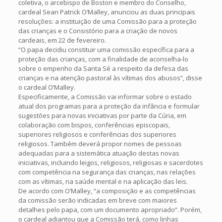
coletiva, o arcebispo de Boston e membro do Conselho,
cardeal Sean Patrick O’Malley, anunciou as duas principais
resoluções: a instituição de uma Comissão para a proteção
das crianças e o Consistório para a criação de novos
cardeais, em 22 de fevereiro.
“O papa decidiu constituir uma comissão específica para a
proteção das crianças, com a finalidade de aconselha-lo
sobre o empenho da Santa Sé a respeito da defesa das
crianças e na atenção pastoral às vítimas dos abusos”, disse
o cardeal O’Malley.
Especificamente, a Comissão vai informar sobre o estado
atual dos programas para a proteção da infância e formular
sugestões para novas iniciativas por parte da Cúria, em
colaboração com bispos, conferências episcopais,
superiores religiosos e conferências dos superiores
religiosos. Também deverá propor nomes de pessoas
adequadas para a sistemática atuação destas novas
iniciativas, incluindo leigos, religiosos, religiosas e sacerdotes
com competência na segurança das crianças, nas relações
com as vítimas, na saúde mental e na aplicação das leis.
De acordo com O’Malley, “a composição e as competências
da comissão serão indicadas em breve com maiores
detalhes pelo papa, com um documento apropriado”. Porém,
o cardeal adiantou que a Comissão terá, como linhas