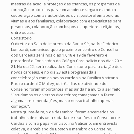
mestras de ação, a proteção das crianças, os programas de
formação, protocolos para um ambiente seguro e ainda a
cooperação com as autoridades civis, pastoral em apoio às
vítimas e aos familiares, colaboração com especialistas para
pesquisas, colaboração com bispos e superiores religiosos,
entre outras.
Consistório
O diretor da Sala de Imprensa da Santa Sé, padre Federico
Lombardi, comunicou que o próximo encontro do Conselho
dos Cardeais será nos dias 17, 18 e 19 de fevereiro e
precederá o Consistório do Colégio Cardinalício nos dias 20 e
21. No dia 22, será realizado o Consistório para a criação dos
novos cardeais, e no dia 23 está programada a
concelebração com os novos cardeais na Basílica Vaticana.
Para o cardeal O’Malley, os três dias de atividade do
Conselho foram importantes, mas ainda há muito a ser feito.
“Estudamos os diversos dicastérios; começamos a fazer
algumas recomendações, mas o nosso trabalho apenas
começou”.
Nesta quinta-feira, 5 de dezembro, foram encerrados os
trabalhos de mais uma rodada de reuniões do Conselho de
Cardeais com o papa Francisco, no Vaticano. Em entrevista
coletiva, o arcebispo de Boston e membro do Conselho,