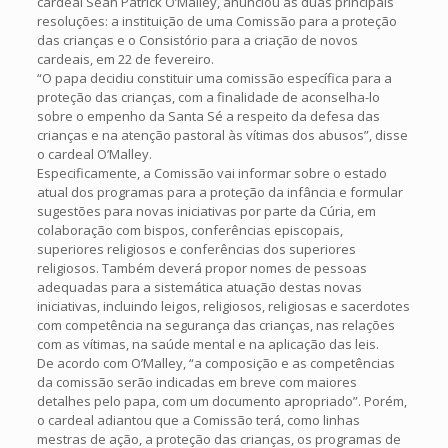
cardeal Sean Patrick O’Malley, anunciou as duas principais
resoluções: a instituição de uma Comissão para a proteção
das crianças e o Consistório para a criação de novos
cardeais, em 22 de fevereiro.
“O papa decidiu constituir uma comissão específica para a
proteção das crianças, com a finalidade de aconselha-lo
sobre o empenho da Santa Sé a respeito da defesa das
crianças e na atenção pastoral às vítimas dos abusos”, disse
o cardeal O’Malley.
Especificamente, a Comissão vai informar sobre o estado
atual dos programas para a proteção da infância e formular
sugestões para novas iniciativas por parte da Cúria, em
colaboração com bispos, conferências episcopais,
superiores religiosos e conferências dos superiores
religiosos. Também deverá propor nomes de pessoas
adequadas para a sistemática atuação destas novas
iniciativas, incluindo leigos, religiosos, religiosas e sacerdotes
com competência na segurança das crianças, nas relações
com as vítimas, na saúde mental e na aplicação das leis.
De acordo com O’Malley, “a composição e as competências
da comissão serão indicadas em breve com maiores
detalhes pelo papa, com um documento apropriado”. Porém,
o cardeal adiantou que a Comissão terá, como linhas
mestras de ação, a proteção das crianças, os programas de