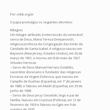
Por: cnbb.org.br
O papa promulgou os seguintes decretos:
Milagres
Um milagre atribuído à intercessão da venerável
serva de Deus, Maria Teresa Demjanovich,
religiosa professa da Congregação das Irmãs da
Caridade de Santa Isabel. A religiosa nasceu em
Bayonne (New Jersey, Estados Unidos), em 26 de
março de 1901, e morreu em 8 de maio de 1927.
Virtudes heroicas
– Servo de Deus Manuel Herranz Establés,
sacerdote diocesano e fundador das religiosas
Escravas da Virgem Dolorosa, que nasceu em
Campillo de Dueñas (Espanha), em 1º de janeiro
de 1880, e faleceu em Madri (Espanha), em 29 de
junho de 1968.
– Servo de Deus Jerzy Ciesielski, leigo e pai de
família. Nasceu em Cracóvia (Polônia), em 12 de
fevereiro de 1929 e faleceu no Egito em 9 de
outubro de 1970.