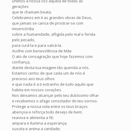
unimos a nossa voz àquela de todas as
gerações
que te chamam beata.
Celebramos em ti as grandes obras de Deus,
que jamais se cansa de prostrar-se com
misericórdia
sobre a humanidade, afligida pelo mal e ferida
pelo pecado,
para curá-la e para salvá-la.
Acolhe com benevolência de Mãe
O ato de consagração que hoje fazemos com
confiança,
diante desta tua imagem tão querida a nós.
Estamos certos de que cada um de nós é
precioso aos teus olhos
e que nada é a ti estranho de tudo aquilo que
habita em nossos corações.
Nos deixamos alcançar pelo teu dulcíssimo olhar
e recebemos o afago consolador do teu sorriso.
Protege a nossa vida entre os teus braços:
abençoa e reforça todo desejo de bem;
reaviva e alimenta a fé;
ampara e ilumina a esperança;
suscita e anima a caridade;