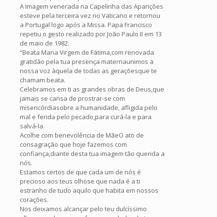
A Imagem venerada na Capelinha das Aparições
esteve pela terceira vez no Vaticano e retornou
a Portugal logo após a Missa. Papa Francisco
repetiu o gesto realizado por João Paulo II em 13
de maio de 1982.
“Beata Maria Virgem de Fátima,com renovada
gratidão pela tua presença maternaunimos a
nossa voz àquela de todas as geraçõesque te
chamam beata.
Celebramos em ti as grandes obras de Deus,que
jamais se cansa de prostrar-se com
misericórdiasobre a humanidade, afligida pelo
mal e ferida pelo pecado,para curá-la e para
salvá-la.
Acolhe com benevolência de MãeO ato de
consagração que hoje fazemos com
confiança,diante desta tua imagem tão querida a
nós.
Estamos certos de que cada um de nós é
precioso aos teus olhose que nada é a ti
estranho de tudo aquilo que habita em nossos
corações.
Nos deixamos alcançar pelo teu dulcíssimo