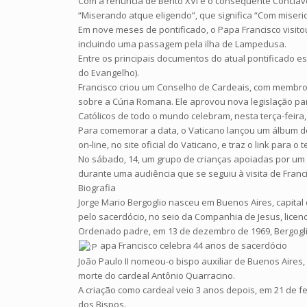
Com a renúncia de Bento XVI e o consequente Conclave
“Miserando atque eligendo”, que significa “Com miseric
Em nove meses de pontificado, o Papa Francisco visitou 
incluindo uma passagem pela ilha de Lampedusa.
Entre os principais documentos do atual pontificado estã
do Evangelho).
Francisco criou um Conselho de Cardeais, com membros
sobre a Cúria Romana. Ele aprovou nova legislação par
Católicos de todo o mundo celebram, nesta terça-feira,
Para comemorar a data, o Vaticano lançou um álbum de 
on-line, no site oficial do Vaticano, e traz o link para o 
No sábado, 14, um grupo de crianças apoiadas por um 
durante uma audiência que se seguiu à visita de Francis
Biografia
Jorge Mario Bergoglio nasceu em Buenos Aires, capital 
pelo sacerdócio, no seio da Companhia de Jesus, licenc
Ordenado padre, em 13 de dezembro de 1969, Bergoglio 
apa Francisco celebra 44 anos de sacerdócio
João Paulo II nomeou-o bispo auxiliar de Buenos Aires
morte do cardeal Antônio Quarracino.
A criação como cardeal veio 3 anos depois, em 21 de f
dos Bispos.