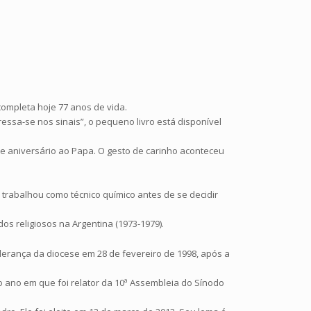
 completa hoje 77 anos de vida.
essa-se nos sinais”, o pequeno livro está disponível
e aniversário ao Papa. O gesto de carinho aconteceu
e trabalhou como técnico químico antes de se decidir
os religiosos na Argentina (1973-1979).
derança da diocese em 28 de fevereiro de 1998, após a
o ano em que foi relator da 10ª Assembleia do Sínodo