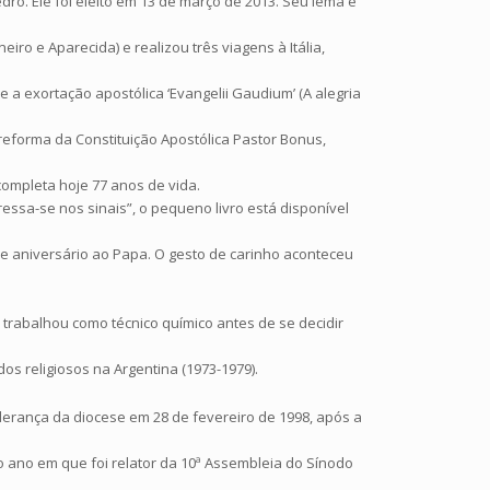
o. Ele foi eleito em 13 de março de 2013. Seu lema é
iro e Aparecida) e realizou três viagens à Itália,
 e a exortação apostólica ‘Evangelii Gaudium’ (A alegria
eforma da Constituição Apostólica Pastor Bonus,
 completa hoje 77 anos de vida.
essa-se nos sinais”, o pequeno livro está disponível
e aniversário ao Papa. O gesto de carinho aconteceu
e trabalhou como técnico químico antes de se decidir
os religiosos na Argentina (1973-1979).
derança da diocese em 28 de fevereiro de 1998, após a
o ano em que foi relator da 10ª Assembleia do Sínodo