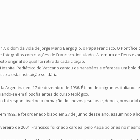
 17, o dom da vida de Jorge Mario Bergoglio, o Papa Francisco. O Pontífice
fotografias com citações de Francisco. Intitulado “A ternura de Deus expr
texto original do qual foi retirada cada citação.
Hospital Pediátrico do Vaticano cantou os parabéns e ofereceu um bolo d
co a esta instituição solidária.
da Argentina, em 17 de dezembro de 1936. É filho de imigrantes italianos 
iando-se em filosofia antes do curso teológico.
foi responsável pela formação dos novos jesuítas e, depois, provincial d
, em 1992, e foi ordenado bispo em 27 de junho desse ano, assumindo a li
evereiro de 2001. Francisco foi criado cardeal pelo Papa polonês no mesm