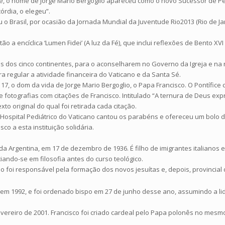
, o nome de Jorge Mario Bergoglio apareceu como o novo Sucessor de Pedr
órdia, o elegeu”.
o Brasil, por ocasião da Jornada Mundial da Juventude Rio2013 (Rio de Jane
o a encíclica ‘Lumen Fidei’ (A luz da Fé), que inclui reflexões de Bento XVI
 dos cinco continentes, para o aconselharem no Governo da Igreja e na r
a regular a atividade financeira do Vaticano e da Santa Sé.
 17, o dom da vida de Jorge Mario Bergoglio, o Papa Francisco. O Pontífice
fotografias com citações de Francisco. Intitulado “A ternura de Deus expr
texto original do qual foi retirada cada citação.
Hospital Pediátrico do Vaticano cantou os parabéns e ofereceu um bolo d
co a esta instituição solidária.
da Argentina, em 17 de dezembro de 1936. É filho de imigrantes italianos 
iando-se em filosofia antes do curso teológico.
foi responsável pela formação dos novos jesuítas e, depois, provincial d
, em 1992, e foi ordenado bispo em 27 de junho desse ano, assumindo a li
evereiro de 2001. Francisco foi criado cardeal pelo Papa polonês no mesm