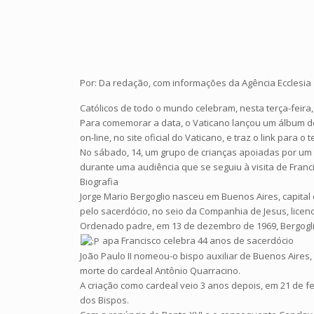
Por: Da redação, com informações da Agência Ecclesia
Católicos de todo o mundo celebram, nesta terça-feira,
Para comemorar a data, o Vaticano lançou um álbum de 
on-line, no site oficial do Vaticano, e traz o link para o 
No sábado, 14, um grupo de crianças apoiadas por um 
durante uma audiência que se seguiu à visita de Francis
Biografia
Jorge Mario Bergoglio nasceu em Buenos Aires, capital 
pelo sacerdócio, no seio da Companhia de Jesus, licenc
Ordenado padre, em 13 de dezembro de 1969, Bergoglio 
apa Francisco celebra 44 anos de sacerdócio
João Paulo II nomeou-o bispo auxiliar de Buenos Aires
morte do cardeal Antônio Quarracino.
A criação como cardeal veio 3 anos depois, em 21 de f
dos Bispos.