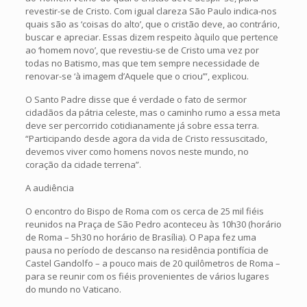
revestir-se de Cristo. Com igual clareza São Paulo indica-nos
quais são as ‘coisas do alto’, que o cristão deve, ao contrário,
buscar e apreciar. Essas dizem respeito àquilo que pertence
ao ‘homem novo’, que revestiu-se de Cristo uma vez por
todas no Batismo, mas que tem sempre necessidade de
renovar-se ‘à imagem d’Aquele que o criou’”, explicou.
O Santo Padre disse que é verdade o fato de sermor
cidadãos da pátria celeste, mas o caminho rumo a essa meta
deve ser percorrido cotidianamente já sobre essa terra.
“Participando desde agora da vida de Cristo ressuscitado,
devemos viver como homens novos neste mundo, no
coração da cidade terrena”.
A audiência
O encontro do Bispo de Roma com os cerca de 25 mil fiéis
reunidos na Praça de São Pedro aconteceu às 10h30 (horário
de Roma – 5h30 no horário de Brasília). O Papa fez uma
pausa no período de descanso na residência pontifícia de
Castel Gandolfo – a pouco mais de 20 quilômetros de Roma –
para se reunir com os fiéis provenientes de vários lugares
do mundo no Vaticano.