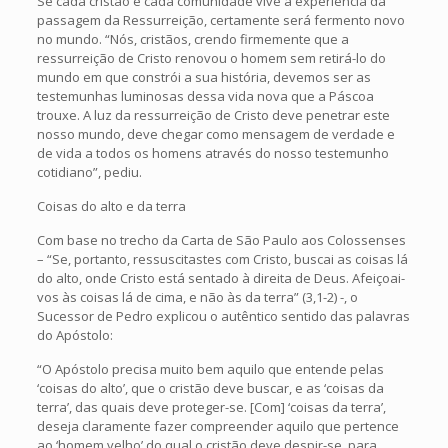
Se cada cristão e cada comunidade vive a experiência da
passagem da Ressurreição, certamente será fermento novo
no mundo. “Nós, cristãos, crendo firmemente que a
ressurreição de Cristo renovou o homem sem retirá-lo do
mundo em que constrói a sua história, devemos ser as
testemunhas luminosas dessa vida nova que a Páscoa
trouxe. A luz da ressurreição de Cristo deve penetrar este
nosso mundo, deve chegar como mensagem de verdade e
de vida a todos os homens através do nosso testemunho
cotidiano”, pediu.
Coisas do alto e da terra
Com base no trecho da Carta de São Paulo aos Colossenses
– “Se, portanto, ressuscitastes com Cristo, buscai as coisas lá
do alto, onde Cristo está sentado à direita de Deus. Afeiçoai-
vos às coisas lá de cima, e não às da terra” (3,1-2) -, o
Sucessor de Pedro explicou o autêntico sentido das palavras
do Apóstolo:
“O Apóstolo precisa muito bem aquilo que entende pelas
‘coisas do alto’, que o cristão deve buscar, e as ‘coisas da
terra’, das quais deve proteger-se. [Com] ‘coisas da terra’,
deseja claramente fazer compreender aquilo que pertence
ao ‘homem velho’ do qual o cristão deve despir-se, para