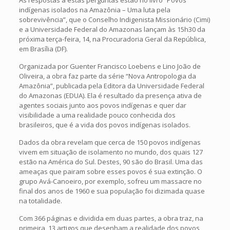
As respostas a estas perguntas estão no livro “Povos
indígenas isolados na Amazônia – Uma luta pela
sobrevivência”, que o Conselho Indigenista Missionário (Cimi)
e a Universidade Federal do Amazonas lançam às 15h30 da
próxima terça-feira, 14, na Procuradoria Geral da República,
em Brasília (DF).
Organizada por Guenter Francisco Loebens e Lino João de
Oliveira, a obra faz parte da série “Nova Antropologia da
Amazônia”, publicada pela Editora da Universidade Federal
do Amazonas (EDUA). Ela é resultado da presença ativa de
agentes sociais junto aos povos indígenas e quer dar
visibilidade a uma realidade pouco conhecida dos
brasileiros, que é a vida dos povos indígenas isolados.
Dados da obra revelam que cerca de 150 povos indígenas
vivem em situação de isolamento no mundo, dos quais 127
estão na América do Sul. Destes, 90 são do Brasil. Uma das
ameaças que pairam sobre esses povos é sua extinção. O
grupo Avá-Canoeiro, por exemplo, sofreu um massacre no
final dos anos de 1960 e sua população foi dizimada quase
na totalidade.
Com 366 páginas e dividida em duas partes, a obra traz, na
primeira, 13 artigos que desenham a realidade dos povos