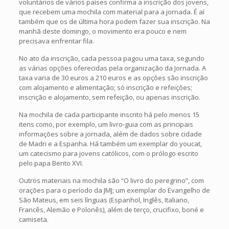
voluntários de vários países confirma a inscrição dos jovens,
que recebem uma mochila com material para a jornada. É aí
também que os de última hora podem fazer sua inscrição. Na
manhã deste domingo, o movimento era pouco e nem
precisava enfrentar fila.
No ato da inscrição, cada pessoa pagou uma taxa, segundo
as várias opções oferecidas pela organização da Jornada. A
taxa varia de 30 euros a 210 euros e as opções são inscrição
com alojamento e alimentação; só inscrição e refeições;
inscrição e alojamento, sem refeição, ou apenas inscrição.
Na mochila de cada participante inscrito há pelo menos 15
itens como, por exemplo, um livro-guia com as principais
informações sobre a jornada, além de dados sobre cidade
de Madri e a Espanha. Há também um exemplar do youcat,
um catecismo para jovens católicos, com o prólogo escrito
pelo papa Bento XVI.
Outros materiais na mochila são “O livro do peregrino”, com
orações para o período da JMJ; um exemplar do Evangelho de
São Mateus, em seis línguas (Espanhol, Inglês, Italiano,
Francês, Alemão e Polonês), além de terço, crucifixo, boné e
camiseta.