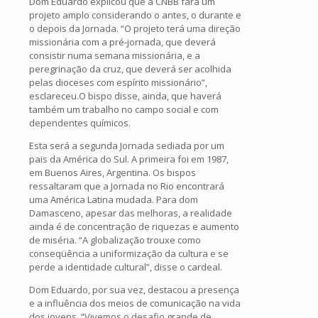
Dom Eduardo explicou que a CNBB fará um
projeto amplo considerando o antes, o durante e
o depois da Jornada. “O projeto terá uma direção
missionária com a pré-jornada, que deverá
consistir numa semana missionária, e a
peregrinação da cruz, que deverá ser acolhida
pelas dioceses com espírito missionário”,
esclareceu.O bispo disse, ainda, que haverá
também um trabalho no campo social e com
dependentes químicos.
Esta será a segunda Jornada sediada por um
pais da América do Sul. A primeira foi em 1987,
em Buenos Aires, Argentina. Os bispos
ressaltaram que a Jornada no Rio encontrará
uma América Latina mudada. Para dom
Damasceno, apesar das melhoras, a realidade
ainda é de concentração de riquezas e aumento
de miséria. “A globalização trouxe como
conseqüência a uniformização da cultura e se
perde a identidade cultural”, disse o cardeal.
Dom Eduardo, por sua vez, destacou a presença
e a influência dos meios de comunicação na vida
dos jovens. “Vivemos o desafio grande de