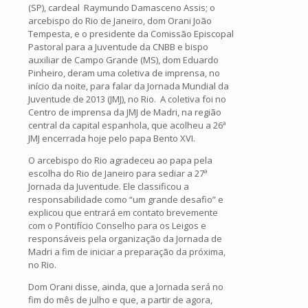
(SP), cardeal Raymundo Damasceno Assis; o
arcebispo do Rio de Janeiro, dom Orani João
Tempesta, e o presidente da Comissão Episcopal
Pastoral para a Juventude da CNBB e bispo
auxiliar de Campo Grande (MS), dom Eduardo
Pinheiro, deram uma coletiva de imprensa, no
início da noite, para falar da Jornada Mundial da
Juventude de 2013 (JMJ), no Rio. A coletiva foi no
Centro de imprensa da JMJ de Madri, na região
central da capital espanhola, que acolheu a 26ª
JMJ encerrada hoje pelo papa Bento XVI.
O arcebispo do Rio agradeceu ao papa pela
escolha do Rio de Janeiro para sediar a 27ª
Jornada da Juventude. Ele classificou a
responsabilidade como “um grande desafio” e
explicou que entrará em contato brevemente
com o Pontifício Conselho para os Leigos e
responsáveis pela organização da Jornada de
Madri a fim de iniciar a preparação da próxima,
no Rio.
Dom Orani disse, ainda, que a Jornada será no
fim do mês de julho e que, a partir de agora,