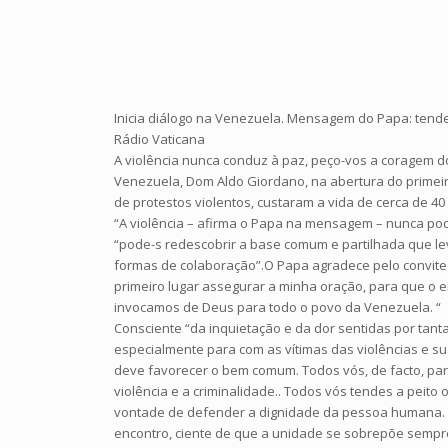
Inicia diálogo na Venezuela. Mensagem do Papa: tend
Rádio Vaticana
A violência nunca conduz à paz, peço-vos a coragem d
Venezuela, Dom Aldo Giordano, na abertura do primeir
de protestos violentos, custaram a vida de cerca de 4
“A violência – afirma o Papa na mensagem – nunca pode
“pode-s redescobrir a base comum e partilhada que le
formas de colaboração”.O Papa agradece pelo convite d
primeiro lugar assegurar a minha oração, para que o e
invocamos de Deus para todo o povo da Venezuela. “
Consciente “da inquietação e da dor sentidas por tan
especialmente para com as vítimas das violências e su
deve favorecer o bem comum. Todos vós, de facto, par
violência e a criminalidade.. Todos vós tendes a peit
vontade de defender a dignidade da pessoa humana. P
encontro, ciente de que a unidade se sobrepõe sempre 