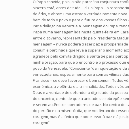
O Papa convida, pois, a não parar “na conjuntura conf
sincero está, antes de tudo – diz o Papa – o reconheci
do ódio, e abrem uma estrada verdadeiramente nova. Tr
bem de todo o povo e para o futuro dos vossos filhos 
Inicia diálogo na Venezuela. Mensagem do Papa: tende
Papa numa mensagem lida nesta quinta-feira em Caraca
entre o governo, representado pelo Presidente Maduro 
mensagem – nunca poderá trazer paz e prosperidade a 
comum e partilhada que leva a superar o momento act
agradece pelo convite dirigido à Santa Sé para partic
minha oração, para que o encontro e o processo que e
povo da Venezuela. “Consciente “da inquietação e da 
venezuelanos, especialmente para com as vítimas das 
Francisco – se deve favorecer o bem comum. Todos vós
económica, a violência e a criminalidade.. Todos vós 
Deus e a vontade de defender a dignidade da pessoa 
do encontro, ciente de que a unidade se sobrepõe semp
e serem autênticos operadores de paz. No centro de ca
do perdão e da misericórdia, que nos livram do ressen
coragem, mas é a única que pode levar à paz e à justiç
coragem”.