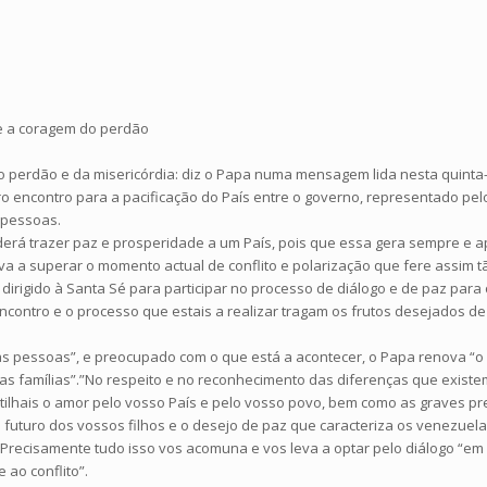
e a coragem do perdão
o perdão e da misericórdia: diz o Papa numa mensagem lida nesta quinta-
o encontro para a pacificação do País entre o governo, representado pel
0 pessoas.
rá trazer paz e prosperidade a um País, pois que essa gera sempre e ape
va a superar o momento actual de conflito e polarização que fere assim
irigido à Santa Sé para participar no processo de diálogo e de paz para
ncontro e o processo que estais a realizar tragam os frutos desejados de
tas pessoas”, e preocupado com o que está a acontecer, o Papa renova “
as famílias”.”No respeito e no reconhecimento das diferenças que existem
tilhais o amor pelo vosso País e pelo vosso povo, bem como as graves p
o o futuro dos vossos filhos e o desejo de paz que caracteriza os venez
recisamente tudo isso vos acomuna e vos leva a optar pelo diálogo “em 
ao conflito”.