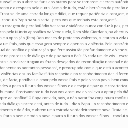
lituosa”, mas a abrir-se “uns aos outros para se tornarem e serem autênt
mento e o respeito pelo outro. Acima de tudo, está o heroísmo do perdão 
ata-se de uma estrada longa e difícil, que requer paciência e coragem, ma
– conclui o Papa na sua carta -.peço-vos que tenhais esta coragem”.
 a coragem do perdãoRádio Vaticana A violência nunca conduz à paz, peç
s pelo Núncio apostólico na Venezuela, Dom Aldo Giordano, na abertura 
e a oposição (foto). Dois meses de protestos violentos, custaram a vida 
um País, pois que essa gera sempre e apenas a violência. Pelo contrário
ual de conflito e polarização que fere assim tão profundamente a Venez
ipar no processo de diálogo e de paz para o País: “A cada um de vós – esc
stais a realizar tragam os frutos desejados de reconciliação nacional e
dor sentidas por tantas pessoas”, e preocupado com o que está a acontec
violências e suas famílias”.”No respeito e no reconhecimento das difere
, de facto, partilhais o amor pelo vosso País e pelo vosso povo, bem co
tendes a peito o futuro dos vossos filhos e o desejo de paz que caracte
humana. Precisamente tudo isso vos acomuna e vos leva a optar pelo diá
re ao conflito”.O Papa convida, pois, a não parar “na conjuntura conflit
da diálogo sincero está, antes de tudo – diz o Papa – o reconhecimento e
timento e do ódio, e abrem uma estrada verdadeiramente nova. Trata-se d
a. Para o bem de todo o povo e para o futuro dos vossos filhos – conclui 