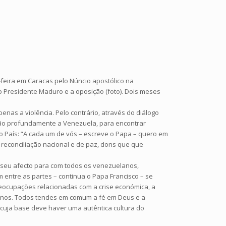
feira em Caracas pelo Núncio apostólico na
o Presidente Maduro e a oposição (foto). Dois meses
nas a violência. Pelo contrário, através do diálogo
 tão profundamente a Venezuela, para encontrar
 o País: “A cada um de vós – escreve o Papa – quero em
 reconciliação nacional e de paz, dons que que
o seu afecto para com todos os venezuelanos,
 entre as partes – continua o Papa Francisco – se
reocupações relacionadas com a crise económica, a
uelanos. Todos tendes em comum a fé em Deus e a
cuja base deve haver uma autêntica cultura do