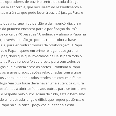
icos operadores de paz. No centro de cada diálogo
e da misericórdia, que nos livram do ressentimento e
s é a única que pode levar à paz e à justiça. Para o
o-vos a coragem do perdão e da misericórdia: diz o
do primeiro encontro para a pacificação do País
de cerca de 40 pessoas.”A violência – afirma o Papa na
, através do diálogo “pode-s redescobrir a base
uela, para encontrar formas de colaboração”.O Papa
reve o Papa – quero em primeiro lugar assegurar a
 de paz, dons que que invocamos de Deus para todo o
er, o Papa renova “o seu afecto para com todos os
nças que existem entre as partes – continua o Papa
mo as graves preocupações relacionadas com a crise
riza os venezuelanos. Todos tendes em comum a fé em
logo “em cuja base deve haver uma autêntica cultura
uosa”, mas a abrir-se “uns aos outros para se tornarem
 o respeito pelo outro. Acima de tudo, está o heroísmo
e uma estrada longa e difícil, que requer paciência e
o Papa na sua carta -.peço-vos que tenhais esta