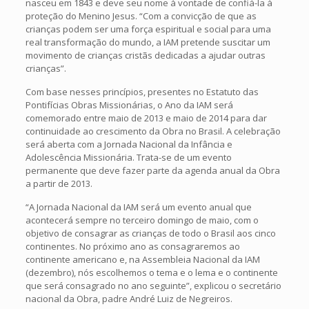
nasceu em 1843 e deve seu nome à vontade de confiá-la à
proteção do Menino Jesus. “Com a convicção de que as
crianças podem ser uma força espiritual e social para uma
real transformação do mundo, a IAM pretende suscitar um
movimento de crianças cristãs dedicadas a ajudar outras
crianças”.
Com base nesses princípios, presentes no Estatuto das
Pontifícias Obras Missionárias, o Ano da IAM será
comemorado entre maio de 2013 e maio de 2014 para dar
continuidade ao crescimento da Obra no Brasil. A celebração
será aberta com a Jornada Nacional da Infância e
Adolescência Missionária. Trata-se de um evento
permanente que deve fazer parte da agenda anual da Obra
a partir de 2013.
“A Jornada Nacional da IAM será um evento anual que
acontecerá sempre no terceiro domingo de maio, com o
objetivo de consagrar as crianças de todo o Brasil aos cinco
continentes. No próximo ano as consagraremos ao
continente americano e, na Assembleia Nacional da IAM
(dezembro), nós escolhemos o tema e o lema e o continente
que será consagrado no ano seguinte”, explicou o secretário
nacional da Obra, padre André Luiz de Negreiros.