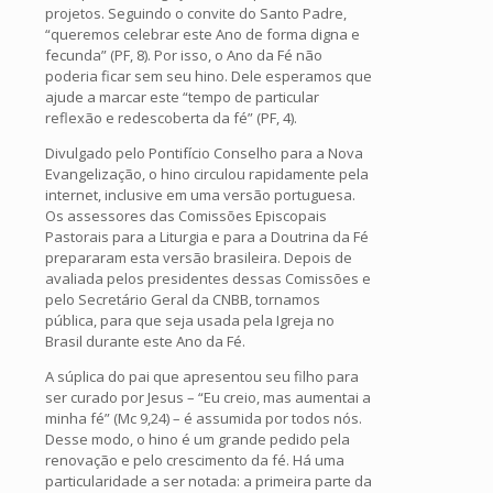
projetos. Seguindo o convite do Santo Padre,
“queremos celebrar este Ano de forma digna e
fecunda” (PF, 8). Por isso, o Ano da Fé não
poderia ficar sem seu hino. Dele esperamos que
ajude a marcar este “tempo de particular
reflexão e redescoberta da fé” (PF, 4).
Divulgado pelo Pontifício Conselho para a Nova
Evangelização, o hino circulou rapidamente pela
internet, inclusive em uma versão portuguesa.
Os assessores das Comissões Episcopais
Pastorais para a Liturgia e para a Doutrina da Fé
prepararam esta versão brasileira. Depois de
avaliada pelos presidentes dessas Comissões e
pelo Secretário Geral da CNBB, tornamos
pública, para que seja usada pela Igreja no
Brasil durante este Ano da Fé.
A súplica do pai que apresentou seu filho para
ser curado por Jesus – “Eu creio, mas aumentai a
minha fé” (Mc 9,24) – é assumida por todos nós.
Desse modo, o hino é um grande pedido pela
renovação e pelo crescimento da fé. Há uma
particularidade a ser notada: a primeira parte da