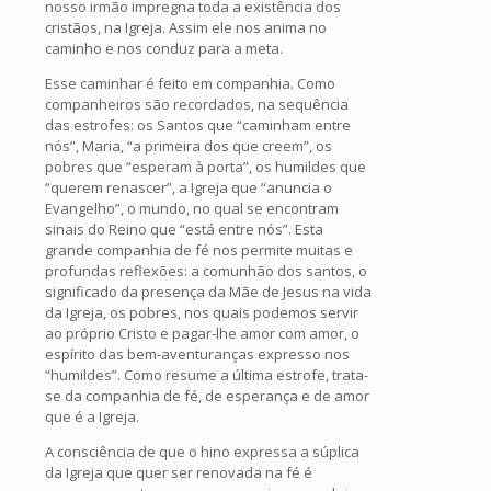
nosso irmão impregna toda a existência dos
cristãos, na Igreja. Assim ele nos anima no
caminho e nos conduz para a meta.
Esse caminhar é feito em companhia. Como
companheiros são recordados, na sequência
das estrofes: os Santos que “caminham entre
nós”, Maria, “a primeira dos que creem”, os
pobres que “esperam à porta”, os humildes que
“querem renascer”, a Igreja que “anuncia o
Evangelho”, o mundo, no qual se encontram
sinais do Reino que “está entre nós”. Esta
grande companhia de fé nos permite muitas e
profundas reflexões: a comunhão dos santos, o
significado da presença da Mãe de Jesus na vida
da Igreja, os pobres, nos quais podemos servir
ao próprio Cristo e pagar-lhe amor com amor, o
espírito das bem-aventuranças expresso nos
“humildes”. Como resume a última estrofe, trata-
se da companhia de fé, de esperança e de amor
que é a Igreja.
A consciência de que o hino expressa a súplica
da Igreja que quer ser renovada na fé é