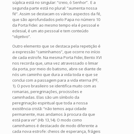
súplica está no singular: “creio, ó Senhor”. E a
segunda parte está no plural: “aumenta nossa
fé”. Assim se destacam os vários aspectos da fé,
que são aprofundados pelo Papa no número 10
da Porta Fidei: ao mesmo tempo ela é pessoal e
eclesial, é um ato pessoal e tem conteúdo
“objetivo”.
Outro elemento que se destaca pela repetição é
a expressão “caminhamos”, que ocorre no início
de cada estrofe. Na mesma Porta Fidei, Bento XVI
nos recorda que, uma vez atravessado o limiar
da porta, por meio do batismo, abre-se diante de
nós um caminho que dura a vida toda e que se
conclui com a passagem para a vida eterna (PF,
1). O povo brasileiro se identifica muito com as
romarias, peregrinações, procissões e
caminhadas. Elas são um símbolo da
peregrinação espiritual que toda a nossa
existência cristã: “não temos aqui cidade
permanente, mas andamos à procura da que
está para vir” (Hb 13,14). O modo como
caminhamos é destacado de modo diferente a
cada nova estrofe: cheios de esperança, frágeis