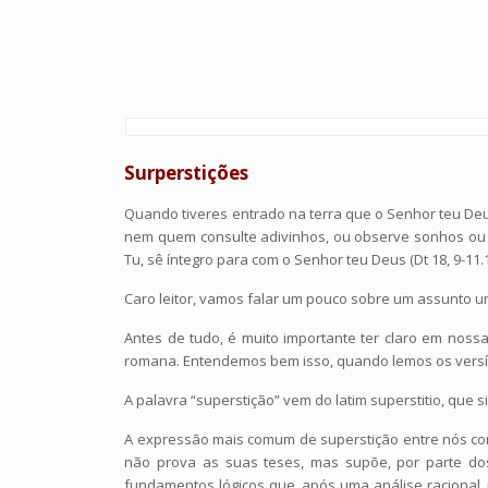
Surperstições
Quando tiveres entrado na terra que o Senhor teu Deus
nem quem consulte adivinhos, ou observe sonhos ou a
Tu, sê íntegro para com o Senhor teu Deus (Dt 18, 9-11.
Caro leitor, vamos falar um pouco sobre um assunto u
Antes de tudo, é muito importante ter claro em noss
romana. Entendemos bem isso, quando lemos os versíc
A palavra “superstição” vem do latim superstitio, que
A expressão mais comum de superstição entre nós cons
não prova as suas teses, mas supõe, por parte dos
fundamentos lógicos que, após uma análise racional,