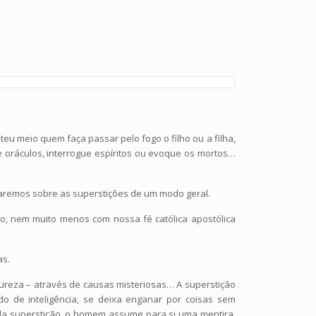
eu meio quem faça passar pelo fogo o filho ou a filha,
 oráculos, interrogue espíritos ou evoque os mortos…
laremos sobre as superstições de um modo geral.
mo, nem muito menos com nossa fé católica apostólica
as.
tureza – através de causas misteriosas… A superstição
o de inteligência, se deixa enganar por coisas sem
 da superstição, o homem assume para si uma mentira,