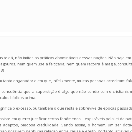
 te dá, não imites as práticas abomináveis dessas nações. Não haja em t
gouros, nem quem use a feitiçaria; nem quem recorra à magia, consulte
13)
m tanto enganador e em que, infelizmente, muitas pessoas acreditam: fa
a consciência que a superstição é algo que não condiz com o cristianis
ulos bíblicos acima.
 significa o excesso, ou também o que resta e sobrevive de épocas passad
iste em querer justificar certos fenômenos – explicáveis pela lei da na
 adeptos, piedosa credulidade. Sendo assim, o homem, um ser dotad
 não possuem nenhuma relação entre causa e efeito. Portanto, através