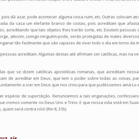
 pois dá azar, pode acontecer alguma coisa ruim, etc. Outras colocam at
ada da casa um elefante branco de costas, pois acreditam que afastar
es, acreditando que tais objetos lhes trarão sorte, etc. Existem pesso
 Jorge, alecrim, comigo-ninguém-pode, serão protegidas de males divers
nganar tão facilmente que são capazes de viver todo o dia em torno da 
essoas acreditam. Algumas destas até afirmam ser católicas, mas na ver
elas que se dizem católicas apostólicas romanas, que acreditam ness
xam de acreditar em Deus, que tem o poder sobre todas as coisas, par
fundamento a crer em Deus que nos criou para que pudéssemos amá-Lo e
er espécie de superstição. Renunciemos a tais enganações, confess
 que cremos somente no Deus Uno e Trino. E que nossa vida está em Suas
, quem será contra nós! (Rm 8, 31b)
uz, sjs.