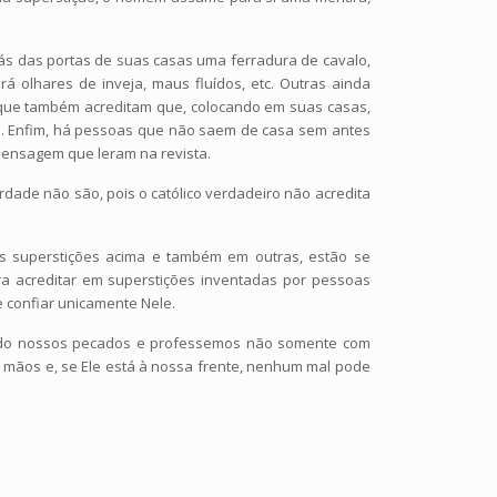
rás das portas de suas casas uma ferradura de cavalo,
á olhares de inveja, maus fluídos, etc. Outras ainda
as que também acreditam que, colocando em suas casas,
os. Enfim, há pessoas que não saem de casa sem antes
mensagem que leram na revista.
dade não são, pois o católico verdadeiro não acredita
as superstições acima e também em outras, estão se
a acreditar em superstições inventadas por pessoas
 confiar unicamente Nele.
ando nossos pecados e professemos não somente com
 mãos e, se Ele está à nossa frente, nenhum mal pode