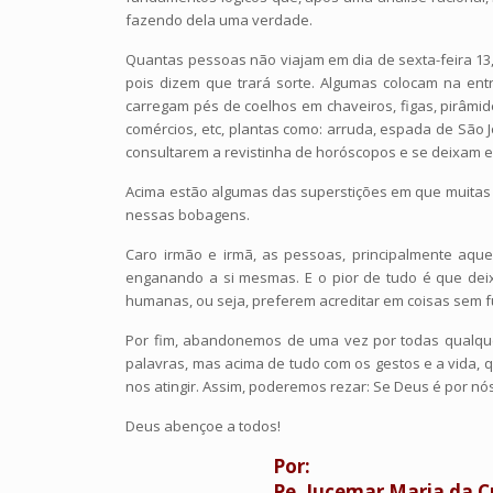
fazendo dela uma verdade.
Quantas pessoas não viajam em dia de sexta-feira 13,
pois dizem que trará sorte. Algumas colocam na entr
carregam pés de coelhos em chaveiros, figas, pirâmid
comércios, etc, plantas como: arruda, espada de São
consultarem a revistinha de horóscopos e se deixam e
Acima estão algumas das superstições em que muitas p
nessas bobagens.
Caro irmão e irmã, as pessoas, principalmente aqu
enganando a si mesmas. E o pior de tudo é que dei
humanas, ou seja, preferem acreditar em coisas sem 
Por fim, abandonemos de uma vez por todas qualqu
palavras, mas acima de tudo com os gestos e a vida,
nos atingir. Assim, poderemos rezar: Se Deus é por nós
Deus abençoe a todos!
Por:
Pe. Jucemar Maria da Cr