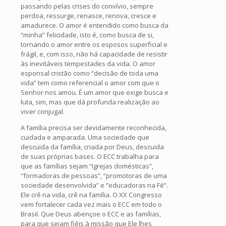
passando pelas crises do convívio, sempre
perdoa, ressurge, renasce, renova, cresce e
amadurece. O amor é entendido como busca da
“minha” felicidade, isto é, como busca de si,
tornando o amor entre os esposos superficial e
frágil, e, com isso, não há capacidade de resistir
às inevitáveis tempestades da vida. O amor
esponsal cristão como “decisão de toda uma
vida” tem como referencial o amor com que o
Senhor nos amou. É um amor que exige busca e
luta, sim, mas que dá profunda realização ao
viver conjugal.
A família precisa ser devidamente reconhecida,
cuidada e amparada. Uma sociedade que
descuida da família, criada por Deus, descuida
de suas próprias bases. O ECC trabalha para
que as famílias sejam “Igrejas domésticas”,
“formadoras de pessoas”, “promotoras de uma
sociedade desenvolvida” e “educadoras na Fé”.
Ele crê na vida, crê na família. O XX Congresso
vem fortalecer cada vez mais o ECC em todo o
Brasil. Que Deus abençoe o ECC e as famílias,
para que sejam fiéis à missão que Ele lhes