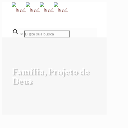
✕
Família, Projeto de
Deus