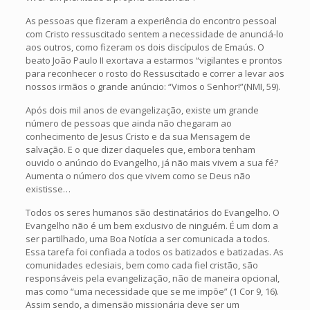
As pessoas que fizeram a experiência do encontro pessoal
com Cristo ressuscitado sentem a necessidade de anunciá-lo
aos outros, como fizeram os dois discípulos de Emaús. O
beato João Paulo II exortava a estarmos “vigilantes e prontos
para reconhecer o rosto do Ressuscitado e correr a levar aos
nossos irmãos o grande anúncio: “Vimos o Senhor!”(NMI, 59).
Após dois mil anos de evangelização, existe um grande
número de pessoas que ainda não chegaram ao
conhecimento de Jesus Cristo e da sua Mensagem de
salvação. E o que dizer daqueles que, embora tenham
ouvido o anúncio do Evangelho, já não mais vivem a sua fé?
Aumenta o número dos que vivem como se Deus não
existisse…
Todos os seres humanos são destinatários do Evangelho. O
Evangelho não é um bem exclusivo de ninguém. É um dom a
ser partilhado, uma Boa Notícia a ser comunicada a todos.
Essa tarefa foi confiada a todos os batizados e batizadas. As
comunidades eclesiais, bem como cada fiel cristão, são
responsáveis pela evangelização, não de maneira opcional,
mas como “uma necessidade que se me impõe” (1 Cor 9, 16).
Assim sendo, a dimensão missionária deve ser um