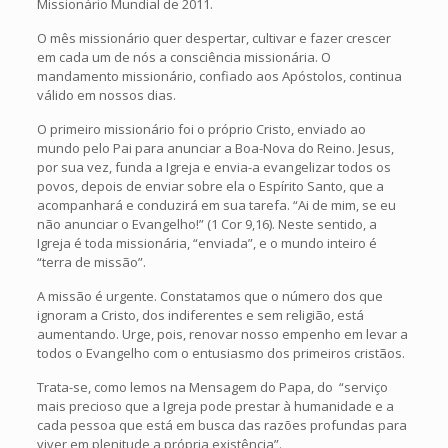
Missionário Mundial de 2011.
O mês missionário quer despertar, cultivar e fazer crescer
em cada um de nós a consciência missionária. O
mandamento missionário, confiado aos Apóstolos, continua
válido em nossos dias.
O primeiro missionário foi o próprio Cristo, enviado ao
mundo pelo Pai para anunciar a Boa-Nova do Reino. Jesus,
por sua vez, funda a Igreja e envia-a evangelizar todos os
povos, depois de enviar sobre ela o Espírito Santo, que a
acompanhará e conduzirá em sua tarefa. “Ai de mim, se eu
não anunciar o Evangelho!” (1 Cor 9,16). Neste sentido, a
Igreja é toda missionária, “enviada”, e o mundo inteiro é
“terra de missão”.
A missão é urgente. Constatamos que o número dos que
ignoram a Cristo, dos indiferentes e sem religião, está
aumentando. Urge, pois, renovar nosso empenho em levar a
todos o Evangelho com o entusiasmo dos primeiros cristãos.
Trata-se, como lemos na Mensagem do Papa, do “serviço
mais precioso que a Igreja pode prestar à humanidade e a
cada pessoa que está em busca das razões profundas para
viver em plenitude a própria existência”.