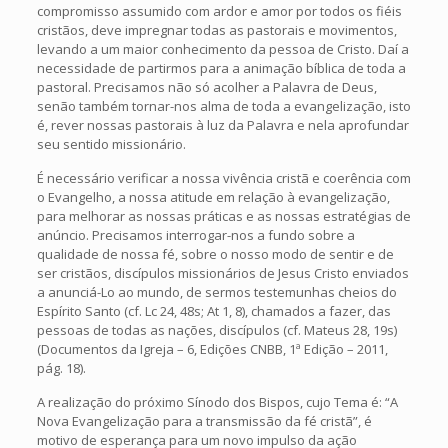
compromisso assumido com ardor e amor por todos os fiéis
cristãos, deve impregnar todas as pastorais e movimentos,
levando a um maior conhecimento da pessoa de Cristo. Daí a
necessidade de partirmos para a animação bíblica de toda a
pastoral. Precisamos não só acolher a Palavra de Deus,
senão também tornar-nos alma de toda a evangelização, isto
é, rever nossas pastorais à luz da Palavra e nela aprofundar
seu sentido missionário.
É necessário verificar a nossa vivência cristã e coerência com
o Evangelho, a nossa atitude em relação à evangelização,
para melhorar as nossas práticas e as nossas estratégias de
anúncio. Precisamos interrogar-nos a fundo sobre a
qualidade de nossa fé, sobre o nosso modo de sentir e de
ser cristãos, discípulos missionários de Jesus Cristo enviados
a anunciá-Lo ao mundo, de sermos testemunhas cheios do
Espírito Santo (cf. Lc 24, 48s; At 1, 8), chamados a fazer, das
pessoas de todas as nações, discípulos (cf. Mateus 28, 19s)
(Documentos da Igreja – 6, Edições CNBB, 1ª Edição – 2011,
pág. 18).
A realização do próximo Sínodo dos Bispos, cujo Tema é: “A
Nova Evangelização para a transmissão da fé cristã”, é
motivo de esperança para um novo impulso da ação