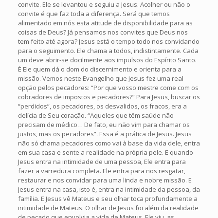
convite. Ele se levantou e seguiu a Jesus. Acolher ou não o
convite é que faz toda a diferença. Será que temos
alimentado em nós esta atitude de disponibilidade para as
coisas de Deus? Já pensamos nos convites que Deus nos
tem feito até agora? Jesus está o tempo todo nos convidando
para o seguimento. Ele chama a todos, indistintamente. Cada
um deve abrir-se docilmente aos impulsos do Espírito Santo.
É Ele quem dá o dom do discernimento e orienta para a
missão. Vemos neste Evangelho que Jesus fez uma real
opção pelos pecadores: “Por que vosso mestre come com os
cobradores de impostos e pecadores?” Para Jesus, buscar os
“perdidos”, os pecadores, os desvalidos, os fracos, era a
delícia de Seu coração. “Aqueles que têm saúde não
precisam de médico… De fato, eu não vim para chamar os
justos, mas os pecadores”. Essa é a prática de Jesus. Jesus
não só chama pecadores como vai à base da vida dele, entra
em sua casa e sente a realidade na própria pele. E quando
Jesus entra na intimidade de uma pessoa, Ele entra para
fazer a varredura completa. Ele entra para nos resgatar,
restaurar e nos convidar para uma linda e nobre missão. E
Jesus entra na casa, isto é, entra na intimidade da pessoa, da
família. E Jesus vê Mateus e seu olhar toca profundamente a
intimidade de Mateus. O olhar de Jesus foi além da realidade
de pecado que envolvia a vida de Mateus. Ele viu as