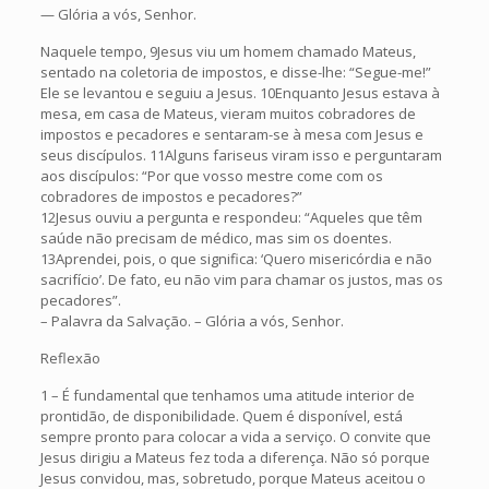
— Glória a vós, Senhor.
Naquele tempo, 9Jesus viu um homem chamado Mateus,
sentado na coletoria de impostos, e disse-lhe: “Segue-me!”
Ele se levantou e seguiu a Jesus. 10Enquanto Jesus estava à
mesa, em casa de Mateus, vieram muitos cobradores de
impostos e pecadores e sentaram-se à mesa com Jesus e
seus discípulos. 11Alguns fariseus viram isso e perguntaram
aos discípulos: “Por que vosso mestre come com os
cobradores de impostos e pecadores?”
12Jesus ouviu a pergunta e respondeu: “Aqueles que têm
saúde não precisam de médico, mas sim os doentes.
13Aprendei, pois, o que significa: ‘Quero misericórdia e não
sacrifício’. De fato, eu não vim para chamar os justos, mas os
pecadores”.
– Palavra da Salvação. – Glória a vós, Senhor.
Reflexão
1 – É fundamental que tenhamos uma atitude interior de
prontidão, de disponibilidade. Quem é disponível, está
sempre pronto para colocar a vida a serviço. O convite que
Jesus dirigiu a Mateus fez toda a diferença. Não só porque
Jesus convidou, mas, sobretudo, porque Mateus aceitou o