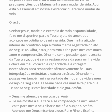
predisposições que Mateus tinha para mudar de vida. Aqui
está o essencial em nossa existência: querermos mudar de
vida…
Oração
Senhor Jesus, modelo e exemplo de toda disponibilidade,
faze-me disponível para o Teu projeto de amor, que
acontece no cotidiano de minha vida. Que minha atitude
interior de prontidão seja a minha marca registrada no ato
de seguir-Te. Olha Jesus, para mim! Olha para mim com muito
amor e compreensão. Olha-me como pecador que necessita
da Tua graça, que é seiva restauradora da para minha vida.
Coloca em meu coração a capacidade e a coragem
necessárias para responder afirmativamente às Tuas
interpelações ordinárias e extraordinárias. Olhando-me,
possas ver também minha vontade de mudar de vida e meu
desejo de seguir-Te. Faze-me cada vez mais livre para que
Te possa seguir com liberdade e alegria. Amém.
– Deus me abençoe e me guarde. Amém.
– Ele me mostre a sua face e se compadeça de mim. Amém.
– Volte para mim o seu olhar e me dê a sua paz. Amém.
– Abençoe-me Deus misericordioso, Pai e Filho e Espírito