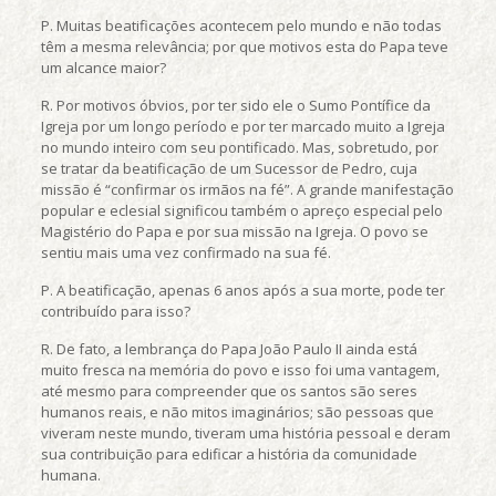
P. Muitas beatificações acontecem pelo mundo e não todas
têm a mesma relevância; por que motivos esta do Papa teve
um alcance maior?
R. Por motivos óbvios, por ter sido ele o Sumo Pontífice da
Igreja por um longo período e por ter marcado muito a Igreja
no mundo inteiro com seu pontificado. Mas, sobretudo, por
se tratar da beatificação de um Sucessor de Pedro, cuja
missão é “confirmar os irmãos na fé”. A grande manifestação
popular e eclesial significou também o apreço especial pelo
Magistério do Papa e por sua missão na Igreja. O povo se
sentiu mais uma vez confirmado na sua fé.
P. A beatificação, apenas 6 anos após a sua morte, pode ter
contribuído para isso?
R. De fato, a lembrança do Papa João Paulo II ainda está
muito fresca na memória do povo e isso foi uma vantagem,
até mesmo para compreender que os santos são seres
humanos reais, e não mitos imaginários; são pessoas que
viveram neste mundo, tiveram uma história pessoal e deram
sua contribuição para edificar a história da comunidade
humana.