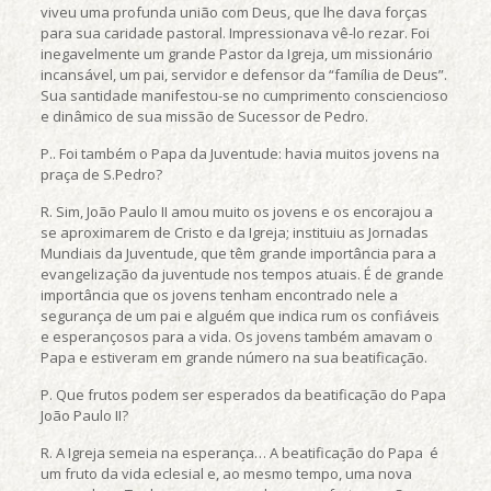
viveu uma profunda união com Deus, que lhe dava forças
para sua caridade pastoral. Impressionava vê-lo rezar. Foi
inegavelmente um grande Pastor da Igreja, um missionário
incansável, um pai, servidor e defensor da “família de Deus”.
Sua santidade manifestou-se no cumprimento consciencioso
e dinâmico de sua missão de Sucessor de Pedro.
P.. Foi também o Papa da Juventude: havia muitos jovens na
praça de S.Pedro?
R. Sim, João Paulo II amou muito os jovens e os encorajou a
se aproximarem de Cristo e da Igreja; instituiu as Jornadas
Mundiais da Juventude, que têm grande importância para a
evangelização da juventude nos tempos atuais. É de grande
importância que os jovens tenham encontrado nele a
segurança de um pai e alguém que indica rum os confiáveis
e esperançosos para a vida. Os jovens também amavam o
Papa e estiveram em grande número na sua beatificação.
P. Que frutos podem ser esperados da beatificação do Papa
João Paulo II?
R. A Igreja semeia na esperança… A beatificação do Papa é
um fruto da vida eclesial e, ao mesmo tempo, uma nova