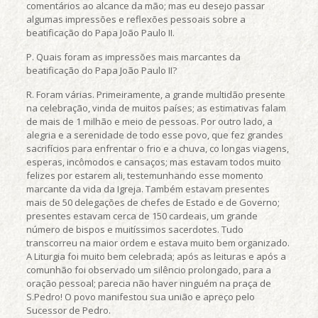
comentários ao alcance da mão; mas eu desejo passar
algumas impressões e reflexões pessoais sobre a
beatificação do Papa João Paulo II.
P. Quais foram as impressões mais marcantes da
beatificação do Papa João Paulo II?
R. Foram várias. Primeiramente, a grande multidão presente
na celebração, vinda de muitos países; as estimativas falam
de mais de 1 milhão e meio de pessoas. Por outro lado, a
alegria e a serenidade de todo esse povo, que fez grandes
sacrifícios para enfrentar o frio e a chuva, co longas viagens,
esperas, incômodos e cansaços; mas estavam todos muito
felizes por estarem ali, testemunhando esse momento
marcante da vida da Igreja. Também estavam presentes
mais de 50 delegações de chefes de Estado e de Governo;
presentes estavam cerca de 150 cardeais, um grande
número de bispos e muitíssimos sacerdotes. Tudo
transcorreu na maior ordem e estava muito bem organizado.
A Liturgia foi muito bem celebrada; após as leituras e após a
comunhão foi observado um silêncio prolongado, para a
oração pessoal; parecia não haver ninguém na praça de
S.Pedro! O povo manifestou sua união e apreço pelo
Sucessor de Pedro.