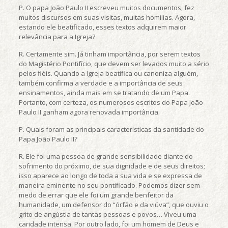
P. O papa João Paulo II escreveu muitos documentos, fez
muitos discursos em suas visitas, muitas homilias. Agora,
estando ele beatificado, esses textos adquirem maior
relevância para a Igreja?
R. Certamente sim. Já tinham importância, por serem textos
do Magistério Pontifício, que devem ser levados muito a sério
pelos fiéis. Quando a Igreja beatifica ou canoniza alguém,
também confirma a verdade e a importância de seus
ensinamentos, ainda mais em se tratando de um Papa.
Portanto, com certeza, os numerosos escritos do Papa João
Paulo II ganham agora renovada importância.
P. Quais foram as principais características da santidade do
Papa João Paulo II?
R. Ele foi uma pessoa de grande sensibilidade diante do
sofrimento do próximo, de sua dignidade e de seus direitos;
isso aparece ao longo de toda a sua vida e se expressa de
maneira eminente no seu pontificado. Podemos dizer sem
medo de errar que ele foi um grande benfeitor da
humanidade, um defensor do “órfão e da viúva”, que ouviu o
grito de angústia de tantas pessoas e povos… Viveu uma
caridade intensa. Por outro lado, foi um homem de Deus e