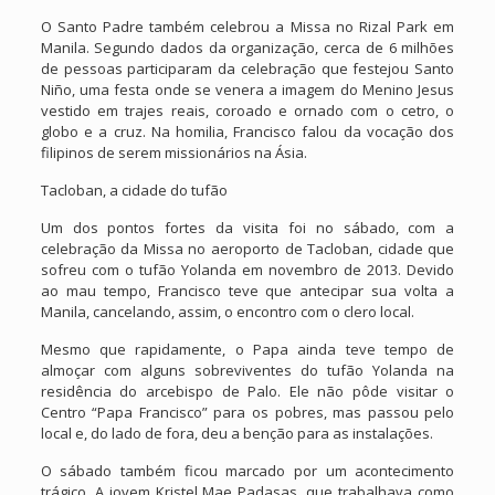
O Santo Padre também celebrou a Missa no Rizal Park em
Manila. Segundo dados da organização, cerca de 6 milhões
de pessoas participaram da celebração que festejou Santo
Niño, uma festa onde se venera a imagem do Menino Jesus
vestido em trajes reais, coroado e ornado com o cetro, o
globo e a cruz. Na homilia, Francisco falou da vocação dos
filipinos de serem missionários na Ásia.
Tacloban, a cidade do tufão
Um dos pontos fortes da visita foi no sábado, com a
celebração da Missa no aeroporto de Tacloban, cidade que
sofreu com o tufão Yolanda em novembro de 2013. Devido
ao mau tempo, Francisco teve que antecipar sua volta a
Manila, cancelando, assim, o encontro com o clero local.
Mesmo que rapidamente, o Papa ainda teve tempo de
almoçar com alguns sobreviventes do tufão Yolanda na
residência do arcebispo de Palo. Ele não pôde visitar o
Centro “Papa Francisco” para os pobres, mas passou pelo
local e, do lado de fora, deu a benção para as instalações.
O sábado também ficou marcado por um acontecimento
trágico. A jovem Kristel Mae Padasas, que trabalhava como