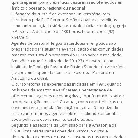
que preparam para o exercício desta missão oferecidos em
âmbito diocesano, regional ou nacional”.
O formato do curso é de extensão universitária, com
certificado pela PUC-Paraná. Serão trabalhas disciplinas
como antropologia, história, realidade, bíblia e teologia, Igreja
e Pastoral. A duração é de 130 horas. Informações: (92)
3642.5645
Agentes de pastoral, leigos, sacerdotes e religiosos são
preparados para atuar na evangelização das comunidades
amazônicas. Esta é a proposta do Curso sobre a realidade
Amazônica que é realizado de 10 a 23 de fevereiro, no
Instituto de Teologia Pastoral e Ensino Superior da Amazônia
(Itesp), com o apoio da Comissão Episcopal Pastoral da
Amazônia da CNBB.
O curso retoma as experiências iniciadas em 1991, quando
os bispos da Amazônia verificaram a necessidade de
oferecer aos agentes de evangelização, informações sobre
a própria região em que irão atuar, como características do
meio ambiente, população e ação pastoral. O objetivo do
curso é informar os agentes sobre a realidade ambiental,
sócio-político e econômica, cultural e eclesial.
Segundo a assessora da Comissão para a Amazônia da
CNBB, irmã Maria Irene Lopes dos Santos, o curso é
destinado a agentes de pastoral inseridos nas comunidades