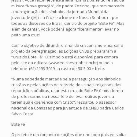
Jesus”. Você reconhece esta letra? Ela faz parte do refrão da
música “Nova geração”, de padre Zezinho, que tem marcado
a peregrinação dos símbolos da Jornada Mundial da
Juventude (JMJ) – a Cruz e o Ícone de Nossa Senhora – por
todas as dioceses do Brasil, dentro do projeto “Bote Fé”. Mas
além de cantar, você poderá agora “literalmente” levar no
peito uma cruz!
Com o objetivo de difundir o sinal do cristianismo e marcar o
projeto da peregrinação, as Edições CNBB prepararam a
“Cruz do Bote Fé”. O símbolo está disponível para compra
pelo site da editora (www.edicoescnbb.com.br) ou pelo
telefone (61) 2193-3019 , a custo de R$ 5,00 + frete.
“Numa sociedade marcada pela perseguição aos símbolos
cristãos e pelas ações de retirada dos sinais religiosos das
repartições públicas, usar esta cruz do Bote Fé é uma forma
de professarmos a nossa fé e de levar outros jovens a
terem sua experiência com Cristo”, ressaltou o assessor
nacional da Comissão para Juventude da CNBB padre Carlos
Sávio Costa.
Bote Fé
O projeto é um conjunto de ações que une todo país em volta