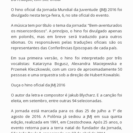
O hino oficial da Jornada Mundial da Juventude (JMJ) 2016 foi
divulgado nesta terça-feira, 6, no site oficial do evento.
A música tem por título o tema da jornada: “Bem-aventurados
os misericordiosos”. A princípio, o hino foi divulgado apenas
em polonês, mas em breve será traduzido para outros
idiomas. Os responsáveis pelas traduções oficiais são os
representantes das Conferências Episcopais de cada país.
Em sua primeira versão, o hino foi interpretado por três
vocalistas: Katarzyna Bogusz, Alexandra Maciejewska e
Przemek Kleczkowski, com um coro de aproximadamente 50
pessoas e uma orquestra sob a direção de Hubert Kowalski.
Ouça o hino oficial da JMJ 2016
O autor da letra e compositor é Jakub Blycharz. E a canção foi
eleita, em setembro, entre outras 94 selecionadas.
A jornada está marcada para os dias 25 de julho a 1º de
agosto de 2016. A Polônia já sediou a JMJ em sua quinta
edição, realizada em 1991, em Czestochowa. Após 25 anos, o
evento retorna para a terra natal do fundador da Jornada,